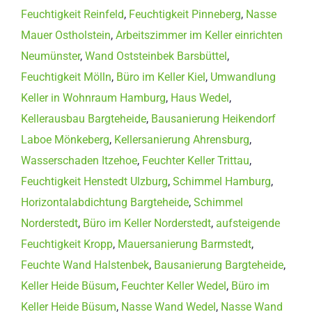
Feuchtigkeit Reinfeld
,
Feuchtigkeit Pinneberg
,
Nasse
Mauer Ostholstein
,
Arbeitszimmer im Keller einrichten
Neumünster
,
Wand Oststeinbek Barsbüttel
,
Feuchtigkeit Mölln
,
Büro im Keller Kiel
,
Umwandlung
Keller in Wohnraum Hamburg
,
Haus Wedel
,
Kellerausbau Bargteheide
,
Bausanierung Heikendorf
Laboe Mönkeberg
,
Kellersanierung Ahrensburg
,
Wasserschaden Itzehoe
,
Feuchter Keller Trittau
,
Feuchtigkeit Henstedt Ulzburg
,
Schimmel Hamburg
,
Horizontalabdichtung Bargteheide
,
Schimmel
Norderstedt
,
Büro im Keller Norderstedt
,
aufsteigende
Feuchtigkeit Kropp
,
Mauersanierung Barmstedt
,
Feuchte Wand Halstenbek
,
Bausanierung Bargteheide
,
Keller Heide Büsum
,
Feuchter Keller Wedel
,
Büro im
Keller Heide Büsum
,
Nasse Wand Wedel
,
Nasse Wand