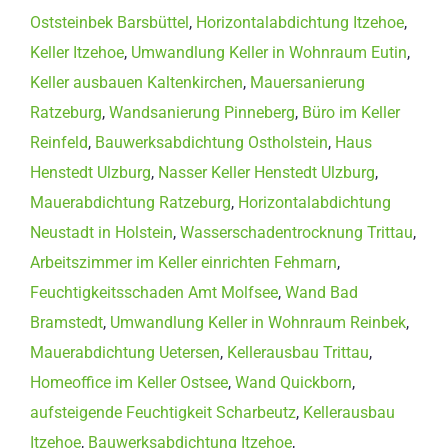
Oststeinbek Barsbüttel
,
Horizontalabdichtung Itzehoe
,
Keller Itzehoe
,
Umwandlung Keller in Wohnraum Eutin
,
Keller ausbauen Kaltenkirchen
,
Mauersanierung
Ratzeburg
,
Wandsanierung Pinneberg
,
Büro im Keller
Reinfeld
,
Bauwerksabdichtung Ostholstein
,
Haus
Henstedt Ulzburg
,
Nasser Keller Henstedt Ulzburg
,
Mauerabdichtung Ratzeburg
,
Horizontalabdichtung
Neustadt in Holstein
,
Wasserschadentrocknung Trittau
,
Arbeitszimmer im Keller einrichten Fehmarn
,
Feuchtigkeitsschaden Amt Molfsee
,
Wand Bad
Bramstedt
,
Umwandlung Keller in Wohnraum Reinbek
,
Mauerabdichtung Uetersen
,
Kellerausbau Trittau
,
Homeoffice im Keller Ostsee
,
Wand Quickborn
,
aufsteigende Feuchtigkeit Scharbeutz
,
Kellerausbau
Itzehoe
,
Bauwerksabdichtung Itzehoe
,