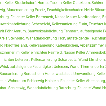
m Keller Stockelsdorf
,
Homeoffice im Keller Quickborn
,
Schimme
wig
,
Mauersanierung Preetz
,
Feuchtigkeitsschaden Heide Büsu
nburg
,
Feuchter Keller Barmstedt
,
Nasse Mauer Nordfriesland
,
Ba
uwerksabdichtung Schenefeld
,
Kellersanierung Eutin
,
Feuchter K
ylt Föhr Amrum
,
Bauwerksabdichtung Fehmarn
,
aufsteigende F
reis Steinburg
,
Wanadabdichtung Plön
,
aufsteigende Feuchtigk
g Nordfriesland
,
Kellersanierung Kaltenkirchen
,
Arbeitszimmer i
tszimmer im Keller einrichten Reinfeld
,
Nasser Keller Ammersbek
inrichten Uetersen
,
Kellersanierung Scharbeutz
,
Wand Elmshorn
Wrist
,
aufsteigende Feuchtigkeit Uetersen
,
Wand Timmendorfer 
Bausanierung Bordesholm Hohenweststedt
,
Umwandlung Keller
r in Wohnraum Schleswig Holstein
,
Feuchter Keller Ahrensburg
mbau Schleswig
,
Wanadabdichtung Ratzeburg
,
Feuchte Wand He