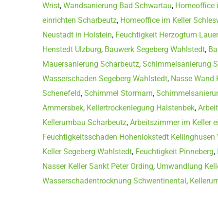
Wrist
,
Wandsanierung Bad Schwartau
,
Homeoffice i
einrichten Scharbeutz
,
Homeoffice im Keller Schles
Neustadt in Holstein
,
Feuchtigkeit Herzogtum Laue
Henstedt Ulzburg
,
Bauwerk Segeberg Wahlstedt
,
Ba
Mauersanierung Scharbeutz
,
Schimmelsanierung S
Wasserschaden Segeberg Wahlstedt
,
Nasse Wand K
Schenefeld
,
Schimmel Stormarn
,
Schimmelsanierun
Ammersbek
,
Kellertrockenlegung Halstenbek
,
Arbei
Kellerumbau Scharbeutz
,
Arbeitszimmer im Keller e
Feuchtigkeitsschaden Hohenlokstedt Kellinghusen 
Keller Segeberg Wahlstedt
,
Feuchtigkeit Pinneberg
,
Nasser Keller Sankt Peter Ording
,
Umwandlung Kelle
Wasserschadentrocknung Schwentinental
,
Kelleru