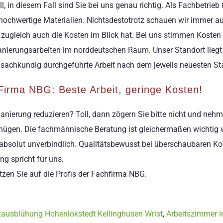
ll, in diesem Fall sind Sie bei uns genau richtig. Als Fachbetri
chwertige Materialien. Nichtsdestotrotz schauen wir immer auf 
e zugleich auch die Kosten im Blick hat. Bei uns stimmen Kosten
 Sanierungsarbeiten im norddeutschen Raum. Unser Standort lieg
e sachkundig durchgeführte Arbeit nach dem jeweils neuesten St
Firma NBG: Beste Arbeit, geringe Kosten!
 Sanierung reduzieren? Toll, dann zögern Sie bitte nicht und ne
genügen. Die fachmännische Beratung ist gleichermaßen wichtig 
h absolut unverbindlich. Qualitätsbewusst bei überschaubaren Kos
g spricht für uns.
tzen Sie auf die Profis der Fachfirma NBG.
zausblühung Hohenlokstedt Kellinghusen Wrist
,
Arbeitszimmer i