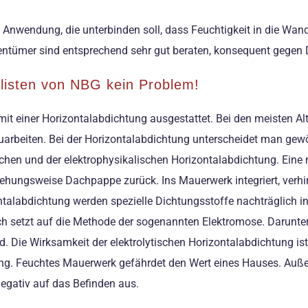
 Anwendung, die unterbinden soll, dass Feuchtigkeit in die Wand
entümer sind entsprechend sehr gut beraten, konsequent gegen
alisten von NBG kein Problem!
t einer Horizontalabdichtung ausgestattet. Bei den meisten Altb
uarbeiten. Bei der Horizontalabdichtung unterscheidet man gewö
schen und der elektrophysikalischen Horizontalabdichtung. Eine
iehungsweise Dachpappe zurück. Ins Mauerwerk integriert, verhi
talabdichtung werden spezielle Dichtungsstoffe nachträglich i
ich setzt auf die Methode der sogenannten Elektromose. Darunter
ird. Die Wirksamkeit der elektrolytischen Horizontalabdichtung 
ung. Feuchtes Mauerwerk gefährdet den Wert eines Hauses. Auß
negativ auf das Befinden aus.