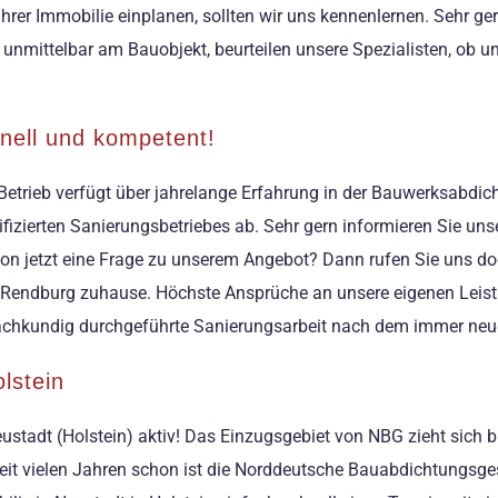
Ihrer Immobilie einplanen, sollten wir uns kennenlernen. Sehr g
g unmittelbar am Bauobjekt, beurteilen unsere Spezialisten, ob 
hnell und kompetent!
Betrieb verfügt über jahrelange Erfahrung in der Bauwerksabdicht
zierten Sanierungsbetriebes ab. Sehr gern informieren Sie unser
n jetzt eine Frage zu unserem Angebot? Dann rufen Sie uns doch
i Rendburg zuhause. Höchste Ansprüche an unsere eigenen Leist
sachkundig durchgeführte Sanierungsarbeit nach dem immer neu
lstein
stadt (Holstein) aktiv! Das Einzugsgebiet von NBG zieht sich b
eit vielen Jahren schon ist die Norddeutsche Bauabdichtungsges