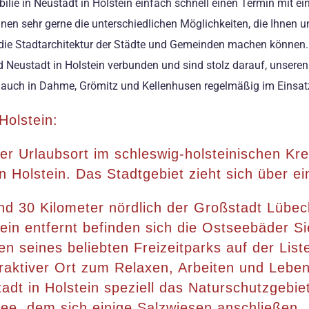
lie in Neustadt in Holstein einfach schnell einen Termin mit e
hnen sehr gerne die unterschiedlichen Möglichkeiten, die Ihnen 
r die Stadtarchitektur der Städte und Gemeinden machen könne
nd Neustadt in Holstein verbunden und sind stolz darauf, unseren
ir auch in Dahme, Grömitz und Kellenhusen regelmäßig im Einsat
Holstein:
ter Urlaubsort im schleswig-holsteinischen K
n Holstein. Das Stadtgebiet zieht sich über 
und 30 Kilometer nördlich der Großstadt Lübe
ein entfernt befinden sich die Ostseebäder Si
n seines beliebten Freizeitparks auf der List
ttraktiver Ort zum Relaxen, Arbeiten und Leben
adt in Holstein speziell das Naturschutzgebi
see, dem sich einige Salzwiesen anschließen.