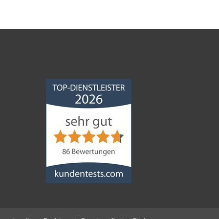
Norddeutsche
Bauabdichtungsgesellschaft
mbH
4,68
von
5
aus
86
Bewertungen