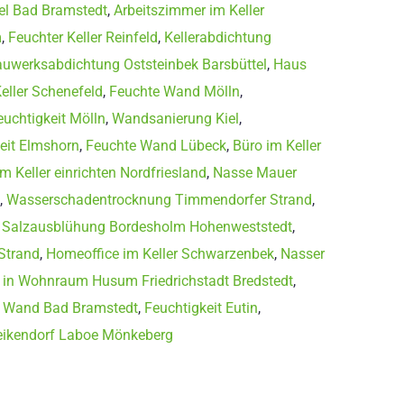
l Bad Bramstedt
,
Arbeitszimmer im Keller
m
,
Feuchter Keller Reinfeld
,
Kellerabdichtung
uwerksabdichtung Oststeinbek Barsbüttel
,
Haus
eller Schenefeld
,
Feuchte Wand Mölln
,
euchtigkeit Mölln
,
Wandsanierung Kiel
,
eit Elmshorn
,
Feuchte Wand Lübeck
,
Büro im Keller
m Keller einrichten Nordfriesland
,
Nasse Mauer
,
Wasserschadentrocknung Timmendorfer Strand
,
,
Salzausblühung Bordesholm Hohenweststedt
,
Strand
,
Homeoffice im Keller Schwarzenbek
,
Nasser
 in Wohnraum Husum Friedrichstadt Bredstedt
,
,
Wand Bad Bramstedt
,
Feuchtigkeit Eutin
,
ikendorf Laboe Mönkeberg