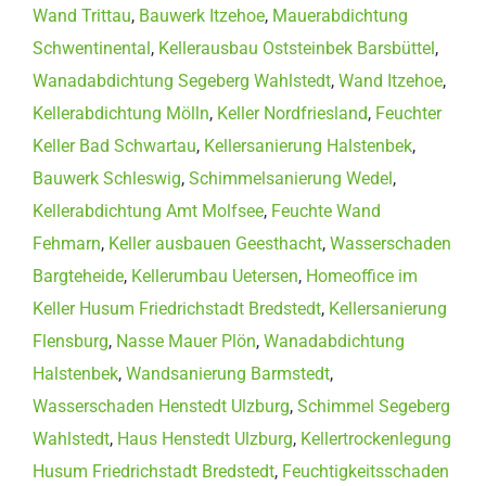
Wand Trittau
,
Bauwerk Itzehoe
,
Mauerabdichtung
Schwentinental
,
Kellerausbau Oststeinbek Barsbüttel
,
Wanadabdichtung Segeberg Wahlstedt
,
Wand Itzehoe
,
Kellerabdichtung Mölln
,
Keller Nordfriesland
,
Feuchter
Keller Bad Schwartau
,
Kellersanierung Halstenbek
,
Bauwerk Schleswig
,
Schimmelsanierung Wedel
,
Kellerabdichtung Amt Molfsee
,
Feuchte Wand
Fehmarn
,
Keller ausbauen Geesthacht
,
Wasserschaden
Bargteheide
,
Kellerumbau Uetersen
,
Homeoffice im
Keller Husum Friedrichstadt Bredstedt
,
Kellersanierung
Flensburg
,
Nasse Mauer Plön
,
Wanadabdichtung
Halstenbek
,
Wandsanierung Barmstedt
,
Wasserschaden Henstedt Ulzburg
,
Schimmel Segeberg
Wahlstedt
,
Haus Henstedt Ulzburg
,
Kellertrockenlegung
Husum Friedrichstadt Bredstedt
,
Feuchtigkeitsschaden