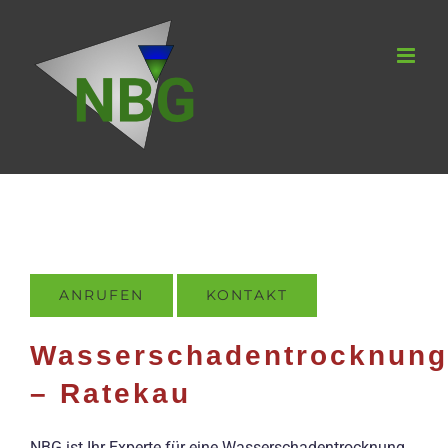
Zum
Inhalt
springen
ANRUFEN
KONTAKT
Wasserschadentrocknung
– Ratekau
NBG ist Ihr Experte für eine Wasserschadentrocknung