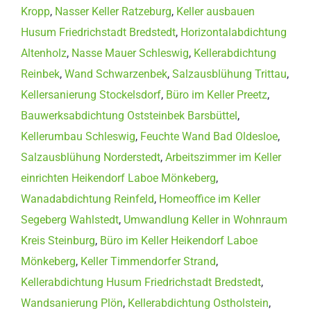
Kropp
,
Nasser Keller Ratzeburg
,
Keller ausbauen
Husum Friedrichstadt Bredstedt
,
Horizontalabdichtung
Altenholz
,
Nasse Mauer Schleswig
,
Kellerabdichtung
Reinbek
,
Wand Schwarzenbek
,
Salzausblühung Trittau
,
Kellersanierung Stockelsdorf
,
Büro im Keller Preetz
,
Bauwerksabdichtung Oststeinbek Barsbüttel
,
Kellerumbau Schleswig
,
Feuchte Wand Bad Oldesloe
,
Salzausblühung Norderstedt
,
Arbeitszimmer im Keller
einrichten Heikendorf Laboe Mönkeberg
,
Wanadabdichtung Reinfeld
,
Homeoffice im Keller
Segeberg Wahlstedt
,
Umwandlung Keller in Wohnraum
Kreis Steinburg
,
Büro im Keller Heikendorf Laboe
Mönkeberg
,
Keller Timmendorfer Strand
,
Kellerabdichtung Husum Friedrichstadt Bredstedt
,
Wandsanierung Plön
,
Kellerabdichtung Ostholstein
,