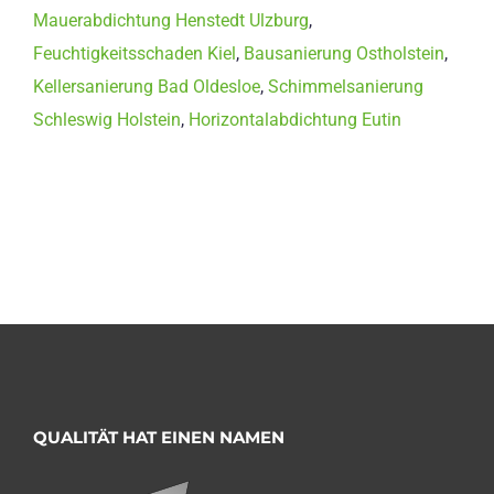
Mauerabdichtung Henstedt Ulzburg
,
Feuchtigkeitsschaden Kiel
,
Bausanierung Ostholstein
,
Kellersanierung Bad Oldesloe
,
Schimmelsanierung
Schleswig Holstein
,
Horizontalabdichtung Eutin
QUALITÄT HAT EINEN NAMEN