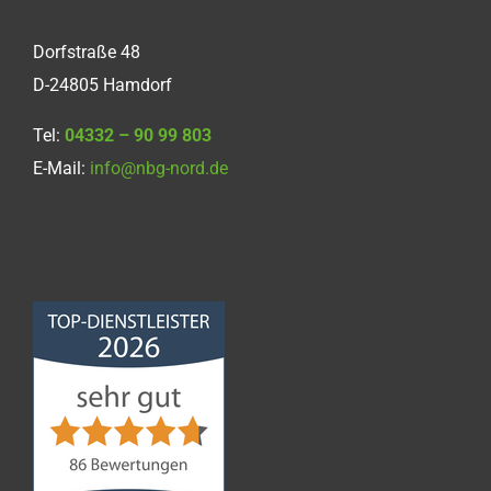
Dorfstraße 48
D-24805 Hamdorf
Tel:
04332 – 90 99 803
E-Mail:
info@nbg-nord.de
Norddeutsche
Bauabdichtungsgesellschaft
mbH
4,68
von
5
aus
86
Bewertungen