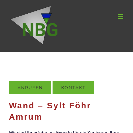
Zum
Inhalt
springen
ANRUFEN
KONTAKT
Wand – Sylt Föhr
Amrum
Wir sind Ihr erfahrener Experte für die Sanierung Ihrer