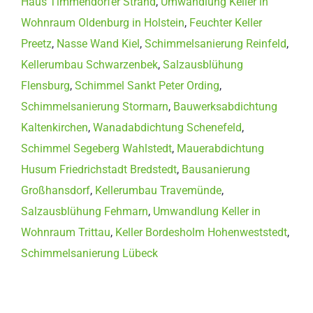
Haus Timmendorfer Strand
,
Umwandlung Keller in
Wohnraum Oldenburg in Holstein
,
Feuchter Keller
Preetz
,
Nasse Wand Kiel
,
Schimmelsanierung Reinfeld
,
Kellerumbau Schwarzenbek
,
Salzausblühung
Flensburg
,
Schimmel Sankt Peter Ording
,
Schimmelsanierung Stormarn
,
Bauwerksabdichtung
Kaltenkirchen
,
Wanadabdichtung Schenefeld
,
Schimmel Segeberg Wahlstedt
,
Mauerabdichtung
Husum Friedrichstadt Bredstedt
,
Bausanierung
Großhansdorf
,
Kellerumbau Travemünde
,
Salzausblühung Fehmarn
,
Umwandlung Keller in
Wohnraum Trittau
,
Keller Bordesholm Hohenweststedt
,
Schimmelsanierung Lübeck