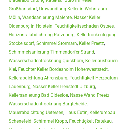
Mauerabdichtung Ratekau
,
Büro im Keller
Großhansdorf
,
Umwandlung Keller in Wohnraum
Mölln
,
Wandsanierung Malente
,
Nasser Keller
Oldenburg in Holstein
,
Feuchtigkeitsschaden Ostsee
,
Horizontalabdichtung Ratzeburg
,
Kellertrockenlegung
Stockelsdorf
,
Schimmel Stormarn
,
Keller Preetz
,
Schimmelsanierung Timmendorfer Strand
,
Wasserschadentrocknung Quickborn
,
Keller ausbauen
Kiel
,
Feuchter Keller Bordesholm Hohenweststedt
,
Kellerabdichtung Ahrensburg
,
Feuchtigkeit Herzogtum
Lauenburg
,
Nasser Keller Henstedt Ulzburg
,
Kellersanierung Bad Oldesloe
,
Nasse Wand Preetz
,
Wasserschadentrocknung Bargteheide
,
Mauerabdichtung Uetersen
,
Haus Eutin
,
Kellerumbau
Schenefeld
,
Schimmel Kropp
,
Feuchtigkeit Ratekau
,