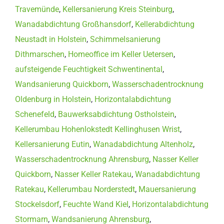
Travemünde
,
Kellersanierung Kreis Steinburg
,
Wanadabdichtung Großhansdorf
,
Kellerabdichtung
Neustadt in Holstein
,
Schimmelsanierung
Dithmarschen
,
Homeoffice im Keller Uetersen
,
aufsteigende Feuchtigkeit Schwentinental
,
Wandsanierung Quickborn
,
Wasserschadentrocknung
Oldenburg in Holstein
,
Horizontalabdichtung
Schenefeld
,
Bauwerksabdichtung Ostholstein
,
Kellerumbau Hohenlokstedt Kellinghusen Wrist
,
Kellersanierung Eutin
,
Wanadabdichtung Altenholz
,
Wasserschadentrocknung Ahrensburg
,
Nasser Keller
Quickborn
,
Nasser Keller Ratekau
,
Wanadabdichtung
Ratekau
,
Kellerumbau Norderstedt
,
Mauersanierung
Stockelsdorf
,
Feuchte Wand Kiel
,
Horizontalabdichtung
Stormarn
,
Wandsanierung Ahrensburg
,