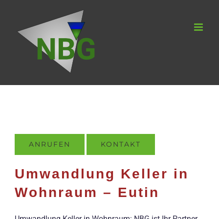
Zum
Inhalt
springen
ANRUFEN
KONTAKT
Umwandlung Keller in
Wohnraum – Eutin
Umwandlung Keller in Wohnraum: NBG ist Ihr Partner