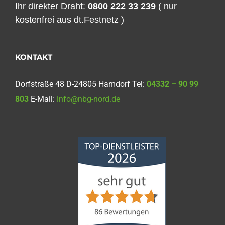
Ihr direkter Draht:
0800 222 33 239
( nur
kostenfrei aus dt.Festnetz )
KONTAKT
Dorfstraße 48 D-24805 Hamdorf Tel:
04332 – 90 99
803
E-Mail:
info@nbg-nord.de
Norddeutsche
Bauabdichtungsgesellschaft
mbH
4,68
von
5
aus
86
Bewertungen