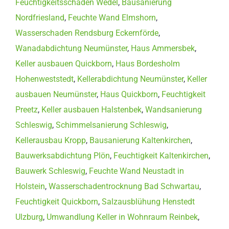
Feuchtigkeitsschaden Wedel
,
Bausanierung
Nordfriesland
,
Feuchte Wand Elmshorn
,
Wasserschaden Rendsburg Eckernförde
,
Wanadabdichtung Neumünster
,
Haus Ammersbek
,
Keller ausbauen Quickborn
,
Haus Bordesholm
Hohenweststedt
,
Kellerabdichtung Neumünster
,
Keller
ausbauen Neumünster
,
Haus Quickborn
,
Feuchtigkeit
Preetz
,
Keller ausbauen Halstenbek
,
Wandsanierung
Schleswig
,
Schimmelsanierung Schleswig
,
Kellerausbau Kropp
,
Bausanierung Kaltenkirchen
,
Bauwerksabdichtung Plön
,
Feuchtigkeit Kaltenkirchen
,
Bauwerk Schleswig
,
Feuchte Wand Neustadt in
Holstein
,
Wasserschadentrocknung Bad Schwartau
,
Feuchtigkeit Quickborn
,
Salzausblühung Henstedt
Ulzburg
,
Umwandlung Keller in Wohnraum Reinbek
,