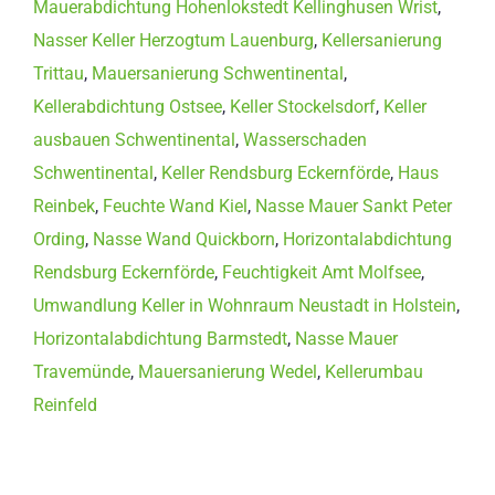
Mauerabdichtung Hohenlokstedt Kellinghusen Wrist
,
Nasser Keller Herzogtum Lauenburg
,
Kellersanierung
Trittau
,
Mauersanierung Schwentinental
,
Kellerabdichtung Ostsee
,
Keller Stockelsdorf
,
Keller
ausbauen Schwentinental
,
Wasserschaden
Schwentinental
,
Keller Rendsburg Eckernförde
,
Haus
Reinbek
,
Feuchte Wand Kiel
,
Nasse Mauer Sankt Peter
Ording
,
Nasse Wand Quickborn
,
Horizontalabdichtung
Rendsburg Eckernförde
,
Feuchtigkeit Amt Molfsee
,
Umwandlung Keller in Wohnraum Neustadt in Holstein
,
Horizontalabdichtung Barmstedt
,
Nasse Mauer
Travemünde
,
Mauersanierung Wedel
,
Kellerumbau
Reinfeld