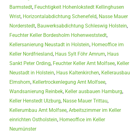
Barmstedt
,
Feuchtigkeit Hohenlokstedt Kellinghusen
Wrist
,
Horizontalabdichtung Schenefeld
,
Nasse Mauer
Norderstedt
,
Bauwerksabdichtung Schleswig Holstein
,
Feuchter Keller Bordesholm Hohenweststedt
,
Kellersanierung Neustadt in Holstein
,
Homeoffice im
Keller Nordfriesland
,
Haus Sylt Föhr Amrum
,
Haus
Sankt Peter Ording
,
Feuchter Keller Amt Molfsee
,
Keller
Neustadt in Holstein
,
Haus Kaltenkirchen
,
Kellerausbau
Elmshorn
,
Kellertrockenlegung Amt Molfsee
,
Wandsanierung Reinbek
,
Keller ausbauen Hamburg
,
Keller Henstedt Ulzburg
,
Nasse Mauer Trittau
,
Kellerumbau Amt Molfsee
,
Arbeitszimmer im Keller
einrichten Ostholstein
,
Homeoffice im Keller
Neumünster