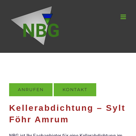
Zum
Inhalt
springen
ANRUFEN
KONTAKT
Kellerabdichtung – Sylt
Föhr Amrum
NBG ist Ihr Fachanbieter für eine Kellerabdichtung im