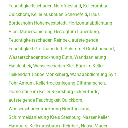
Feuchtigkeitsschaden Nordfriesland
,
Kellerumbau
Quickborn
,
Keller ausbauen Schenefeld
,
Haus
Bordesholm Hohenweststedt
,
Horizontalabdichtung
Plön
,
Mauersanierung Herzogtum Lauenburg
,
Feuchtigkeitsschaden Reinbek
,
aufsteigende
Feuchtigkeit Großhansdorf
,
Schimmel Großhansdorf
,
Wasserschadentrocknung Eutin
,
Wandsanierung
Halstenbek
,
Wasserschaden Kiel
,
Büro im Keller
Heikendorf Laboe Mönkeberg
,
Wanadabdichtung Sylt
Föhr Amrum
,
Kellertrockenlegung Dithmarschen
,
Homeoffice im Keller Rendsburg Eckernförde
,
aufsteigende Feuchtigkeit Quickborn
,
Wasserschadentrocknung Nordfriesland
,
Schimmelsanierung Kreis Steinburg
,
Nasser Keller
Hamburg
,
Keller ausbauen Reinbek
,
Nasse Mauer