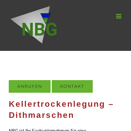
Zum
Inhalt
springen
ANRUFEN
KONTAKT
Kellertrockenlegung –
Dithmarschen
NBG ist Ihr Fachunternehmen für eine