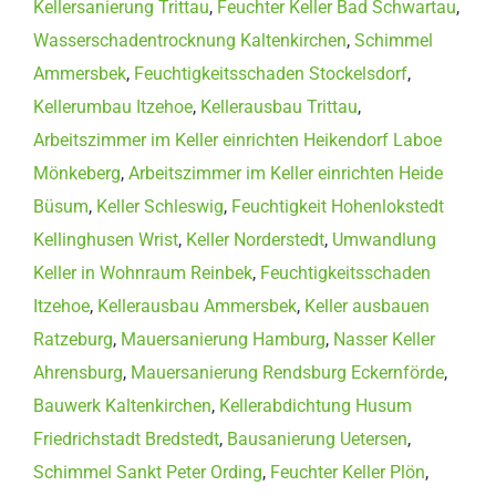
Kellersanierung Trittau
,
Feuchter Keller Bad Schwartau
,
Wasserschadentrocknung Kaltenkirchen
,
Schimmel
Ammersbek
,
Feuchtigkeitsschaden Stockelsdorf
,
Kellerumbau Itzehoe
,
Kellerausbau Trittau
,
Arbeitszimmer im Keller einrichten Heikendorf Laboe
Mönkeberg
,
Arbeitszimmer im Keller einrichten Heide
Büsum
,
Keller Schleswig
,
Feuchtigkeit Hohenlokstedt
Kellinghusen Wrist
,
Keller Norderstedt
,
Umwandlung
Keller in Wohnraum Reinbek
,
Feuchtigkeitsschaden
Itzehoe
,
Kellerausbau Ammersbek
,
Keller ausbauen
Ratzeburg
,
Mauersanierung Hamburg
,
Nasser Keller
Ahrensburg
,
Mauersanierung Rendsburg Eckernförde
,
Bauwerk Kaltenkirchen
,
Kellerabdichtung Husum
Friedrichstadt Bredstedt
,
Bausanierung Uetersen
,
Schimmel Sankt Peter Ording
,
Feuchter Keller Plön
,