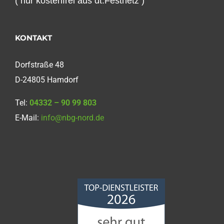
( nur kostenfrei aus dt.Festnetz )
KONTAKT
Dorfstraße 48
D-24805 Hamdorf
Tel:
04332 – 90 99 803
E-Mail:
info@nbg-nord.de
Norddeutsche
Bauabdichtungsgesellschaft
mbH
4,68
von
5
aus
86
Bewertungen