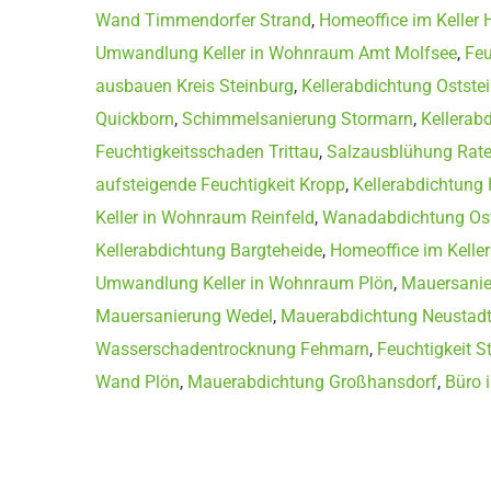
Wand Timmendorfer Strand
,
Homeoffice im Keller 
Umwandlung Keller in Wohnraum Amt Molfsee
,
Feu
ausbauen Kreis Steinburg
,
Kellerabdichtung Ostste
Quickborn
,
Schimmelsanierung Stormarn
,
Kellerab
Feuchtigkeitsschaden Trittau
,
Salzausblühung Rat
aufsteigende Feuchtigkeit Kropp
,
Kellerabdichtung
Keller in Wohnraum Reinfeld
,
Wanadabdichtung Ost
Kellerabdichtung Bargteheide
,
Homeoffice im Kelle
Umwandlung Keller in Wohnraum Plön
,
Mauersanie
Mauersanierung Wedel
,
Mauerabdichtung Neustadt 
Wasserschadentrocknung Fehmarn
,
Feuchtigkeit S
Wand Plön
,
Mauerabdichtung Großhansdorf
,
Büro 