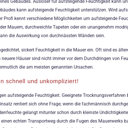
ines Gebäudes. Auslöser für aufsteigende Feuchtigkeit kann un
bäudes kann aufsteigende Feuchtigkeit unterstützen. Wird aufste
er Profi kennt verschiedene Möglichkeiten um aufsteigende Feu
 der Mauern, durchweichte Tapeten oder ein unangenehm modri
ann die Auswirkung von durchnässten Wänden sein.
edichtet, sickert Feuchtigkeit in die Mauer ein. Oft sind es ält
ch neuere Häuser sind nicht immer vor dem Durchdringen von Feu
vermutlich die am meisten genannten Ursachen.
en schnell und unkompliziert!
egen aufsteigende Feuchtigkeit. Geeignete Trocknungsverfahren be
nsatz rentiert sich ohne Frage, wenn die fachmännisch durchge
denfeuchte gelangt mitunter schon durch kleinste Undichtigkeit
h einen echten Transportweg durch die Fugen des Mauerwerks ba