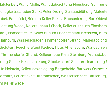
Halstenbek
,
Wand Mölln
,
Wanadabdichtung Flensburg
,
Schimmel
chtigkeitsschaden Sankt Peter Ording
,
Salzausblühung Malent
inbek Barsbüttel
,
Büro im Keller Preetz
,
Bausanierung Bad Oldes
dichtung Wedel
,
Kellerausbau Lübeck
,
Keller ausbauen Elmshorn
ekau
,
Homeoffice im Keller Husum Friedrichstadt Bredstedt
,
Büro
 Hamburg
,
Wasserschaden Timmendorfer Strand
,
Mauerabdicht
holstein
,
Feuchte Wand Itzehoe
,
Haus Ahrensburg
,
Wandsanieru
r Timmendorfer Strand
,
Kellerumbau Kreis Steinburg
,
Wanadabdic
rung Glinde
,
Kellersanierung Stockelsdorf
,
Schimmelsanierung 
in Holstein
,
Kellertrockenlegung Bargteheide
,
Bauwerk Ostsee
,
tormarn
,
Feuchtigkeit Dithmarschen
,
Wasserschaden Ratzeburg
im Keller Wedel