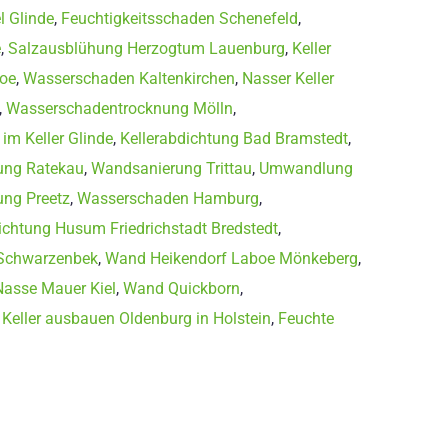
 Glinde
,
Feuchtigkeitsschaden Schenefeld
,
e
,
Salzausblühung Herzogtum Lauenburg
,
Keller
loe
,
Wasserschaden Kaltenkirchen
,
Nasser Keller
,
Wasserschadentrocknung Mölln
,
 im Keller Glinde
,
Kellerabdichtung Bad Bramstedt
,
ung Ratekau
,
Wandsanierung Trittau
,
Umwandlung
ng Preetz
,
Wasserschaden Hamburg
,
htung Husum Friedrichstadt Bredstedt
,
Schwarzenbek
,
Wand Heikendorf Laboe Mönkeberg
,
Nasse Mauer Kiel
,
Wand Quickborn
,
,
Keller ausbauen Oldenburg in Holstein
,
Feuchte