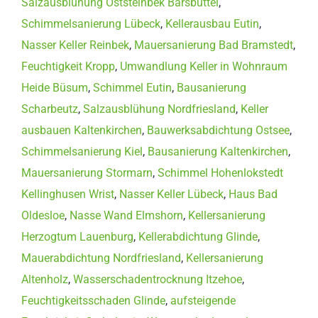
Salzausblühung Oststeinbek Barsbüttel
,
Schimmelsanierung Lübeck
,
Kellerausbau Eutin
,
Nasser Keller Reinbek
,
Mauersanierung Bad Bramstedt
,
Feuchtigkeit Kropp
,
Umwandlung Keller in Wohnraum
Heide Büsum
,
Schimmel Eutin
,
Bausanierung
Scharbeutz
,
Salzausblühung Nordfriesland
,
Keller
ausbauen Kaltenkirchen
,
Bauwerksabdichtung Ostsee
,
Schimmelsanierung Kiel
,
Bausanierung Kaltenkirchen
,
Mauersanierung Stormarn
,
Schimmel Hohenlokstedt
Kellinghusen Wrist
,
Nasser Keller Lübeck
,
Haus Bad
Oldesloe
,
Nasse Wand Elmshorn
,
Kellersanierung
Herzogtum Lauenburg
,
Kellerabdichtung Glinde
,
Mauerabdichtung Nordfriesland
,
Kellersanierung
Altenholz
,
Wasserschadentrocknung Itzehoe
,
Feuchtigkeitsschaden Glinde
,
aufsteigende