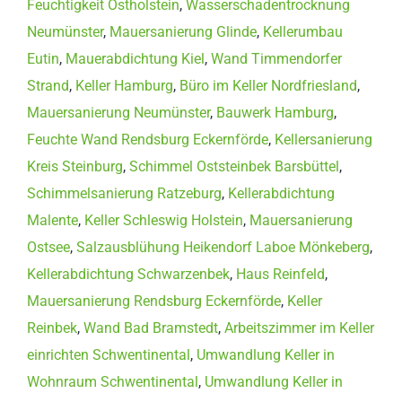
Feuchtigkeit Ostholstein
,
Wasserschadentrocknung
Neumünster
,
Mauersanierung Glinde
,
Kellerumbau
Eutin
,
Mauerabdichtung Kiel
,
Wand Timmendorfer
Strand
,
Keller Hamburg
,
Büro im Keller Nordfriesland
,
Mauersanierung Neumünster
,
Bauwerk Hamburg
,
Feuchte Wand Rendsburg Eckernförde
,
Kellersanierung
Kreis Steinburg
,
Schimmel Oststeinbek Barsbüttel
,
Schimmelsanierung Ratzeburg
,
Kellerabdichtung
Malente
,
Keller Schleswig Holstein
,
Mauersanierung
Ostsee
,
Salzausblühung Heikendorf Laboe Mönkeberg
,
Kellerabdichtung Schwarzenbek
,
Haus Reinfeld
,
Mauersanierung Rendsburg Eckernförde
,
Keller
Reinbek
,
Wand Bad Bramstedt
,
Arbeitszimmer im Keller
einrichten Schwentinental
,
Umwandlung Keller in
Wohnraum Schwentinental
,
Umwandlung Keller in