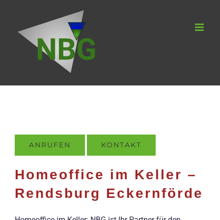
Zum
Inhalt
springen
ANRUFEN
KONTAKT
Homeoffice im Keller –
Rendsburg Eckernförde
Homeoffice im Keller: NBG ist Ihr Partner für den