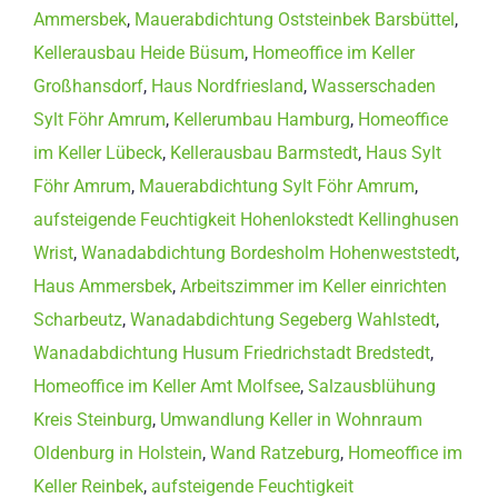
Ammersbek
,
Mauerabdichtung Oststeinbek Barsbüttel
,
Kellerausbau Heide Büsum
,
Homeoffice im Keller
Großhansdorf
,
Haus Nordfriesland
,
Wasserschaden
Sylt Föhr Amrum
,
Kellerumbau Hamburg
,
Homeoffice
im Keller Lübeck
,
Kellerausbau Barmstedt
,
Haus Sylt
Föhr Amrum
,
Mauerabdichtung Sylt Föhr Amrum
,
aufsteigende Feuchtigkeit Hohenlokstedt Kellinghusen
Wrist
,
Wanadabdichtung Bordesholm Hohenweststedt
,
Haus Ammersbek
,
Arbeitszimmer im Keller einrichten
Scharbeutz
,
Wanadabdichtung Segeberg Wahlstedt
,
Wanadabdichtung Husum Friedrichstadt Bredstedt
,
Homeoffice im Keller Amt Molfsee
,
Salzausblühung
Kreis Steinburg
,
Umwandlung Keller in Wohnraum
Oldenburg in Holstein
,
Wand Ratzeburg
,
Homeoffice im
Keller Reinbek
,
aufsteigende Feuchtigkeit