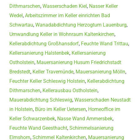
Dithmarschen
,
Wasserschaden Kiel
,
Nasser Keller
Wedel
,
Arbeitszimmer im Keller einrichten Bad
Schwartau
,
Wanadabdichtung Herzogtum Lauenburg
,
Umwandlung Keller in Wohnraum Kaltenkirchen
,
Kellerabdichtung Großhansdorf
,
Feuchte Wand Trittau
,
Kellersanierung Halstenbek
,
Kellersanierung
Ostholstein
,
Mauersanierung Husum Friedrichstadt
Bredstedt
,
Keller Travemünde
,
Mauersanierung Mölln
,
Feuchter Keller Schleswig Holstein
,
Kellerabdichtung
Dithmarschen
,
Kellerausbau Ostholstein
,
Mauerabdichtung Schleswig
,
Wasserschaden Neustadt
in Holstein
,
Büro im Keller Uetersen
,
Homeoffice im
Keller Schwarzenbek
,
Nasse Wand Ammersbek
,
Feuchte Wand Geesthacht
,
Schimmelsanierung
Elmshorn
,
Schimmel Kaltenkirchen
,
Mauersanierung