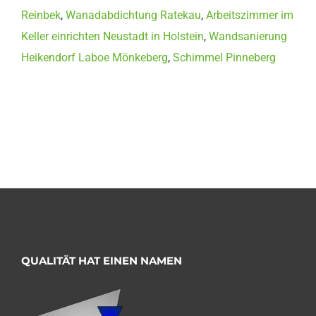
Reinbek
,
Wanadabdichtung Ratekau
,
Arbeitszimmer im
Keller einrichten Neustadt in Holstein
,
Wandsanierung
Heikendorf Laboe Mönkeberg
,
Schimmel Pinneberg
QUALITÄT HAT EINEN NAMEN