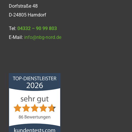
Dorfstraße 48
D-24805 Hamdorf
Tel:
04332 – 90 99 803
E-Mail:
info@nbg-nord.de
Norddeutsche
Bauabdichtungsgesellschaft
mbH
4,68
von
5
aus
86
Bewertungen