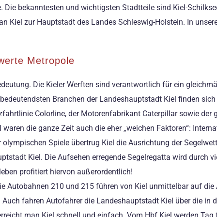
le. Die bekanntesten und wichtigsten Stadtteile sind Kiel-Schilkse
 Kiel zur Hauptstadt des Landes Schleswig-Holstein. In unseren
werte Metropole
Bedeutung. Die Kieler Werften sind verantwortlich für ein gleich
ie bedeutendsten Branchen der Landeshauptstadt Kiel finden sich
fahrtlinie Colorline, der Motorenfabrikant Caterpillar sowie der 
l waren die ganze Zeit auch die eher „weichen Faktoren“: Intern
olympischen Spiele übertrug Kiel die Ausrichtung der Segelwett
stadt Kiel. Die Aufsehen erregende Segelregatta wird durch vie
eben profitiert hiervon außerordentlich!
 Die Autobahnen 210 und 215 führen von Kiel unmittelbar auf di
n. Auch fahren Autofahrer die Landeshauptstadt Kiel über die 
eicht man Kiel schnell und einfach. Vom Hbf Kiel werden Tag f