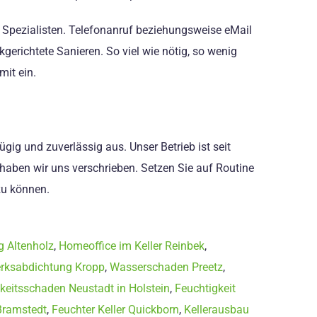
 Spezialisten. Telefonanruf beziehungsweise eMail
gerichtete Sanieren. So viel wie nötig, so wenig
it ein.
gig und zuverlässig aus. Unser Betrieb ist seit
aben wir uns verschrieben. Setzen Sie auf Routine
zu können.
g Altenholz
,
Homeoffice im Keller Reinbek
,
rksabdichtung Kropp
,
Wasserschaden Preetz
,
keitsschaden Neustadt in Holstein
,
Feuchtigkeit
Bramstedt
,
Feuchter Keller Quickborn
,
Kellerausbau