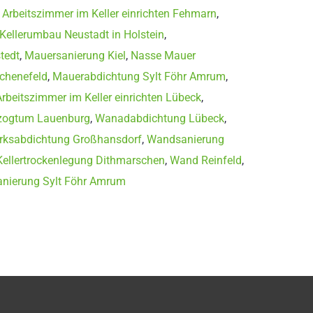
,
Arbeitszimmer im Keller einrichten Fehmarn
,
Kellerumbau Neustadt in Holstein
,
tedt
,
Mauersanierung Kiel
,
Nasse Mauer
Schenefeld
,
Mauerabdichtung Sylt Föhr Amrum
,
Arbeitszimmer im Keller einrichten Lübeck
,
rzogtum Lauenburg
,
Wanadabdichtung Lübeck
,
ksabdichtung Großhansdorf
,
Wandsanierung
Kellertrockenlegung Dithmarschen
,
Wand Reinfeld
,
nierung Sylt Föhr Amrum