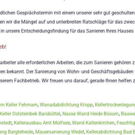
dlichen Gesprächstermin mit einem unserer sehr gut geschulten
en wir die Mängel auf und unterbreiten Ratschläge für das zweck
in unsere Entscheidungsfindung für das Sanieren Ihres Hauses m
eb!
beiter alle erforderlichen Arbeiten, die zum Sanieren gehören zü
ren bekannt. Der Sanierung von Wohn- und Geschäftsgebäuden h
serem Fachbetrieb. Wir freuen uns darauf, gerade Ihnen helfen 
im Keller Fehmarn
,
Wanadabdichtung Kropp
,
Kellertrockenlegun
Keller Oststeinbek Barsbüttel
,
Nasse Wand Heide Büsum
,
Bauwe
mstedt
,
Kellerausbau Amt Molfsee
,
Wand Kaltenkirchen
,
Feuchtig
ung Bargteheide
,
Mauersanierung Wedel
,
Kellerabdichtung Bad 