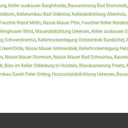
urg
,
Keller ausbauen Bargteheide
,
Bausanierung Bad Bramstedt
ickborn
,
Kellerumbau Bad Oldesloe
,
Kellerabdichtung Altenholz
,
Feuchte Wand Mölln
,
Nasse Mauer Plön
,
Feuchter Keller Norders
llinghusen Wrist
,
Mauerabdichtung Uetersen
,
Keller ausbauen 
g Schwentinental
,
Kellertrockenlegung Oststeinbek Barsbüttel
,
Eckernförde
,
Nasse Mauer Ammersbek
,
Kellertrockenlegung He
rn
,
Nasse Mauer Stormarn
,
Nasse Mauer Bad Schwartau
,
Bauwer
dt
,
Büro im Keller Oldenburg in Holstein
,
Wandsanierung Preetz
,
umbau Sankt Peter Ording
,
Horizontalabdichtung Uetersen
,
Bausa