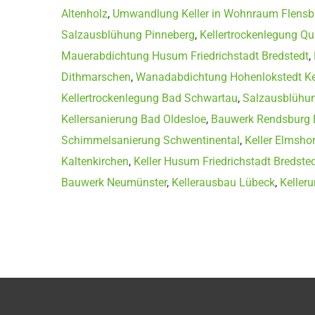
Altenholz
,
Umwandlung Keller in Wohnraum Flensb
Salzausblühung Pinneberg
,
Kellertrockenlegung Qu
Mauerabdichtung Husum Friedrichstadt Bredstedt
,
Dithmarschen
,
Wanadabdichtung Hohenlokstedt Ke
Kellertrockenlegung Bad Schwartau
,
Salzausblühun
Kellersanierung Bad Oldesloe
,
Bauwerk Rendsburg 
Schimmelsanierung Schwentinental
,
Keller Elmsho
Kaltenkirchen
,
Keller Husum Friedrichstadt Bredste
Bauwerk Neumünster
,
Kellerausbau Lübeck
,
Keller