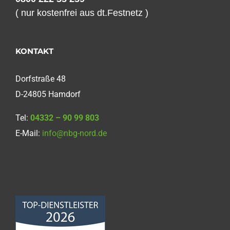
( nur kostenfrei aus dt.Festnetz )
KONTAKT
Dorfstraße 48
D-24805 Hamdorf
Tel:
04332 – 90 99 803
E-Mail:
info@nbg-nord.de
Norddeutsche
Bauabdichtungsgesellschaft
mbH
4,68
von
5
aus
86
Bewertungen