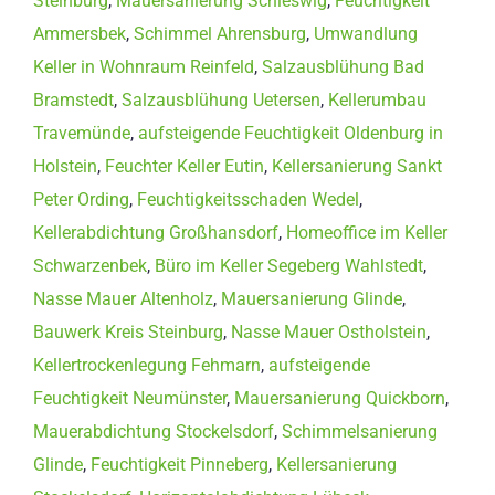
Steinburg
,
Mauersanierung Schleswig
,
Feuchtigkeit
Ammersbek
,
Schimmel Ahrensburg
,
Umwandlung
Keller in Wohnraum Reinfeld
,
Salzausblühung Bad
Bramstedt
,
Salzausblühung Uetersen
,
Kellerumbau
Travemünde
,
aufsteigende Feuchtigkeit Oldenburg in
Holstein
,
Feuchter Keller Eutin
,
Kellersanierung Sankt
Peter Ording
,
Feuchtigkeitsschaden Wedel
,
Kellerabdichtung Großhansdorf
,
Homeoffice im Keller
Schwarzenbek
,
Büro im Keller Segeberg Wahlstedt
,
Nasse Mauer Altenholz
,
Mauersanierung Glinde
,
Bauwerk Kreis Steinburg
,
Nasse Mauer Ostholstein
,
Kellertrockenlegung Fehmarn
,
aufsteigende
Feuchtigkeit Neumünster
,
Mauersanierung Quickborn
,
Mauerabdichtung Stockelsdorf
,
Schimmelsanierung
Glinde
,
Feuchtigkeit Pinneberg
,
Kellersanierung