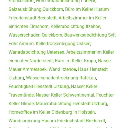
Stockelsdorf
,
Horizontalabdichtung Lübeck
,
Salzausblühung Quickborn
,
Büro im Keller Husum
Friedrichstadt Bredstedt
,
Arbeitszimmer im Keller
einrichten Elmshorn
,
Kellerabdichtung Itzehoe
,
Wasserschaden Quickborn
,
Bauwerksabdichtung Sylt
Föhr Amrum
,
Kellertrockenlegung Ostsee
,
Wanadabdichtung Uetersen
,
Arbeitszimmer im Keller
einrichten Norderstedt
,
Büro im Keller Kropp
,
Nasse
Mauer Ammersbek
,
Wand Itzehoe
,
Haus Henstedt
Ulzburg
,
Wasserschadentrocknung Ratekau
,
Feuchtigkeit Henstedt Ulzburg
,
Nasser Keller
Travemünde
,
Nasser Keller Schwentinental
,
Feuchter
Keller Glinde
,
Mauerabdichtung Henstedt Ulzburg
,
Homeoffice im Keller Oldenburg in Holstein
,
Wandsanierung Husum Friedrichstadt Bredstedt
,