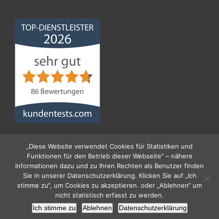
Norddeutsche
Bauabdichtungsgesellschaft
mbH
4,68
von
5
aus
86
Bewertungen
„Diese Website verwendet Cookies für Statistiken und
Funktionen für den Betrieb dieser Webseite“ – nähere
Informationen dazu und zu Ihren Rechten als Benutzer finden
Sie in unserer Datenschutzerklärung. Klicken Sie auf „Ich
stimme zu“, um Cookies zu akzeptieren. oder „Ablehnen“ um
nicht statistisch erfasst zu werden.
© 2026 Norddeutsche Bauabdichtungs- Gesellschaft
Ich stimme zu
Ablehnen
Datenschutzerklärung
mbH
Impressum
|
Datenschutz
|
Kontakt