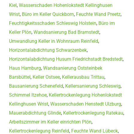
Kiel
,
Wasserschaden Hohenlokstedt Kellinghusen
Wrist
,
Büro im Keller Quickborn
,
Feuchte Wand Preetz
,
Feuchtigkeitsschaden Schleswig Holstein
,
Büro im
Keller Plön
,
Wandsanierung Bad Bramstedt
,
Umwandlung Keller in Wohnraum Reinfeld
,
Horizontalabdichtung Schwarzenbek
,
Horizontalabdichtung Husum Friedrichstadt Bredstedt
,
Haus Hamburg
,
Wandsanierung Oststeinbek
Barsbüttel
,
Keller Ostsee
,
Kellerausbau Trittau
,
Bausanierung Schenefeld
,
Kellersanierung Schleswig
,
Schimmel Itzehoe
,
Kellertrockenlegung Hohenlokstedt
Kellinghusen Wrist
,
Wasserschaden Henstedt Ulzburg
,
Mauerabdichtung Glinde
,
Kellertrockenlegung Ratekau
,
Arbeitszimmer im Keller einrichten Plön
,
Kellertrockenlegung Reinfeld
,
Feuchte Wand Lübeck
,