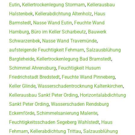
Eutin
,
Kellertrockenlegung Stormarn
,
Kellerausbau
Halstenbek
,
Kellerabdichtung Altenholz
,
Haus
Barmstedt
,
Nasse Wand Eutin
,
Feuchte Wand
Hamburg
,
Büro im Keller Scharbeutz
,
Bauwerk
Schwarzenbek
,
Nasse Wand Travemünde
,
aufsteigende Feuchtigkeit Fehmarn
,
Salzausblühung
Bargteheide
,
Kellertrockenlegung Bad Bramstedt
,
Schimmel Ahrensburg
,
Feuchtigkeit Husum
Friedrichstadt Bredstedt
,
Feuchte Wand Pinneberg
,
Keller Glinde
,
Wasserschadentrocknung Kaltenkirchen
,
Kellerausbau Sankt Peter Ording
,
Horizontalabdichtung
Sankt Peter Ording
,
Wasserschaden Rendsburg
Eckernförde
,
Schimmelsanierung Malente
,
Feuchtigkeitsschaden Segeberg Wahlstedt
,
Haus
Fehmarn
,
Kellerabdichtung Trittau
,
Salzausblühung