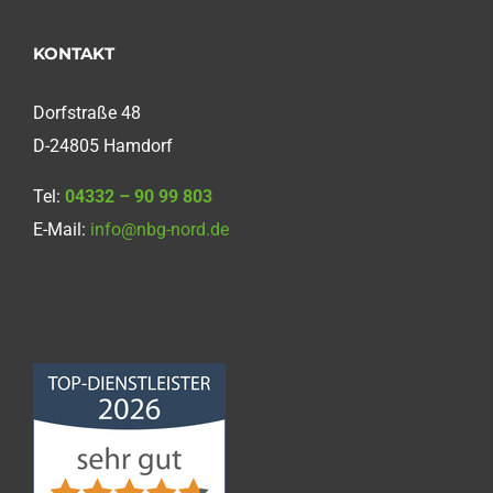
KONTAKT
Dorfstraße 48
D-24805 Hamdorf
Tel:
04332 – 90 99 803
E-Mail:
info@nbg-nord.de
Norddeutsche
Bauabdichtungsgesellschaft
mbH
4,68
von
5
aus
86
Bewertungen