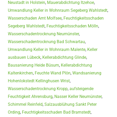
Neustadt in Holstein
,
Mauerabdichtung Itzehoe
,
Umwandlung Keller in Wohnraum Segeberg Wahlstedt
,
Wasserschaden Amt Molfsee
,
Feuchtigkeitsschaden
Segeberg Wahlstedt
,
Feuchtigkeitsschaden Mölln
,
Wasserschadentrocknung Neumünster
,
Wasserschadentrocknung Bad Schwartau
,
Umwandlung Keller in Wohnraum Malente
,
Keller
ausbauen Lübeck
,
Kellerabdichtung Glinde
,
Bausanierung Heide Büsum
,
Kellerabdichtung
Kaltenkirchen
,
Feuchte Wand Plön
,
Wandsanierung
Hohenlokstedt Kellinghusen Wrist
,
Wasserschadentrocknung Kropp
,
aufsteigende
Feuchtigkeit Ahrensburg
,
Nasser Keller Neumünster
,
Schimmel Reinfeld
,
Salzausblühung Sankt Peter
Ording
,
Feuchtigkeitsschaden Bad Bramstedt
,