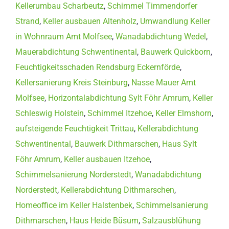
Kellerumbau Scharbeutz
,
Schimmel Timmendorfer
Strand
,
Keller ausbauen Altenholz
,
Umwandlung Keller
in Wohnraum Amt Molfsee
,
Wanadabdichtung Wedel
,
Mauerabdichtung Schwentinental
,
Bauwerk Quickborn
,
Feuchtigkeitsschaden Rendsburg Eckernförde
,
Kellersanierung Kreis Steinburg
,
Nasse Mauer Amt
Molfsee
,
Horizontalabdichtung Sylt Föhr Amrum
,
Keller
Schleswig Holstein
,
Schimmel Itzehoe
,
Keller Elmshorn
,
aufsteigende Feuchtigkeit Trittau
,
Kellerabdichtung
Schwentinental
,
Bauwerk Dithmarschen
,
Haus Sylt
Föhr Amrum
,
Keller ausbauen Itzehoe
,
Schimmelsanierung Norderstedt
,
Wanadabdichtung
Norderstedt
,
Kellerabdichtung Dithmarschen
,
Homeoffice im Keller Halstenbek
,
Schimmelsanierung
Dithmarschen
,
Haus Heide Büsum
,
Salzausblühung