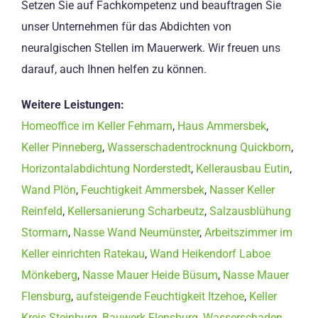
Setzen Sie auf Fachkompetenz und beauftragen Sie
unser Unternehmen für das Abdichten von
neuralgischen Stellen im Mauerwerk. Wir freuen uns
darauf, auch Ihnen helfen zu können.
Weitere Leistungen:
Homeoffice im Keller Fehmarn
,
Haus Ammersbek
,
Keller Pinneberg
,
Wasserschadentrocknung Quickborn
,
Horizontalabdichtung Norderstedt
,
Kellerausbau Eutin
,
Wand Plön
,
Feuchtigkeit Ammersbek
,
Nasser Keller
Reinfeld
,
Kellersanierung Scharbeutz
,
Salzausblühung
Stormarn
,
Nasse Wand Neumünster
,
Arbeitszimmer im
Keller einrichten Ratekau
,
Wand Heikendorf Laboe
Mönkeberg
,
Nasse Mauer Heide Büsum
,
Nasse Mauer
Flensburg
,
aufsteigende Feuchtigkeit Itzehoe
,
Keller
Kreis Steinburg
,
Bauwerk Flensburg
,
Wasserschaden