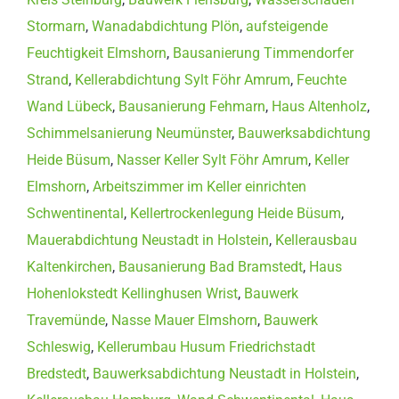
Stormarn
,
Wanadabdichtung Plön
,
aufsteigende
Feuchtigkeit Elmshorn
,
Bausanierung Timmendorfer
Strand
,
Kellerabdichtung Sylt Föhr Amrum
,
Feuchte
Wand Lübeck
,
Bausanierung Fehmarn
,
Haus Altenholz
,
Schimmelsanierung Neumünster
,
Bauwerksabdichtung
Heide Büsum
,
Nasser Keller Sylt Föhr Amrum
,
Keller
Elmshorn
,
Arbeitszimmer im Keller einrichten
Schwentinental
,
Kellertrockenlegung Heide Büsum
,
Mauerabdichtung Neustadt in Holstein
,
Kellerausbau
Kaltenkirchen
,
Bausanierung Bad Bramstedt
,
Haus
Hohenlokstedt Kellinghusen Wrist
,
Bauwerk
Travemünde
,
Nasse Mauer Elmshorn
,
Bauwerk
Schleswig
,
Kellerumbau Husum Friedrichstadt
Bredstedt
,
Bauwerksabdichtung Neustadt in Holstein
,