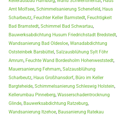
Kellerausbau Hamburg
,
Wand Schwentinental
,
Haus
Amt Molfsee
,
Schimmelsanierung Schenefeld
,
Haus
Scharbeutz
,
Feuchter Keller Barmstedt
,
Feuchtigkeit
Bad Bramstedt
,
Schimmel Bad Schwartau
,
Bauwerksabdichtung Husum Friedrichstadt Bredstedt
,
Wandsanierung Bad Oldesloe
,
Wanadabdichtung
Oststeinbek Barsbüttel
,
Salzausblühung Sylt Föhr
Amrum
,
Feuchte Wand Bordesholm Hohenweststedt
,
Mauersanierung Fehmarn
,
Salzausblühung
Scharbeutz
,
Haus Großhansdorf
,
Büro im Keller
Bargteheide
,
Schimmelsanierung Schleswig Holstein
,
Kellerumbau Pinneberg
,
Wasserschadentrocknung
Glinde
,
Bauwerksabdichtung Ratzeburg
,
Wandsanierung Itzehoe
,
Bausanierung Ratekau