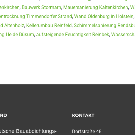
enkirchen
,
Bauwerk Stormarn
,
Mauersanierung Kaltenkirchen
,
Wa
ntrocknung Timmendorfer Strand
,
Wand Oldenburg in Holstein
d Altenholz
,
Kellerumbau Reinfeld
,
Schimmelsanierung Rendsbu
ng Heide Büsum
,
aufsteigende Feuchtigkeit Reinbek
,
Wasserscha
ORD
KONTAKT
tsche Bauabdichtungs-
Dorfstraße 48