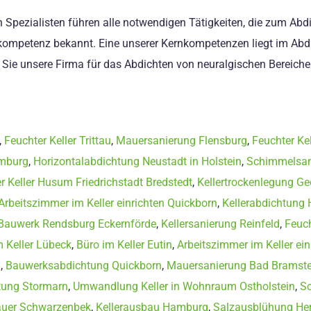
 Spezialisten führen alle notwendigen Tätigkeiten, die zum Abd
achkompetenz bekannt. Eine unserer Kernkompetenzen liegt im 
Sie unsere Firma für das Abdichten von neuralgischen Bereiche
,
Feuchter Keller Trittau
,
Mauersanierung Flensburg
,
Feuchter Ke
mburg
,
Horizontalabdichtung Neustadt in Holstein
,
Schimmelsani
r Keller Husum Friedrichstadt Bredstedt
,
Kellertrockenlegung Ge
Arbeitszimmer im Keller einrichten Quickborn
,
Kellerabdichtung
Bauwerk Rendsburg Eckernförde
,
Kellersanierung Reinfeld
,
Feuch
m Keller Lübeck
,
Büro im Keller Eutin
,
Arbeitszimmer im Keller ein
n
,
Bauwerksabdichtung Quickborn
,
Mauersanierung Bad Bramste
tung Stormarn
,
Umwandlung Keller in Wohnraum Ostholstein
,
S
uer Schwarzenbek
,
Kellerausbau Hamburg
,
Salzausblühung He