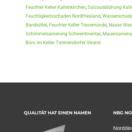
Feuchter Keller Kaltenkirchen
,
Salzausblühung Kalt
Feuchtigkeitsschaden Nordfriesland
,
Wasserschade
Barsbüttel
,
Feuchter Keller Travemünde
,
Nasse Wan
Schimmelsanierung Schwentinental
,
Mauersanieru
Büro im Keller Timmendorfer Strand
QUALITÄT HAT EINEN NAMEN
NBG N
Norddeu