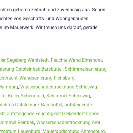
ichten gehören zeitnah und zuverlässig aus. Schon
Abdichten von Geschäfts- und Wohngebäuden.
n im Mauerwerk. Wir freuen uns darauf, gerade
ller Segeberg Wahlstedt
,
Feuchte Wand Elmshorn
,
erung Oststeinbek Barsbüttel
,
Schimmelsanierung
esthacht
,
Wandsanierung Flensburg
,
 Hamburg
,
Wasserschadentrocknung Schleswig
ter Keller Schenefeld
,
Schimmel Schleswig
,
richten Oststeinbek Barsbüttel
,
aufsteigende
dt
,
aufsteigende Feuchtigkeit Heikendorf Laboe
chimmel Reinbek
,
Wasserschadentrocknung Amt
rzogtum Lauenburg
,
Mauerabdichtung Ahrensburg
,