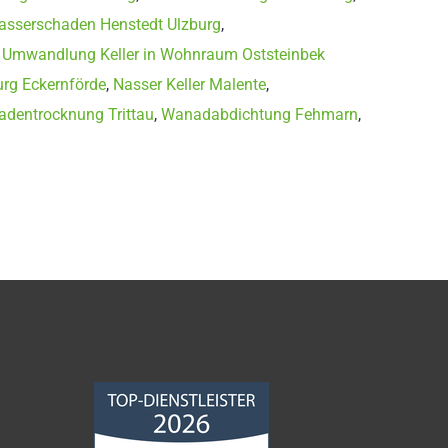
sserschaden Henstedt Ulzburg
,
,
Umwandlung Keller in Wohnraum Oststeinbek
rg Eckernförde
,
Nasser Keller Malente
,
dentrocknung Trittau
,
Wanadabdichtung Fehmarn
,
Norddeutsche
Bauabdichtungsgesellschaft
mbH
4,68
von
5
aus
86
Bewertungen