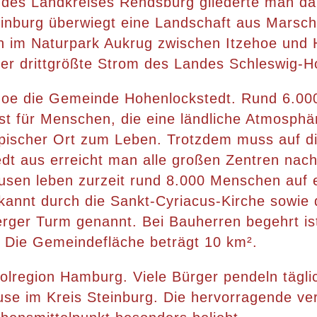
es Landkreises Rendsburg gliederte man da
teinburg überwiegt eine Landschaft aus Marsc
ch im Naturpark Aukrug zwischen Itzehoe und 
 Der drittgrößte Strom des Landes Schleswig-Ho
ehoe die Gemeinde Hohenlockstedt. Rund 6.000
st für Menschen, die eine ländliche Atmosphär
ypischer Ort zum Leben. Trotzdem muss auf di
dt aus erreicht man alle großen Zentren nach
nghusen leben zurzeit rund 8.000 Menschen auf
kannt durch die Sankt-Cyriacus-Kirche sowie
erger Turm genannt. Bei Bauherren begehrt is
Die Gemeindefläche beträgt 10 km².
olregion Hamburg. Viele Bürger pendeln täglic
e im Kreis Steinburg. Die hervorragende ve