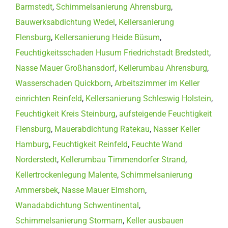
Barmstedt
,
Schimmelsanierung Ahrensburg
,
Bauwerksabdichtung Wedel
,
Kellersanierung
Flensburg
,
Kellersanierung Heide Büsum
,
Feuchtigkeitsschaden Husum Friedrichstadt Bredstedt
,
Nasse Mauer Großhansdorf
,
Kellerumbau Ahrensburg
,
Wasserschaden Quickborn
,
Arbeitszimmer im Keller
einrichten Reinfeld
,
Kellersanierung Schleswig Holstein
,
Feuchtigkeit Kreis Steinburg
,
aufsteigende Feuchtigkeit
Flensburg
,
Mauerabdichtung Ratekau
,
Nasser Keller
Hamburg
,
Feuchtigkeit Reinfeld
,
Feuchte Wand
Norderstedt
,
Kellerumbau Timmendorfer Strand
,
Kellertrockenlegung Malente
,
Schimmelsanierung
Ammersbek
,
Nasse Mauer Elmshorn
,
Wanadabdichtung Schwentinental
,
Schimmelsanierung Stormarn
,
Keller ausbauen