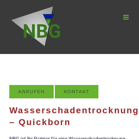
Zum
Inhalt
springen
ANRUFEN
KONTAKT
Wasserschadentrocknung
– Quickborn
NBG ist Ihr Partner für eine Wasserschadentrocknung