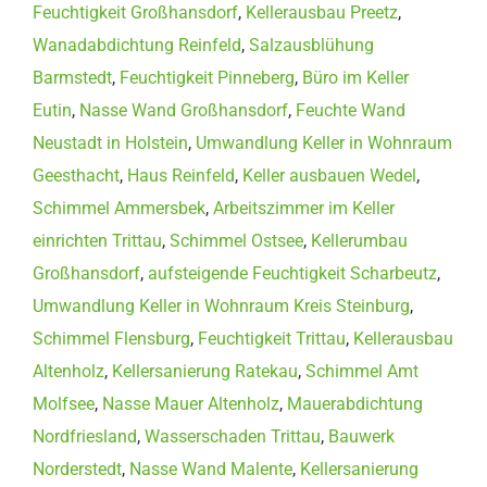
Feuchtigkeit Großhansdorf
,
Kellerausbau Preetz
,
Wanadabdichtung Reinfeld
,
Salzausblühung
Barmstedt
,
Feuchtigkeit Pinneberg
,
Büro im Keller
Eutin
,
Nasse Wand Großhansdorf
,
Feuchte Wand
Neustadt in Holstein
,
Umwandlung Keller in Wohnraum
Geesthacht
,
Haus Reinfeld
,
Keller ausbauen Wedel
,
Schimmel Ammersbek
,
Arbeitszimmer im Keller
einrichten Trittau
,
Schimmel Ostsee
,
Kellerumbau
Großhansdorf
,
aufsteigende Feuchtigkeit Scharbeutz
,
Umwandlung Keller in Wohnraum Kreis Steinburg
,
Schimmel Flensburg
,
Feuchtigkeit Trittau
,
Kellerausbau
Altenholz
,
Kellersanierung Ratekau
,
Schimmel Amt
Molfsee
,
Nasse Mauer Altenholz
,
Mauerabdichtung
Nordfriesland
,
Wasserschaden Trittau
,
Bauwerk
Norderstedt
,
Nasse Wand Malente
,
Kellersanierung