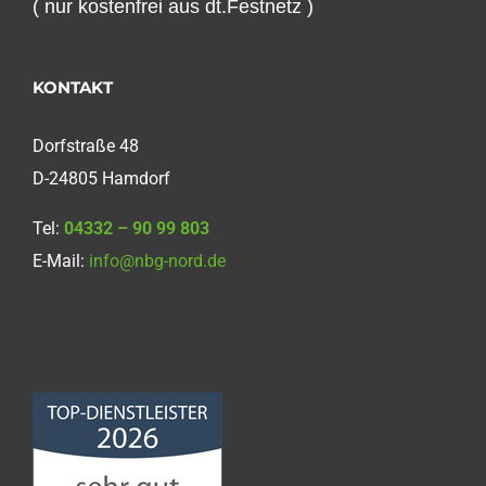
( nur kostenfrei aus dt.Festnetz )
KONTAKT
Dorfstraße 48
D-24805 Hamdorf
Tel:
04332 – 90 99 803
E-Mail:
info@nbg-nord.de
Norddeutsche
Bauabdichtungsgesellschaft
mbH
4,68
von
5
aus
86
Bewertungen