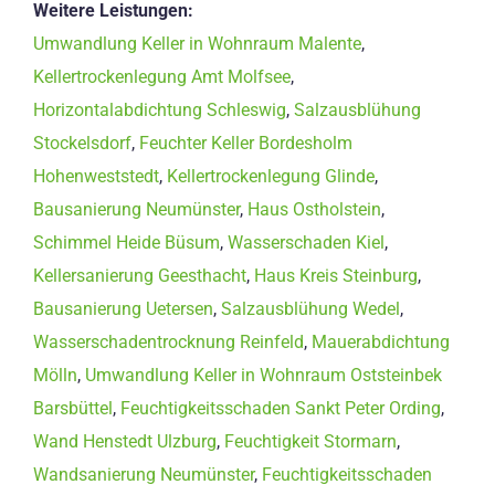
Weitere Leistungen:
Umwandlung Keller in Wohnraum Malente
,
Kellertrockenlegung Amt Molfsee
,
Horizontalabdichtung Schleswig
,
Salzausblühung
Stockelsdorf
,
Feuchter Keller Bordesholm
Hohenweststedt
,
Kellertrockenlegung Glinde
,
Bausanierung Neumünster
,
Haus Ostholstein
,
Schimmel Heide Büsum
,
Wasserschaden Kiel
,
Kellersanierung Geesthacht
,
Haus Kreis Steinburg
,
Bausanierung Uetersen
,
Salzausblühung Wedel
,
Wasserschadentrocknung Reinfeld
,
Mauerabdichtung
Mölln
,
Umwandlung Keller in Wohnraum Oststeinbek
Barsbüttel
,
Feuchtigkeitsschaden Sankt Peter Ording
,
Wand Henstedt Ulzburg
,
Feuchtigkeit Stormarn
,
Wandsanierung Neumünster
,
Feuchtigkeitsschaden