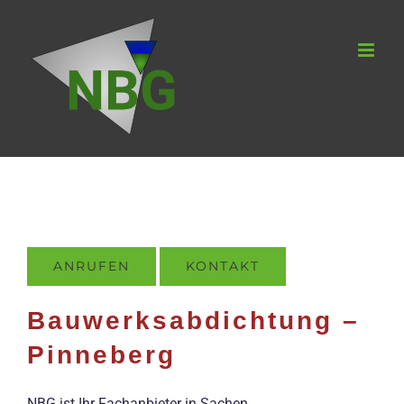
Zum
Inhalt
springen
ANRUFEN
KONTAKT
Bauwerksabdichtung –
Pinneberg
NBG ist Ihr Fachanbieter in Sachen