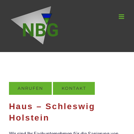
Zum
Inhalt
springen
ANRUFEN
KONTAKT
Haus – Schleswig
Holstein
Wir sind Ihr Fachunternehmen für die Sanierung von