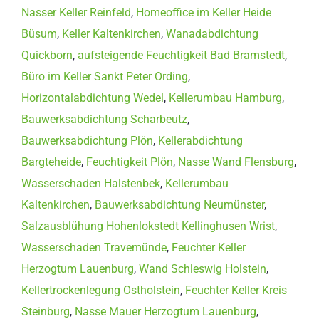
Nasser Keller Reinfeld
,
Homeoffice im Keller Heide
Büsum
,
Keller Kaltenkirchen
,
Wanadabdichtung
Quickborn
,
aufsteigende Feuchtigkeit Bad Bramstedt
,
Büro im Keller Sankt Peter Ording
,
Horizontalabdichtung Wedel
,
Kellerumbau Hamburg
,
Bauwerksabdichtung Scharbeutz
,
Bauwerksabdichtung Plön
,
Kellerabdichtung
Bargteheide
,
Feuchtigkeit Plön
,
Nasse Wand Flensburg
,
Wasserschaden Halstenbek
,
Kellerumbau
Kaltenkirchen
,
Bauwerksabdichtung Neumünster
,
Salzausblühung Hohenlokstedt Kellinghusen Wrist
,
Wasserschaden Travemünde
,
Feuchter Keller
Herzogtum Lauenburg
,
Wand Schleswig Holstein
,
Kellertrockenlegung Ostholstein
,
Feuchter Keller Kreis
Steinburg
,
Nasse Mauer Herzogtum Lauenburg
,