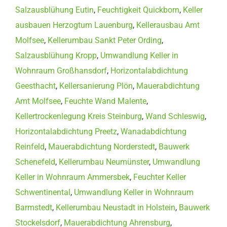
Salzausblühung Eutin
,
Feuchtigkeit Quickborn
,
Keller
ausbauen Herzogtum Lauenburg
,
Kellerausbau Amt
Molfsee
,
Kellerumbau Sankt Peter Ording
,
Salzausblühung Kropp
,
Umwandlung Keller in
Wohnraum Großhansdorf
,
Horizontalabdichtung
Geesthacht
,
Kellersanierung Plön
,
Mauerabdichtung
Amt Molfsee
,
Feuchte Wand Malente
,
Kellertrockenlegung Kreis Steinburg
,
Wand Schleswig
,
Horizontalabdichtung Preetz
,
Wanadabdichtung
Reinfeld
,
Mauerabdichtung Norderstedt
,
Bauwerk
Schenefeld
,
Kellerumbau Neumünster
,
Umwandlung
Keller in Wohnraum Ammersbek
,
Feuchter Keller
Schwentinental
,
Umwandlung Keller in Wohnraum
Barmstedt
,
Kellerumbau Neustadt in Holstein
,
Bauwerk
Stockelsdorf
,
Mauerabdichtung Ahrensburg
,