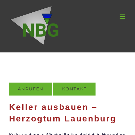
Zum
Inhalt
springen
ANRUFEN
KONTAKT
Keller ausbauen –
Herzogtum Lauenburg
Keller ausbauen: Wir sind Ihr Fachbetrieb in Herzogtum