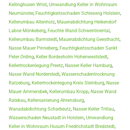
Kellinghusen Wrist
,
Umwandlung Keller in Wohnraum
Neumünster
,
Feuchtigkeitsschaden Schleswig Holstein
,
Kellerumbau Altenholz
,
Mauerabdichtung Heikendorf
Laboe Mönkeberg
,
Feuchte Wand Schwentinental
,
Kellerumbau Barmstedt
,
Mauerabdichtung Geesthacht
,
Nasse Mauer Pinneberg
,
Feuchtigkeitsschaden Sankt
Peter Ording
,
Keller Bordesholm Hohenweststedt
,
Kellertrockenlegung Preetz
,
Nasser Keller Hamburg
,
Nasse Wand Norderstedt
,
Wasserschadentrocknung
Ratzeburg
,
Kellertrockenlegung Kreis Steinburg
,
Nasse
Mauer Ammersbek
,
Kellerumbau Kropp
,
Nasse Wand
Ratekau
,
Kellersanierung Ahrensburg
,
Wanadabdichtung Scharbeutz
,
Nasser Keller Trittau
,
Wasserschaden Neustadt in Holstein
,
Umwandlung
Keller in Wohnraum Husum Friedrichstadt Bredstedt
,