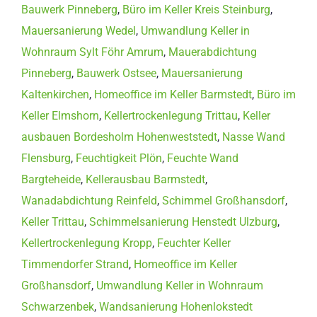
Bauwerk Pinneberg
,
Büro im Keller Kreis Steinburg
,
Mauersanierung Wedel
,
Umwandlung Keller in
Wohnraum Sylt Föhr Amrum
,
Mauerabdichtung
Pinneberg
,
Bauwerk Ostsee
,
Mauersanierung
Kaltenkirchen
,
Homeoffice im Keller Barmstedt
,
Büro im
Keller Elmshorn
,
Kellertrockenlegung Trittau
,
Keller
ausbauen Bordesholm Hohenweststedt
,
Nasse Wand
Flensburg
,
Feuchtigkeit Plön
,
Feuchte Wand
Bargteheide
,
Kellerausbau Barmstedt
,
Wanadabdichtung Reinfeld
,
Schimmel Großhansdorf
,
Keller Trittau
,
Schimmelsanierung Henstedt Ulzburg
,
Kellertrockenlegung Kropp
,
Feuchter Keller
Timmendorfer Strand
,
Homeoffice im Keller
Großhansdorf
,
Umwandlung Keller in Wohnraum
Schwarzenbek
,
Wandsanierung Hohenlokstedt