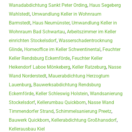
Wanadabdichtung Sankt Peter Ording
,
Haus Segeberg
Wahlstedt
,
Umwandlung Keller in Wohnraum
Barmstedt
,
Haus Neumünster
,
Umwandlung Keller in
Wohnraum Bad Schwartau
,
Arbeitszimmer im Keller
einrichten Stockelsdorf
,
Wasserschadentrocknung
Glinde
,
Homeoffice im Keller Schwentinental
,
Feuchter
Keller Rendsburg Eckernförde
,
Feuchter Keller
Heikendorf Laboe Mönkeberg
,
Keller Ratzeburg
,
Nasse
Wand Norderstedt
,
Mauerabdichtung Herzogtum
Lauenburg
,
Bauwerksabdichtung Rendsburg
Eckernförde
,
Keller Schleswig Holstein
,
Wandsanierung
Stockelsdorf
,
Kellerumbau Quickborn
,
Nasse Wand
Timmendorfer Strand
,
Schimmelsanierung Preetz
,
Bauwerk Quickborn
,
Kellerabdichtung Großhansdorf
,
Kellerausbau Kiel