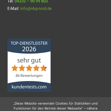
Tel:
04332 – 90 99 803
E-Mail:
info@nbg-nord.de
Norddeutsche
Bauabdichtungsgesellschaft
mbH
4,68
von
5
aus
86
Bewertungen
„Diese Website verwendet Cookies für Statistiken und
Funktionen für den Betrieb dieser Webseite“ – nähere