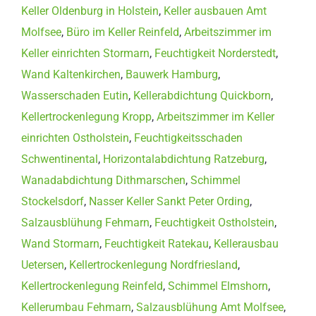
Keller Oldenburg in Holstein
,
Keller ausbauen Amt
Molfsee
,
Büro im Keller Reinfeld
,
Arbeitszimmer im
Keller einrichten Stormarn
,
Feuchtigkeit Norderstedt
,
Wand Kaltenkirchen
,
Bauwerk Hamburg
,
Wasserschaden Eutin
,
Kellerabdichtung Quickborn
,
Kellertrockenlegung Kropp
,
Arbeitszimmer im Keller
einrichten Ostholstein
,
Feuchtigkeitsschaden
Schwentinental
,
Horizontalabdichtung Ratzeburg
,
Wanadabdichtung Dithmarschen
,
Schimmel
Stockelsdorf
,
Nasser Keller Sankt Peter Ording
,
Salzausblühung Fehmarn
,
Feuchtigkeit Ostholstein
,
Wand Stormarn
,
Feuchtigkeit Ratekau
,
Kellerausbau
Uetersen
,
Kellertrockenlegung Nordfriesland
,
Kellertrockenlegung Reinfeld
,
Schimmel Elmshorn
,
Kellerumbau Fehmarn
,
Salzausblühung Amt Molfsee
,