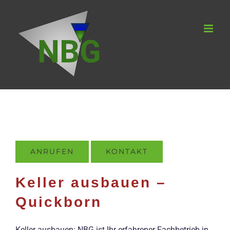
Zum
Inhalt
springen
ANRUFEN
KONTAKT
Keller ausbauen –
Quickborn
Keller ausbauen: NBG ist Ihr erfahrener Fachbetrieb in