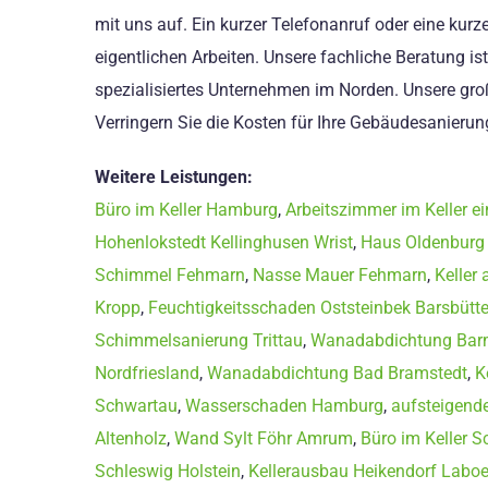
mit uns auf. Ein kurzer Telefonanruf oder eine kurz
eigentlichen Arbeiten. Unsere fachliche Beratung is
spezialisiertes Unternehmen im Norden. Unsere gro
Verringern Sie die Kosten für Ihre Gebäudesanierun
Weitere Leistungen:
Büro im Keller Hamburg
,
Arbeitszimmer im Keller ei
Hohenlokstedt Kellinghusen Wrist
,
Haus Oldenburg 
Schimmel Fehmarn
,
Nasse Mauer Fehmarn
,
Keller
Kropp
,
Feuchtigkeitsschaden Oststeinbek Barsbütte
Schimmelsanierung Trittau
,
Wanadabdichtung Bar
Nordfriesland
,
Wanadabdichtung Bad Bramstedt
,
K
Schwartau
,
Wasserschaden Hamburg
,
aufsteigend
Altenholz
,
Wand Sylt Föhr Amrum
,
Büro im Keller S
Schleswig Holstein
,
Kellerausbau Heikendorf Labo