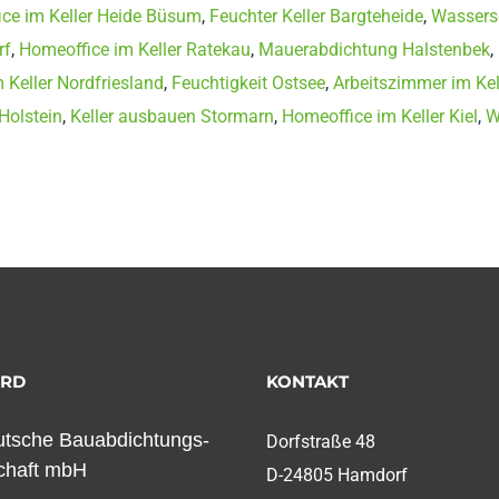
ce im Keller Heide Büsum
,
Feuchter Keller Bargteheide
,
Wassers
rf
,
Homeoffice im Keller Ratekau
,
Mauerabdichtung Halstenbek
,
 Keller Nordfriesland
,
Feuchtigkeit Ostsee
,
Arbeitszimmer im Kel
Holstein
,
Keller ausbauen Stormarn
,
Homeoffice im Keller Kiel
,
W
ORD
KONTAKT
tsche Bauabdichtungs-
Dorfstraße 48
chaft mbH
D-24805 Hamdorf