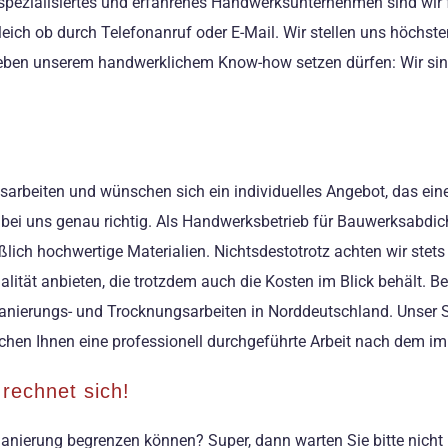
pezialisiertes und erfahrenes Handwerksunternehmen sind wir fü
gleich ob durch Telefonanruf oder E-Mail. Wir stellen uns höchs
 neben unserem handwerklichem Know-how setzen dürfen: Wir sin
rbeiten und wünschen sich ein individuelles Angebot, das eine q
 bei uns genau richtig. Als Handwerksbetrieb für Bauwerksabdic
h hochwertige Materialien. Nichtsdestotrotz achten wir stets a
lität anbieten, die trotzdem auch die Kosten im Blick behält. B
ür Sanierungs- und Trocknungsarbeiten in Norddeutschland. Unser 
chen Ihnen eine professionell durchgeführte Arbeit nach dem im
rechnet sich!
ne Sanierung begrenzen können? Super, dann warten Sie bitte nic