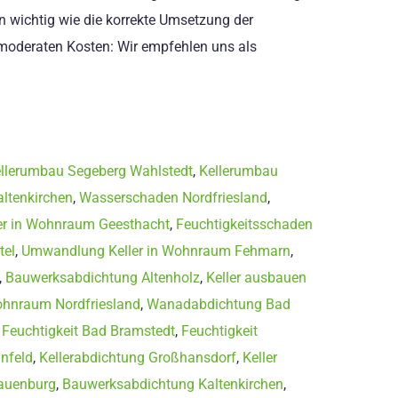
en wichtig wie die korrekte Umsetzung der
ei moderaten Kosten: Wir empfehlen uns als
llerumbau Segeberg Wahlstedt
,
Kellerumbau
altenkirchen
,
Wasserschaden Nordfriesland
,
r in Wohnraum Geesthacht
,
Feuchtigkeitsschaden
tel
,
Umwandlung Keller in Wohnraum Fehmarn
,
,
Bauwerksabdichtung Altenholz
,
Keller ausbauen
ohnraum Nordfriesland
,
Wanadabdichtung Bad
 Feuchtigkeit Bad Bramstedt
,
Feuchtigkeit
infeld
,
Kellerabdichtung Großhansdorf
,
Keller
auenburg
,
Bauwerksabdichtung Kaltenkirchen
,