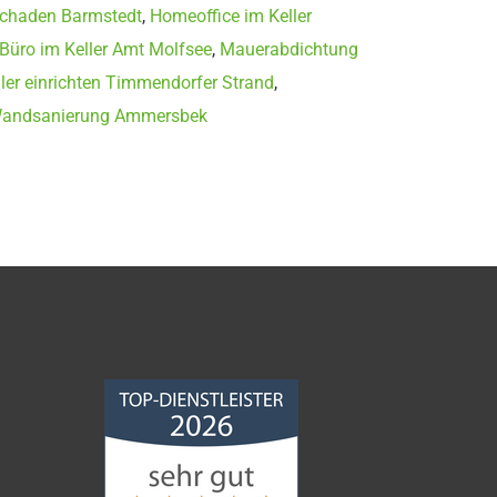
chaden Barmstedt
,
Homeoffice im Keller
Büro im Keller Amt Molfsee
,
Mauerabdichtung
ler einrichten Timmendorfer Strand
,
andsanierung Ammersbek
Norddeutsche
Bauabdichtungsgesellschaft
mbH
4,68
von
5
aus
86
Bewertungen