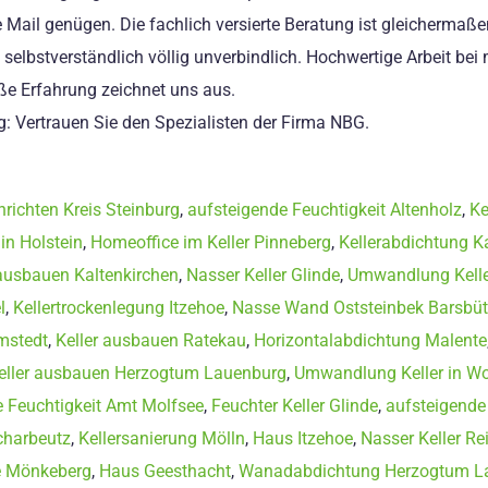
e Mail genügen. Die fachlich versierte Beratung ist gleichermaß
t selbstverständlich völlig unverbindlich. Hochwertige Arbeit b
ße Erfahrung zeichnet uns aus.
g: Vertrauen Sie den Spezialisten der Firma NBG.
nrichten Kreis Steinburg
,
aufsteigende Feuchtigkeit Altenholz
,
Ke
in Holstein
,
Homeoffice im Keller Pinneberg
,
Kellerabdichtung K
 ausbauen Kaltenkirchen
,
Nasser Keller Glinde
,
Umwandlung Kelle
l
,
Kellertrockenlegung Itzehoe
,
Nasse Wand Oststeinbek Barsbüt
mstedt
,
Keller ausbauen Ratekau
,
Horizontalabdichtung Malente
eller ausbauen Herzogtum Lauenburg
,
Umwandlung Keller in W
e Feuchtigkeit Amt Molfsee
,
Feuchter Keller Glinde
,
aufsteigende
charbeutz
,
Kellersanierung Mölln
,
Haus Itzehoe
,
Nasser Keller Re
e Mönkeberg
,
Haus Geesthacht
,
Wanadabdichtung Herzogtum L