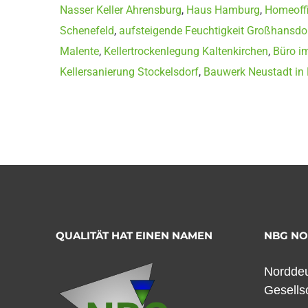
Nasser Keller Ahrensburg
,
Haus Hamburg
,
Homeoffi
Schenefeld
,
aufsteigende Feuchtigkeit Großhansdo
Malente
,
Kellertrockenlegung Kaltenkirchen
,
Büro im
Kellersanierung Stockelsdorf
,
Bauwerk Neustadt in 
QUALITÄT HAT EINEN NAMEN
NBG N
Norddeu
Gesells