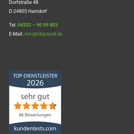
Dorfstraße 48
D-24805 Hamdorf
Tel:
04332 – 90 99 803
E-Mail:
info@nbg-nord.de
Norddeutsche
Bauabdichtungsgesellschaft
mbH
4,68
von
5
aus
86
Bewertungen