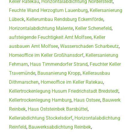
Keller Ratekau
,
Horizontalabdichtung Norderstedt
,
Feuchte Wand Herzogtum Lauenburg
,
Kellersanierung
Lübeck
,
Kellerumbau Rendsburg Eckernförde
,
Horizontalabdichtung Malente
,
Keller Schenefeld
,
aufsteigende Feuchtigkeit Amt Molfsee
,
Keller
ausbauen Amt Molfsee
,
Wasserschaden Scharbeutz
,
Homeoffice im Keller Großhansdorf
,
Kellersanierung
Fehmarn
,
Haus Timmendorfer Strand
,
Feuchter Keller
Travemünde
,
Bausanierung Kropp
,
Kellerausbau
Dithmarschen
,
Homeoffice im Keller Ratekau
,
Kellertrockenlegung Husum Friedrichstadt Bredstedt
,
Kellertrockenlegung Hamburg
,
Haus Ostsee
,
Bauwerk
Reinbek
,
Haus Oststeinbek Barsbüttel
,
Kellerabdichtung Stockelsdorf
,
Horizontalabdichtung
Reinfeld
,
Bauwerksabdichtung Reinbek
,