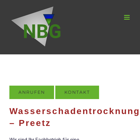
Zum
Inhalt
springen
ANRUFEN
KONTAKT
Wasserschadentrocknung
– Preetz
Wir sind Ihr Fachbetrieb für eine