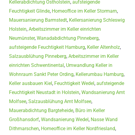
Kellerabdichtung Ostholstein
,
aufsteigende
Feuchtigkeit Glinde
,
Homeoffice im Keller Stormarn
,
Mauersanierung Barmstedt
,
Kellersanierung Schleswig
Holstein
,
Arbeitszimmer im Keller einrichten
Neumünster
,
Wanadabdichtung Pinneberg
,
aufsteigende Feuchtigkeit Hamburg
,
Keller Altenholz
,
Salzausblühung Pinneberg
,
Arbeitszimmer im Keller
einrichten Schwentinental
,
Umwandlung Keller in
Wohnraum Sankt Peter Ording
,
Kellerumbau Hamburg
,
Keller ausbauen Kiel
,
Feuchtigkeit Wedel
,
aufsteigende
Feuchtigkeit Neustadt in Holstein
,
Wandsanierung Amt
Molfsee
,
Salzausblühung Amt Molfsee
,
Mauerabdichtung Bargteheide
,
Büro im Keller
Großhansdorf
,
Wandsanierung Wedel
,
Nasse Wand
Dithmarschen
,
Homeoffice im Keller Nordfriesland
,