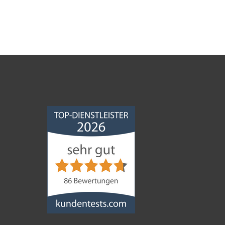
Norddeutsche
Bauabdichtungsgesellschaft
mbH
4,68
von
5
aus
86
Bewertungen