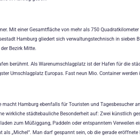
er. Mit einer Gesamtfläche von mehr als 750 Quadratkilometer i
estadt Hamburg gliedert sich verwaltungstechnisch in sieben Be
der Bezirk Mitte.
afen berühmt. Als Warenumschlagplatz ist der Hafen für die st
gster Umschlagplatz Europas. Fast neun Mio. Container werde
 macht Hamburg ebenfalls für Touristen und Tagesbesucher anz
ne wirkliche städtebauliche Besonderheit auf: Zwei künstlich g
er laden zum Müßiggang, Paddeln oder entspanntem Verweilen e
nt als „Michel“. Man darf gespannt sein, ob die gerade eröffnet