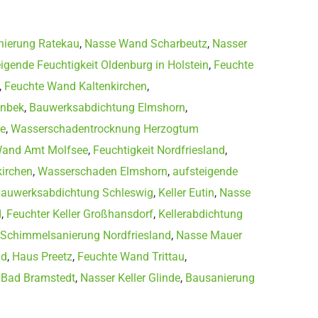
ierung Ratekau
,
Nasse Wand Scharbeutz
,
Nasser
igende Feuchtigkeit Oldenburg in Holstein
,
Feuchte
,
Feuchte Wand Kaltenkirchen
,
inbek
,
Bauwerksabdichtung Elmshorn
,
te
,
Wasserschadentrocknung Herzogtum
and Amt Molfsee
,
Feuchtigkeit Nordfriesland
,
kirchen
,
Wasserschaden Elmshorn
,
aufsteigende
auwerksabdichtung Schleswig
,
Keller Eutin
,
Nasse
d
,
Feuchter Keller Großhansdorf
,
Kellerabdichtung
Schimmelsanierung Nordfriesland
,
Nasse Mauer
ld
,
Haus Preetz
,
Feuchte Wand Trittau
,
Bad Bramstedt
,
Nasser Keller Glinde
,
Bausanierung