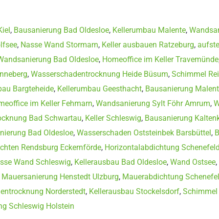
iel
,
Bausanierung Bad Oldesloe
,
Kellerumbau Malente
,
Wandsan
lfsee
,
Nasse Wand Stormarn
,
Keller ausbauen Ratzeburg
,
aufste
Wandsanierung Bad Oldesloe
,
Homeoffice im Keller Travemünde
inneberg
,
Wasserschadentrocknung Heide Büsum
,
Schimmel Re
bau Bargteheide
,
Kellerumbau Geesthacht
,
Bausanierung Malen
eoffice im Keller Fehmarn
,
Wandsanierung Sylt Föhr Amrum
,
W
ocknung Bad Schwartau
,
Keller Schleswig
,
Bausanierung Kalten
anierung Bad Oldesloe
,
Wasserschaden Oststeinbek Barsbüttel
,
B
richten Rendsburg Eckernförde
,
Horizontalabdichtung Schenefel
sse Wand Schleswig
,
Kellerausbau Bad Oldesloe
,
Wand Ostsee
,
,
Mauersanierung Henstedt Ulzburg
,
Mauerabdichtung Schenefe
entrocknung Norderstedt
,
Kellerausbau Stockelsdorf
,
Schimmel 
g Schleswig Holstein