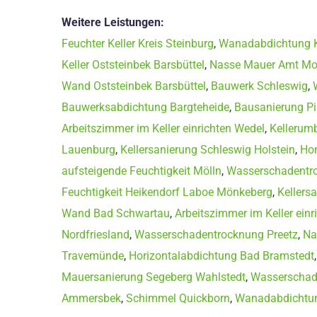
Weitere Leistungen:
Feuchter Keller Kreis Steinburg
,
Wanadabdichtung K
Keller Oststeinbek Barsbüttel
,
Nasse Mauer Amt Mo
Wand Oststeinbek Barsbüttel
,
Bauwerk Schleswig
,
Bauwerksabdichtung Bargteheide
,
Bausanierung P
Arbeitszimmer im Keller einrichten Wedel
,
Kellerum
Lauenburg
,
Kellersanierung Schleswig Holstein
,
Hom
aufsteigende Feuchtigkeit Mölln
,
Wasserschadentr
Feuchtigkeit Heikendorf Laboe Mönkeberg
,
Kellers
Wand Bad Schwartau
,
Arbeitszimmer im Keller ein
Nordfriesland
,
Wasserschadentrocknung Preetz
,
Na
Travemünde
,
Horizontalabdichtung Bad Bramstedt
Mauersanierung Segeberg Wahlstedt
,
Wasserschad
Ammersbek
,
Schimmel Quickborn
,
Wanadabdichtun