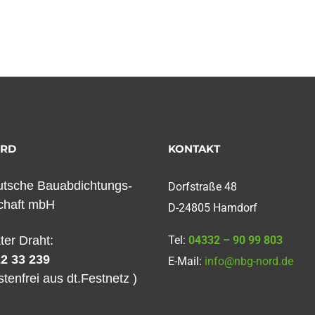
ORD
KONTAKT
tsche Bauabdichtungs-
Dorfstraße 48
chaft mbH
D-24805 Hamdorf
kter Draht:
Tel:
04332 – 90 99 803
2 33 239
E-Mail:
info@nbg-nord.de
stenfrei aus dt.Festnetz )