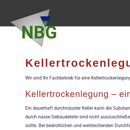
Zum
Inhalt
springen
Kellertrockenle
Wir sind Ihr Fachbetrieb für eine Kellertrockenlegu
Kellertrockenlegung – e
Ein dauerhaft durchnässter Keller kann die Substa
durch nasse Gebäudeteile sind nicht auszuschließe
sollte. Bei bedrohlichen und weitreichenden Durchf