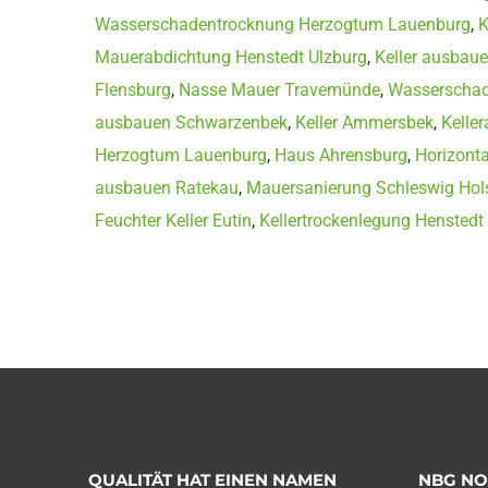
Wasserschadentrocknung Herzogtum Lauenburg
,
K
Mauerabdichtung Henstedt Ulzburg
,
Keller ausbau
Flensburg
,
Nasse Mauer Travemünde
,
Wasserschad
ausbauen Schwarzenbek
,
Keller Ammersbek
,
Kelle
Herzogtum Lauenburg
,
Haus Ahrensburg
,
Horizont
ausbauen Ratekau
,
Mauersanierung Schleswig Hol
Feuchter Keller Eutin
,
Kellertrockenlegung Henstedt
QUALITÄT HAT EINEN NAMEN
NBG N