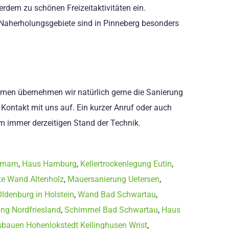
rdem zu schönen Freizeitaktivitäten ein.
 Naherholungsgebiete sind in Pinneberg besonders
ehmen übernehmen wir natürlich gerne die Sanierung
Kontakt mit uns auf. Ein kurzer Anruf oder auch
em immer derzeitigen Stand der Technik.
hmarn
,
Haus Hamburg
,
Kellertrockenlegung Eutin
,
te Wand Altenholz
,
Mauersanierung Uetersen
,
Oldenburg in Holstein
,
Wand Bad Schwartau
,
ng Nordfriesland
,
Schimmel Bad Schwartau
,
Haus
usbauen Hohenlokstedt Kellinghusen Wrist
,