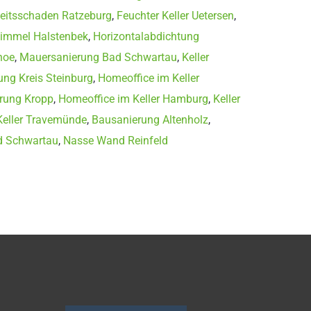
eitsschaden Ratzeburg
,
Feuchter Keller Uetersen
,
immel Halstenbek
,
Horizontalabdichtung
hoe
,
Mauersanierung Bad Schwartau
,
Keller
ung Kreis Steinburg
,
Homeoffice im Keller
rung Kropp
,
Homeoffice im Keller Hamburg
,
Keller
Keller Travemünde
,
Bausanierung Altenholz
,
d Schwartau
,
Nasse Wand Reinfeld