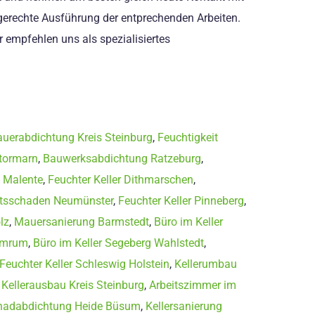
hgerechte Ausführung der entprechenden Arbeiten.
r empfehlen uns als spezialisiertes
uerabdichtung Kreis Steinburg
,
Feuchtigkeit
Stormarn
,
Bauwerksabdichtung Ratzeburg
,
 Malente
,
Feuchter Keller Dithmarschen
,
itsschaden Neumünster
,
Feuchter Keller Pinneberg
,
lz
,
Mauersanierung Barmstedt
,
Büro im Keller
 Amrum
,
Büro im Keller Segeberg Wahlstedt
,
Feuchter Keller Schleswig Holstein
,
Kellerumbau
,
Kellerausbau Kreis Steinburg
,
Arbeitszimmer im
adabdichtung Heide Büsum
,
Kellersanierung