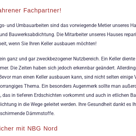
fahrener Fachpartner!
gs- und Umbauarbeiten sind das vorwiegende Metier unseres Han
und Bauwerksabdichtung. Die Mitarbeiter unseres Hauses repari
beit, wenn Sie Ihren Keller ausbauen möchten!
ls ein ganz und gar zweckbezogener Nutzbereich. Ein Keller dient
er. Die Zeiten haben sich jedoch erkennbar geändert. Allerding
or man einen Keller ausbauen kann, sind nicht selten einige V
vorrangiges Thema. Ein besonders Augenmerk sollte man außer
, das in tieferen Erdschichten vorkommt und auch in etlichen Bau
htung in die Wege geleitet werden. Ihre Gesundheit dankt es Ih
abschirmende Dämmstoffe.
sicher mit NBG Nord