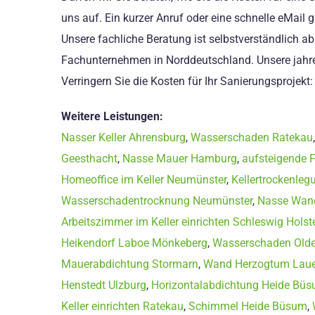
uns auf. Ein kurzer Anruf oder eine schnelle eMail
Unsere fachliche Beratung ist selbstverständlich ab
Fachunternehmen in Norddeutschland. Unsere jahre
Verringern Sie die Kosten für Ihr Sanierungsprojekt
Weitere Leistungen:
Nasser Keller Ahrensburg
,
Wasserschaden Ratekau
Geesthacht
,
Nasse Mauer Hamburg
,
aufsteigende 
Homeoffice im Keller Neumünster
,
Kellertrockenle
Wasserschadentrocknung Neumünster
,
Nasse Wand
Arbeitszimmer im Keller einrichten Schleswig Holst
Heikendorf Laboe Mönkeberg
,
Wasserschaden Olden
Mauerabdichtung Stormarn
,
Wand Herzogtum Lau
Henstedt Ulzburg
,
Horizontalabdichtung Heide Bü
Keller einrichten Ratekau
,
Schimmel Heide Büsum
,