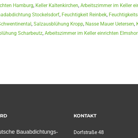
richten Hamburg
,
Keller Kaltenkirchen
,
Arbeitszimmer im Keller ein
adabdichtung Stockelsdorf
,
Feuchtigkeit Reinbek
,
Feuchtigkeit
Schwentinental
,
Salzausblühung Kropp
,
Nasse Mauer Uetersen
,
blühung Scharbeutz
,
Arbeitszimmer im Keller einrichten Elmsho
ORD
KONTAKT
tsche Bauabdichtungs-
Dorfstraße 48