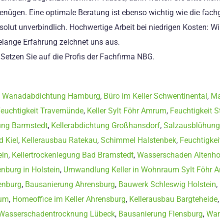
 genügen. Eine optimale Beratung ist ebenso wichtig wie die fac
solut unverbindlich. Hochwertige Arbeit bei niedrigen Kosten: Wi
lange Erfahrung zeichnet uns aus.
: Setzen Sie auf die Profis der Fachfirma NBG.
,
Wanadabdichtung Hamburg
,
Büro im Keller Schwentinental
,
Ma
Feuchtigkeit Travemünde
,
Keller Sylt Föhr Amrum
,
Feuchtigkeit 
gung Barmstedt
,
Kellerabdichtung Großhansdorf
,
Salzausblühung
 Kiel
,
Kellerausbau Ratekau
,
Schimmel Halstenbek
,
Feuchtigke
ein
,
Kellertrockenlegung Bad Bramstedt
,
Wasserschaden Altenho
burg in Holstein
,
Umwandlung Keller in Wohnraum Sylt Föhr
enburg
,
Bausanierung Ahrensburg
,
Bauwerk Schleswig Holstein
,
sum
,
Homeoffice im Keller Ahrensburg
,
Kellerausbau Bargteheide
Wasserschadentrocknung Lübeck
,
Bausanierung Flensburg
,
Wan