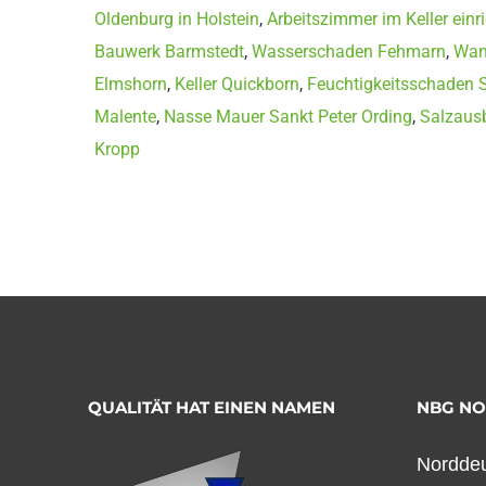
Oldenburg in Holstein
,
Arbeitszimmer im Keller ein
Bauwerk Barmstedt
,
Wasserschaden Fehmarn
,
Wan
Elmshorn
,
Keller Quickborn
,
Feuchtigkeitsschaden 
Malente
,
Nasse Mauer Sankt Peter Ording
,
Salzaus
Kropp
QUALITÄT HAT EINEN NAMEN
NBG N
Norddeu