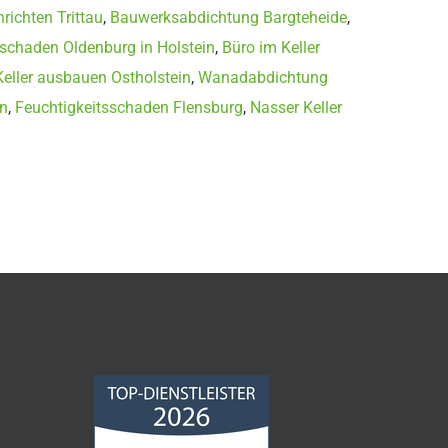
richten Trittau
,
Bauwerksabdichtung Bargteheide
,
sschaden Oldenburg in Holstein
,
Büro im Keller
Keller ausbauen Ostholstein
,
Wanadabdichtung
rn
,
Feuchtigkeitsschaden Flensburg
,
Nasser Keller
Norddeutsche
Bauabdichtungsgesellschaft
mbH
4,68
von
5
aus
86
Bewertungen