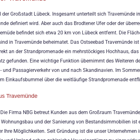
il der Großstadt Lübeck. Insgesamt unterteilt sich Travemünde i
e definiert wird. Aber auch das Brodtener Ufer oder der überre
müde befindet sich etwa 20 km von Lübeck entfernt. Die Fläche
ind in Travemünde beheimatet. Das Ostseebad Travemünde ist b
 direkt an der Strandpromenade ein mehrstöckiges Hochhaus, das 
latz gefunden. Eine wichtige Funktion übernimmt des Weiteren 
ren- und Passagierverkehr von und nach Skandinavien. Im Som
 Einkaufsbummel über die weitläufige Strandpromenade entfli
aus Travemünde
n. Die Firma NBG betreut Kunden aus dem Großraum Travemünde: 
m Wohnungsbau und der Sanierung von Bestandsimmobilien ist e
über Ihre Möglichkeiten. Seit Gründung ist die unser Unternehme