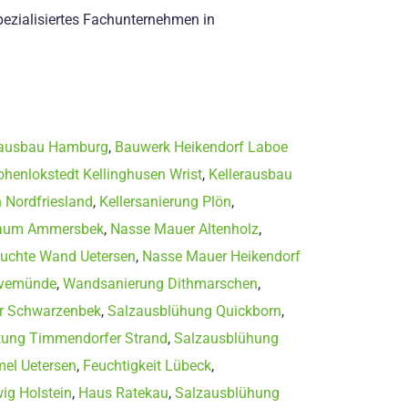
spezialisiertes Fachunternehmen in
rausbau Hamburg
,
Bauwerk Heikendorf Laboe
henlokstedt Kellinghusen Wrist
,
Kellerausbau
 Nordfriesland
,
Kellersanierung Plön
,
raum Ammersbek
,
Nasse Mauer Altenholz
,
uchte Wand Uetersen
,
Nasse Mauer Heikendorf
avemünde
,
Wandsanierung Dithmarschen
,
er Schwarzenbek
,
Salzausblühung Quickborn
,
tung Timmendorfer Strand
,
Salzausblühung
el Uetersen
,
Feuchtigkeit Lübeck
,
ig Holstein
,
Haus Ratekau
,
Salzausblühung