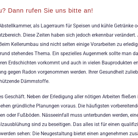
u? Dann rufen Sie uns bitte an!
ls Abstellkammer, als Lagerraum für Speisen und kühle Getränke 
zbereich. Diese Zeiten haben sich jedoch erkennbar verändert. A
m Kellerumbau sind nicht selten einige Vorarbeiten zu erledige
und stehendes Thema. Ein spezielles Augenmerk sollte man dar
feren Erdschichten vorkommt und auch in vielen Bauprodukten ent
htung gegen Radon vorgenommen werden. Ihrer Gesundheit zulie
chützende Dämmstoffe.
s Geschäft. Neben der Erledigung aller nötigen Arbeiten fließe
ehen gründliche Planungen voraus. Die häufigsten vorbereiten
en oder Fußböden. Nässeeinfall muss unterbunden werden, eine 
ausblühung sind zu beseitigen. Das alles ist für einen qualifiz
 werden sehen: Die Neugestaltung bietet einen angenehmen zu