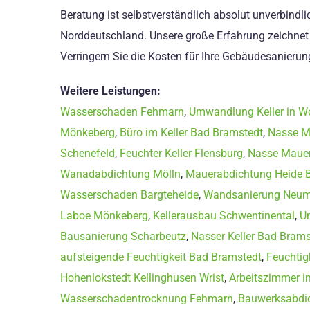
Beratung ist selbstverständlich absolut unverbindli
Norddeutschland. Unsere große Erfahrung zeichnet
Verringern Sie die Kosten für Ihre Gebäudesanierun
Weitere Leistungen:
Wasserschaden Fehmarn
,
Umwandlung Keller in 
Mönkeberg
,
Büro im Keller Bad Bramstedt
,
Nasse M
Schenefeld
,
Feuchter Keller Flensburg
,
Nasse Mauer
Wanadabdichtung Mölln
,
Mauerabdichtung Heide
Wasserschaden Bargteheide
,
Wandsanierung Neum
Laboe Mönkeberg
,
Kellerausbau Schwentinental
,
U
Bausanierung Scharbeutz
,
Nasser Keller Bad Brams
aufsteigende Feuchtigkeit Bad Bramstedt
,
Feuchtig
Hohenlokstedt Kellinghusen Wrist
,
Arbeitszimmer im
Wasserschadentrocknung Fehmarn
,
Bauwerksabdi