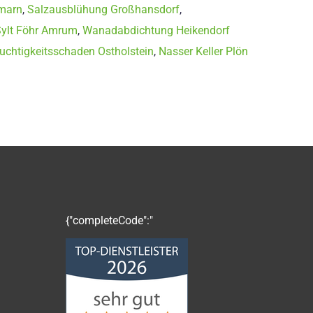
marn
,
Salzausblühung Großhansdorf
,
ylt Föhr Amrum
,
Wanadabdichtung Heikendorf
uchtigkeitsschaden Ostholstein
,
Nasser Keller Plön
{"completeCode":"
Norddeutsche
Bauabdichtungsgesellschaft
mbH
4,68
von
5
aus
86
Bewertungen