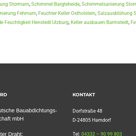
rung Stormarn
,
Schimmel Bargteheide
,
Schimmelsanierung Stor
nierung Fehmarn
,
Feuchter Keller Ostholstein
,
Salzausblühung S
e Feuchtigkeit Henstedt Ulzburg
,
Keller ausbauen Barmstedt
,
Fe
ORD
KONTAKT
tsche Bauabdichtungs-
Dorfstraße 48
chaft mbH
D-24805 Hamdorf
kter Draht:
Tel:
04332 – 90 99 803