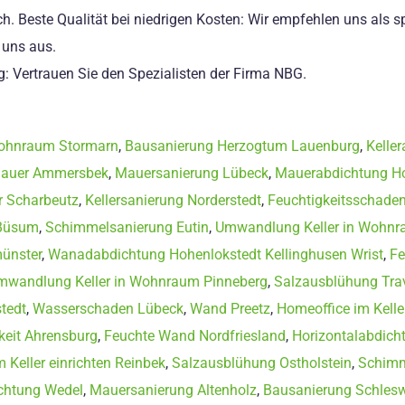
ch. Beste Qualität bei niedrigen Kosten: Wir empfehlen uns als 
 uns aus.
g: Vertrauen Sie den Spezialisten der Firma NBG.
Wohnraum Stormarn
,
Bausanierung Herzogtum Lauenburg
,
Kelle
auer Ammersbek
,
Mauersanierung Lübeck
,
Mauerabdichtung Ho
 Scharbeutz
,
Kellersanierung Norderstedt
,
Feuchtigkeitsschaden
 Büsum
,
Schimmelsanierung Eutin
,
Umwandlung Keller in Wohn
ünster
,
Wanadabdichtung Hohenlokstedt Kellinghusen Wrist
,
Fe
mwandlung Keller in Wohnraum Pinneberg
,
Salzausblühung Tr
tedt
,
Wasserschaden Lübeck
,
Wand Preetz
,
Homeoffice im Kell
keit Ahrensburg
,
Feuchte Wand Nordfriesland
,
Horizontalabdich
 Keller einrichten Reinbek
,
Salzausblühung Ostholstein
,
Schimm
chtung Wedel
,
Mauersanierung Altenholz
,
Bausanierung Schlesw