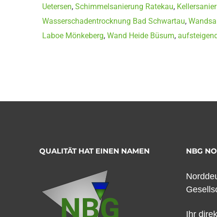
Uetersen
,
Schimmelsanierung Ratekau
,
Kellersanie
Wasserschadentrocknung Bad Schwartau
,
Wandsa
Laboe Mönkeberg
,
Wand Heide Büsum
,
aufsteigend
QUALITÄT HAT EINEN NAMEN
NBG N
Norddeu
Gesells
Ihr dire