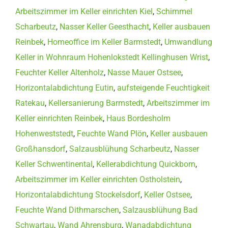
Arbeitszimmer im Keller einrichten Kiel
,
Schimmel
Scharbeutz
,
Nasser Keller Geesthacht
,
Keller ausbauen
Reinbek
,
Homeoffice im Keller Barmstedt
,
Umwandlung
Keller in Wohnraum Hohenlokstedt Kellinghusen Wrist
,
Feuchter Keller Altenholz
,
Nasse Mauer Ostsee
,
Horizontalabdichtung Eutin
,
aufsteigende Feuchtigkeit
Ratekau
,
Kellersanierung Barmstedt
,
Arbeitszimmer im
Keller einrichten Reinbek
,
Haus Bordesholm
Hohenweststedt
,
Feuchte Wand Plön
,
Keller ausbauen
Großhansdorf
,
Salzausblühung Scharbeutz
,
Nasser
Keller Schwentinental
,
Kellerabdichtung Quickborn
,
Arbeitszimmer im Keller einrichten Ostholstein
,
Horizontalabdichtung Stockelsdorf
,
Keller Ostsee
,
Feuchte Wand Dithmarschen
,
Salzausblühung Bad
Schwartau
,
Wand Ahrensburg
,
Wanadabdichtung