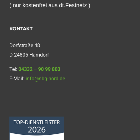
( nur kostenfrei aus dt.Festnetz )
KONTAKT
Dorfstraße 48
D-24805 Hamdorf
Tel:
04332 – 90 99 803
E-Mail:
info@nbg-nord.de
Norddeutsche
Bauabdichtungsgesellschaft
mbH
4,68
von
5
aus
86
Bewertungen