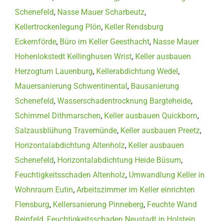
Schenefeld
,
Nasse Mauer Scharbeutz
,
Kellertrockenlegung Plön
,
Keller Rendsburg
Eckernförde
,
Büro im Keller Geesthacht
,
Nasse Mauer
Hohenlokstedt Kellinghusen Wrist
,
Keller ausbauen
Herzogtum Lauenburg
,
Kellerabdichtung Wedel
,
Mauersanierung Schwentinental
,
Bausanierung
Schenefeld
,
Wasserschadentrocknung Bargteheide
,
Schimmel Dithmarschen
,
Keller ausbauen Quickborn
,
Salzausblühung Travemünde
,
Keller ausbauen Preetz
,
Horizontalabdichtung Altenholz
,
Keller ausbauen
Schenefeld
,
Horizontalabdichtung Heide Büsum
,
Feuchtigkeitsschaden Altenholz
,
Umwandlung Keller in
Wohnraum Eutin
,
Arbeitszimmer im Keller einrichten
Flensburg
,
Kellersanierung Pinneberg
,
Feuchte Wand
Reinfeld
,
Feuchtigkeitsschaden Neustadt in Holstein
,