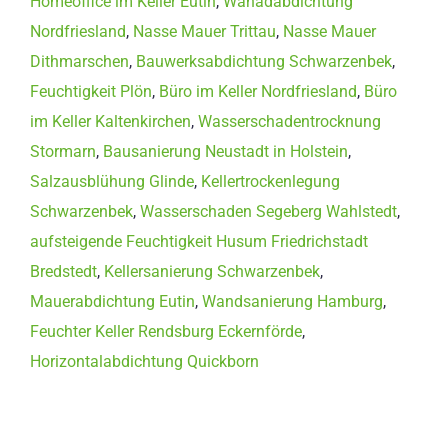
Homeoffice im Keller Eutin
,
Wanadabdichtung
Nordfriesland
,
Nasse Mauer Trittau
,
Nasse Mauer
Dithmarschen
,
Bauwerksabdichtung Schwarzenbek
,
Feuchtigkeit Plön
,
Büro im Keller Nordfriesland
,
Büro
im Keller Kaltenkirchen
,
Wasserschadentrocknung
Stormarn
,
Bausanierung Neustadt in Holstein
,
Salzausblühung Glinde
,
Kellertrockenlegung
Schwarzenbek
,
Wasserschaden Segeberg Wahlstedt
,
aufsteigende Feuchtigkeit Husum Friedrichstadt
Bredstedt
,
Kellersanierung Schwarzenbek
,
Mauerabdichtung Eutin
,
Wandsanierung Hamburg
,
Feuchter Keller Rendsburg Eckernförde
,
Horizontalabdichtung Quickborn