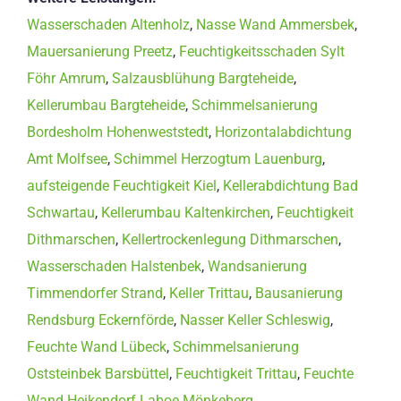
Wasserschaden Altenholz
,
Nasse Wand Ammersbek
,
Mauersanierung Preetz
,
Feuchtigkeitsschaden Sylt
Föhr Amrum
,
Salzausblühung Bargteheide
,
Kellerumbau Bargteheide
,
Schimmelsanierung
Bordesholm Hohenweststedt
,
Horizontalabdichtung
Amt Molfsee
,
Schimmel Herzogtum Lauenburg
,
aufsteigende Feuchtigkeit Kiel
,
Kellerabdichtung Bad
Schwartau
,
Kellerumbau Kaltenkirchen
,
Feuchtigkeit
Dithmarschen
,
Kellertrockenlegung Dithmarschen
,
Wasserschaden Halstenbek
,
Wandsanierung
Timmendorfer Strand
,
Keller Trittau
,
Bausanierung
Rendsburg Eckernförde
,
Nasser Keller Schleswig
,
Feuchte Wand Lübeck
,
Schimmelsanierung
Oststeinbek Barsbüttel
,
Feuchtigkeit Trittau
,
Feuchte
Wand Heikendorf Laboe Mönkeberg
,