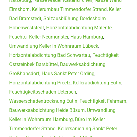
Ratzeburg
,
Nasse Mauer Kaltenkirchen
,
Nasse Wand
Elmshorn
,
Kellerumbau Timmendorfer Strand
,
Keller
Bad Bramstedt
,
Salzausblühung Bordesholm
Hohenweststedt
,
Horizontalabdichtung Malente
,
Feuchter Keller Neumünster
,
Haus Hamburg
,
Umwandlung Keller in Wohnraum Lübeck
,
Horizontalabdichtung Bad Schwartau
,
Feuchtigkeit
Oststeinbek Barsbüttel
,
Bauwerksabdichtung
Großhansdorf
,
Haus Sankt Peter Ording
,
Horizontalabdichtung Preetz
,
Kellerabdichtung Eutin
,
Feuchtigkeitsschaden Uetersen
,
Wasserschadentrocknung Eutin
,
Feuchtigkeit Fehmarn
,
Bauwerksabdichtung Heide Büsum
,
Umwandlung
Keller in Wohnraum Hamburg
,
Büro im Keller
Timmendorfer Strand
,
Kellersanierung Sankt Peter