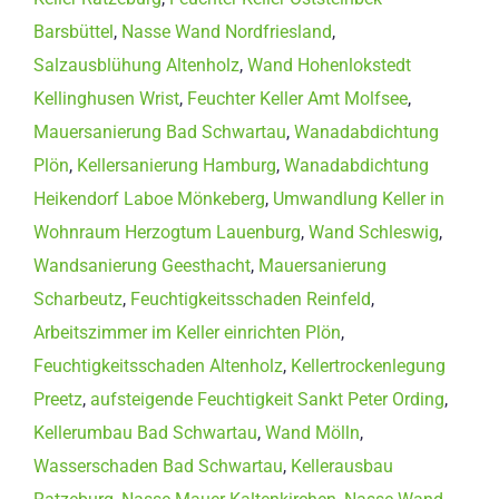
Barsbüttel
,
Nasse Wand Nordfriesland
,
Salzausblühung Altenholz
,
Wand Hohenlokstedt
Kellinghusen Wrist
,
Feuchter Keller Amt Molfsee
,
Mauersanierung Bad Schwartau
,
Wanadabdichtung
Plön
,
Kellersanierung Hamburg
,
Wanadabdichtung
Heikendorf Laboe Mönkeberg
,
Umwandlung Keller in
Wohnraum Herzogtum Lauenburg
,
Wand Schleswig
,
Wandsanierung Geesthacht
,
Mauersanierung
Scharbeutz
,
Feuchtigkeitsschaden Reinfeld
,
Arbeitszimmer im Keller einrichten Plön
,
Feuchtigkeitsschaden Altenholz
,
Kellertrockenlegung
Preetz
,
aufsteigende Feuchtigkeit Sankt Peter Ording
,
Kellerumbau Bad Schwartau
,
Wand Mölln
,
Wasserschaden Bad Schwartau
,
Kellerausbau