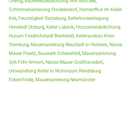
Ording
,
Bauwerksabdichtung Amt Molfsee
,
Schimmelsanierung Stockelsdorf
,
Homeoffice im Keller
Kiel
,
Feuchtigkeit Ratzeburg
,
Kellertrockenlegung
Henstedt Ulzburg
,
Keller Lübeck
,
Horizontalabdichtung
Husum Friedrichstadt Bredstedt
,
Kellerausbau Kreis
Steinburg
,
Mauersanierung Neustadt in Holstein
,
Nasse
Mauer Preetz
,
Bauwerk Schenefeld
,
Mauersanierung
Sylt Föhr Amrum
,
Nasse Mauer Großhansdorf
,
Umwandlung Keller in Wohnraum Rendsburg
Eckernförde
,
Mauersanierung Neumünster