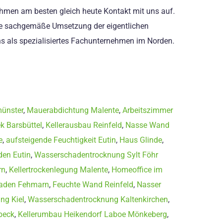
nehmen am besten gleich heute Kontakt mit uns auf.
die sachgemäße Umsetzung der eigentlichen
uns als spezialisiertes Fachunternehmen im Norden.
münster
,
Mauerabdichtung Malente
,
Arbeitszimmer
k Barsbüttel
,
Kellerausbau Reinfeld
,
Nasse Wand
e
,
aufsteigende Feuchtigkeit Eutin
,
Haus Glinde
,
en Eutin
,
Wasserschadentrocknung Sylt Föhr
rn
,
Kellertrockenlegung Malente
,
Homeoffice im
haden Fehmarn
,
Feuchte Wand Reinfeld
,
Nasser
ng Kiel
,
Wasserschadentrocknung Kaltenkirchen
,
beck
,
Kellerumbau Heikendorf Laboe Mönkeberg
,