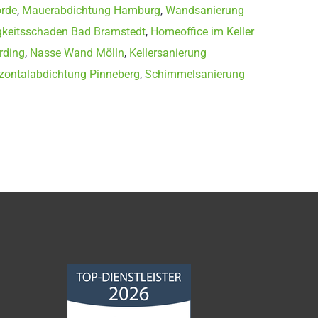
örde
,
Mauerabdichtung Hamburg
,
Wandsanierung
gkeitsschaden Bad Bramstedt
,
Homeoffice im Keller
rding
,
Nasse Wand Mölln
,
Kellersanierung
zontalabdichtung Pinneberg
,
Schimmelsanierung
Norddeutsche
Bauabdichtungsgesellschaft
mbH
4,68
von
5
aus
86
Bewertungen