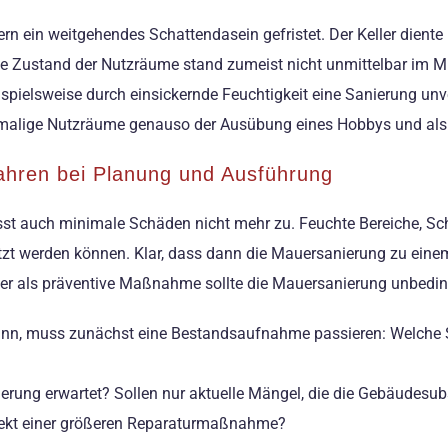
ein weitgehendes Schattendasein gefristet. Der Keller diente n
e Zustand der Nutzräume stand zumeist nicht unmittelbar im Mi
pielsweise durch einsickernde Feuchtigkeit eine Sanierung unv
hemalige Nutzräume genauso der Ausübung eines Hobbys und als 
ahren bei Planung und Ausführung
sst auch minimale Schäden nicht mehr zu. Feuchte Bereiche, S
tzt werden können. Klar, dass dann die Mauersanierung zu ein
oder als präventive Maßnahme sollte die Mauersanierung unbed
nn, muss zunächst eine Bestandsaufnahme passieren: Welche Sc
erung erwartet? Sollen nur aktuelle Mängel, die die Gebäudesub
spekt einer größeren Reparaturmaßnahme?