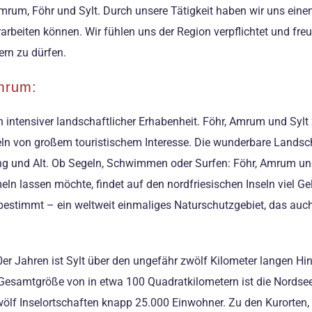
mrum, Föhr und Sylt. Durch unsere Tätigkeit haben wir uns einen
rbeiten können. Wir fühlen uns der Region verpflichtet und freu
ern zu dürfen.
Amrum:
on intensiver landschaftlicher Erhabenheit. Föhr, Amrum und Syl
seln von großem touristischem Interesse. Die wunderbare Landsc
ng und Alt. Ob Segeln, Schwimmen oder Surfen: Föhr, Amrum und Sy
meln lassen möchte, findet auf den nordfriesischen Inseln viel G
bestimmt – ein weltweit einmaliges Naturschutzgebiet, das auc
 1920er Jahren ist Sylt über den ungefähr zwölf Kilometer lange
Gesamtgröße von in etwa 100 Quadratkilometern ist die Nordseei
 zwölf Inselortschaften knapp 25.000 Einwohner. Zu den Kurorten