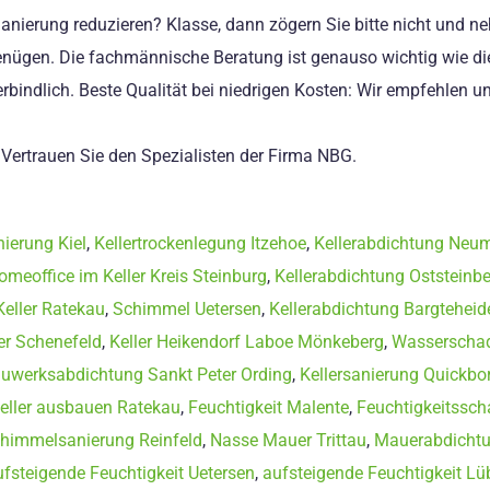
e Sanierung reduzieren? Klasse, dann zögern Sie bitte nicht und 
 genügen. Die fachmännische Beratung ist genauso wichtig wie 
verbindlich. Beste Qualität bei niedrigen Kosten: Wir empfehlen 
: Vertrauen Sie den Spezialisten der Firma NBG.
ierung Kiel
,
Kellertrockenlegung Itzehoe
,
Kellerabdichtung Neu
omeoffice im Keller Kreis Steinburg
,
Kellerabdichtung Oststeinbe
eller Ratekau
,
Schimmel Uetersen
,
Kellerabdichtung Bargteheid
er Schenefeld
,
Keller Heikendorf Laboe Mönkeberg
,
Wasserschad
uwerksabdichtung Sankt Peter Ording
,
Kellersanierung Quickbo
eller ausbauen Ratekau
,
Feuchtigkeit Malente
,
Feuchtigkeitssc
himmelsanierung Reinfeld
,
Nasse Mauer Trittau
,
Mauerabdichtu
ufsteigende Feuchtigkeit Uetersen
,
aufsteigende Feuchtigkeit Lü