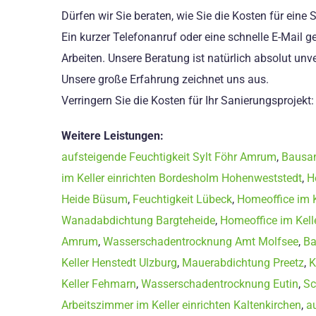
Dürfen wir Sie beraten, wie Sie die Kosten für ein
Ein kurzer Telefonanruf oder eine schnelle E-Mail
Arbeiten. Unsere Beratung ist natürlich absolut un
Unsere große Erfahrung zeichnet uns aus.
Verringern Sie die Kosten für Ihr Sanierungsprojekt
Weitere Leistungen:
aufsteigende Feuchtigkeit Sylt Föhr Amrum
,
Bausan
im Keller einrichten Bordesholm Hohenweststedt
,
H
Heide Büsum
,
Feuchtigkeit Lübeck
,
Homeoffice im K
Wanadabdichtung Bargteheide
,
Homeoffice im Kell
Amrum
,
Wasserschadentrocknung Amt Molfsee
,
Ba
Keller Henstedt Ulzburg
,
Mauerabdichtung Preetz
,
K
Keller Fehmarn
,
Wasserschadentrocknung Eutin
,
Sc
Arbeitszimmer im Keller einrichten Kaltenkirchen
,
a