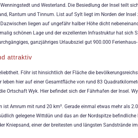
Wenningstedt und Westerland. Die Besiedlung der Insel teilt sic
nd, Rantum und Tinnum. List auf Sylt liegt im Norden der Insel
el. Dazwischen liegen auf ungefähr halber Höhe dicht nebenein
lig schönen Lage und der exzellenten Infrastruktur hat sich Sy
urchgängiges, ganzjähriges Urlaubsziel gut 900.000 Ferienhaus
d attraktiv
btheit. Föhr ist hinsichtlich der Fläche die bevölkerungsreichs
eben hier auf einer Gesamtfläche von rund 83 Quadratkilometer
die Ortschaft Wyk. Hier befindet sich der Fährhafen der Insel. Wy
eln ist Amrum mit rund 20 km². Gerade einmal etwas mehr als 2.
 südlich gelegene Wittdün und das an der Nordspitze befindliche
der Kniepsand, einer der breitesten und längsten Sandstrände 