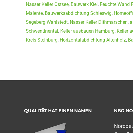
Nasser Keller Ostsee
,
Bauwerk Kiel
,
Feuchte Wand 
Malente
,
Bauwerksabdichtung Schleswig
,
Homeoffi
Segeberg Wahlstedt
,
Nasser Keller Dithmarschen
,
a
Schwentinental
,
Keller ausbauen Hamburg
,
Keller 
Kreis Steinburg
,
Horizontalabdichtung Altenholz
,
Ba
QUALITÄT HAT EINEN NAMEN
NBG N
Norddeu