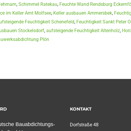
Fehmarn
,
Schimmel Ratekau
,
Feuchte Wand Rendsburg Eckernf
ce im Keller Amt Molfsee
,
Keller ausbauen Ammersbek
,
Feuchti
ufsteigende Feuchtigkeit Schenefeld
,
Feuchtigkeit Sankt Peter O
ausbauen Stockelsdorf
,
aufsteigende Feuchtigkeit Altenholz
,
Hori
uwerksabdichtung Plön
ORD
KONTAKT
tsche Bauabdichtungs-
Dorfstraße 48