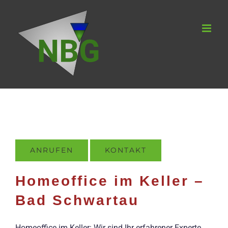
Zum
Inhalt
springen
ANRUFEN
KONTAKT
Homeoffice im Keller –
Bad Schwartau
Homeoffice im Keller: Wir sind Ihr erfahrener Experte