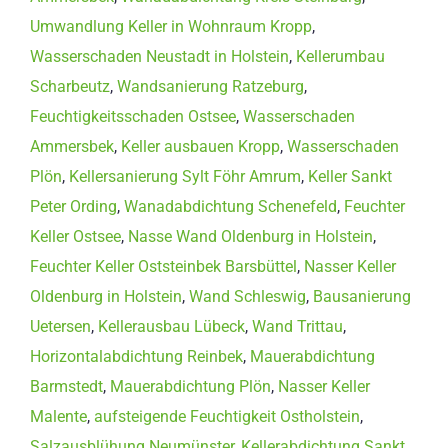
Umwandlung Keller in Wohnraum Kropp
,
Wasserschaden Neustadt in Holstein
,
Kellerumbau
Scharbeutz
,
Wandsanierung Ratzeburg
,
Feuchtigkeitsschaden Ostsee
,
Wasserschaden
Ammersbek
,
Keller ausbauen Kropp
,
Wasserschaden
Plön
,
Kellersanierung Sylt Föhr Amrum
,
Keller Sankt
Peter Ording
,
Wanadabdichtung Schenefeld
,
Feuchter
Keller Ostsee
,
Nasse Wand Oldenburg in Holstein
,
Feuchter Keller Oststeinbek Barsbüttel
,
Nasser Keller
Oldenburg in Holstein
,
Wand Schleswig
,
Bausanierung
Uetersen
,
Kellerausbau Lübeck
,
Wand Trittau
,
Horizontalabdichtung Reinbek
,
Mauerabdichtung
Barmstedt
,
Mauerabdichtung Plön
,
Nasser Keller
Malente
,
aufsteigende Feuchtigkeit Ostholstein
,
Salzausblühung Neumünster
,
Kellerabdichtung Sankt