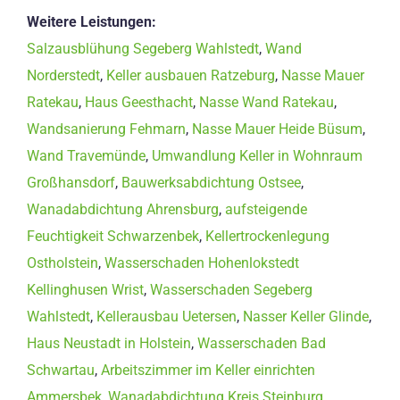
Weitere Leistungen:
Salzausblühung Segeberg Wahlstedt
,
Wand
Norderstedt
,
Keller ausbauen Ratzeburg
,
Nasse Mauer
Ratekau
,
Haus Geesthacht
,
Nasse Wand Ratekau
,
Wandsanierung Fehmarn
,
Nasse Mauer Heide Büsum
,
Wand Travemünde
,
Umwandlung Keller in Wohnraum
Großhansdorf
,
Bauwerksabdichtung Ostsee
,
Wanadabdichtung Ahrensburg
,
aufsteigende
Feuchtigkeit Schwarzenbek
,
Kellertrockenlegung
Ostholstein
,
Wasserschaden Hohenlokstedt
Kellinghusen Wrist
,
Wasserschaden Segeberg
Wahlstedt
,
Kellerausbau Uetersen
,
Nasser Keller Glinde
,
Haus Neustadt in Holstein
,
Wasserschaden Bad
Schwartau
,
Arbeitszimmer im Keller einrichten
Ammersbek
,
Wanadabdichtung Kreis Steinburg
,