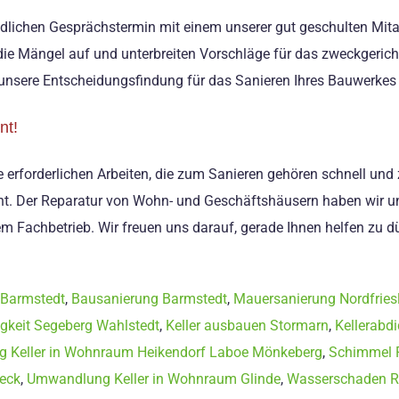
dlichen Gesprächstermin mit einem unserer gut geschulten Mitarb
e Mängel auf und unterbreiten Vorschläge für das zweckgerichtet
unsere Entscheidungsfindung für das Sanieren Ihres Bauwerkes 
nt!
e erforderlichen Arbeiten, die zum Sanieren gehören schnell und
nt. Der Reparatur von Wohn- und Geschäftshäusern haben wir un
m Fachbetrieb. Wir freuen uns darauf, gerade Ihnen helfen zu dü
 Barmstedt
,
Bausanierung Barmstedt
,
Mauersanierung Nordfries
igkeit Segeberg Wahlstedt
,
Keller ausbauen Stormarn
,
Kellerabd
 Keller in Wohnraum Heikendorf Laboe Mönkeberg
,
Schimmel 
eck
,
Umwandlung Keller in Wohnraum Glinde
,
Wasserschaden R