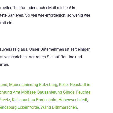
eiter. Telefon oder auch eMail reichen! Im
e Sanieren. So viel wie erforderlich, so wenig wie
mit ein.
 zuverlässig aus. Unser Unternehmen ist seit einigen
s verschrieben. Vertrauen Sie auf Routine und
rfen.
land
,
Mauersanierung Ratzeburg
,
Keller Neustadt in
ichtung Amt Molfsee
,
Bausanierung Glinde
,
Feuchte
Preetz
,
Kellerausbau Bordesholm Hohenweststedt
,
endsburg Eckernförde
,
Wand Dithmarschen
,