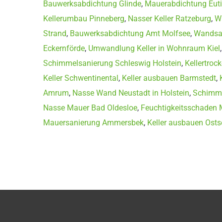
Bauwerksabdichtung Glinde
,
Mauerabdichtung Eut
Kellerumbau Pinneberg
,
Nasser Keller Ratzeburg
,
W
Strand
,
Bauwerksabdichtung Amt Molfsee
,
Wandsan
Eckernförde
,
Umwandlung Keller in Wohnraum Kiel
Schimmelsanierung Schleswig Holstein
,
Kellertroc
Keller Schwentinental
,
Keller ausbauen Barmstedt
,
Amrum
,
Nasse Wand Neustadt in Holstein
,
Schimme
Nasse Mauer Bad Oldesloe
,
Feuchtigkeitsschaden 
Mauersanierung Ammersbek
,
Keller ausbauen Osts