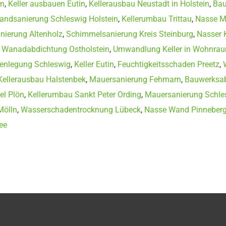
in
,
Keller ausbauen Eutin
,
Kellerausbau Neustadt in Holstein
,
Bau
andsanierung Schleswig Holstein
,
Kellerumbau Trittau
,
Nasse M
ierung Altenholz
,
Schimmelsanierung Kreis Steinburg
,
Nasser K
,
Wanadabdichtung Ostholstein
,
Umwandlung Keller in Wohnrau
kenlegung Schleswig
,
Keller Eutin
,
Feuchtigkeitsschaden Preetz
,
Kellerausbau Halstenbek
,
Mauersanierung Fehmarn
,
Bauwerksa
l Plön
,
Kellerumbau Sankt Peter Ording
,
Mauersanierung Schle
Mölln
,
Wasserschadentrocknung Lübeck
,
Nasse Wand Pinneber
ee