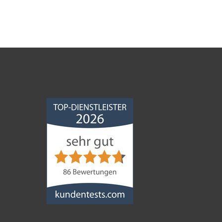
Norddeutsche
Bauabdichtungsgesellschaft
mbH
4,68
von
5
aus
86
Bewertungen