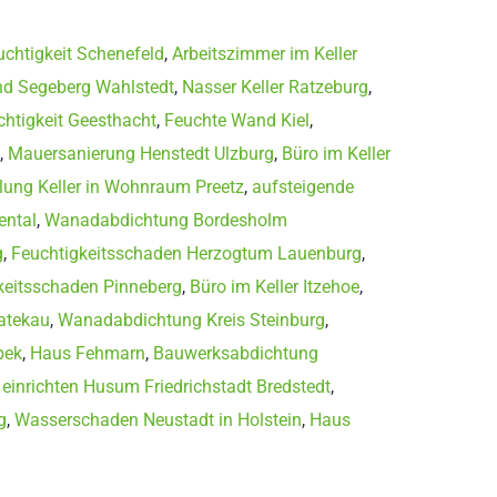
uchtigkeit Schenefeld
,
Arbeitszimmer im Keller
d Segeberg Wahlstedt
,
Nasser Keller Ratzeburg
,
chtigkeit Geesthacht
,
Feuchte Wand Kiel
,
,
Mauersanierung Henstedt Ulzburg
,
Büro im Keller
ng Keller in Wohnraum Preetz
,
aufsteigende
ental
,
Wanadabdichtung Bordesholm
g
,
Feuchtigkeitsschaden Herzogtum Lauenburg
,
keitsschaden Pinneberg
,
Büro im Keller Itzehoe
,
atekau
,
Wanadabdichtung Kreis Steinburg
,
bek
,
Haus Fehmarn
,
Bauwerksabdichtung
 einrichten Husum Friedrichstadt Bredstedt
,
g
,
Wasserschaden Neustadt in Holstein
,
Haus