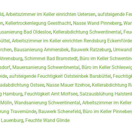
ld
,
Arbeitszimmer im Keller einrichten Uetersen
,
aufsteigende Fe
en
,
Kellertrockenlegung Geesthacht
,
Nasse Wand Pinneberg
,
Wan
usanierung Bad Oldesloe
,
Kellerabdichtung Schwentinental
,
Feu
üttel
,
Arbeitszimmer im Keller einrichten Rendsburg Eckernförde
irchen
,
Bausanierung Ammersbek
,
Bauwerk Ratzeburg
,
Umwandlu
 Ahrensburg
,
Schimmel Bad Bramstedt
,
Büro im Keller Schwentin
sdorf
,
Mauersanierung Schwentinental
,
Büro im Keller Schleswi
eide
,
aufsteigende Feuchtigkeit Oststeinbek Barsbüttel
,
Feuchtig
adabdichtung Ostsee
,
Nasse Mauer Itzehoe
,
Kellerabdichtung R
g Hamburg
,
Feuchtigkeit Amt Molfsee
,
Salzausblühung Halsten
 Mölln
,
Wandsanierung Schwentinental
,
Arbeitszimmer im Keller
rung Travemünde
,
Bauwerk Schenefeld
,
Büro im Keller Pinneber
m Lauenburg
,
Feuchte Wand Glinde