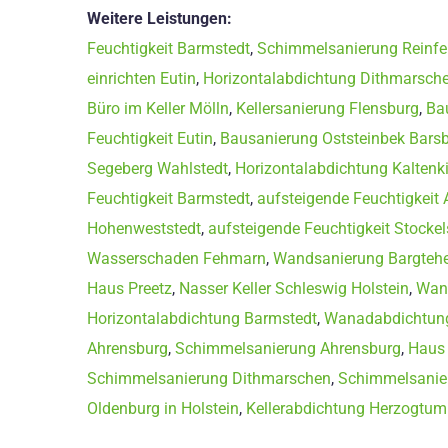
Weitere Leistungen:
Feuchtigkeit Barmstedt
,
Schimmelsanierung Reinfe
einrichten Eutin
,
Horizontalabdichtung Dithmarsch
Büro im Keller Mölln
,
Kellersanierung Flensburg
,
Ba
Feuchtigkeit Eutin
,
Bausanierung Oststeinbek Barsb
Segeberg Wahlstedt
,
Horizontalabdichtung Kaltenk
Feuchtigkeit Barmstedt
,
aufsteigende Feuchtigkeit
Hohenweststedt
,
aufsteigende Feuchtigkeit Stockel
Wasserschaden Fehmarn
,
Wandsanierung Bargteh
Haus Preetz
,
Nasser Keller Schleswig Holstein
,
Wan
Horizontalabdichtung Barmstedt
,
Wanadabdichtun
Ahrensburg
,
Schimmelsanierung Ahrensburg
,
Haus
Schimmelsanierung Dithmarschen
,
Schimmelsanie
Oldenburg in Holstein
,
Kellerabdichtung Herzogtu