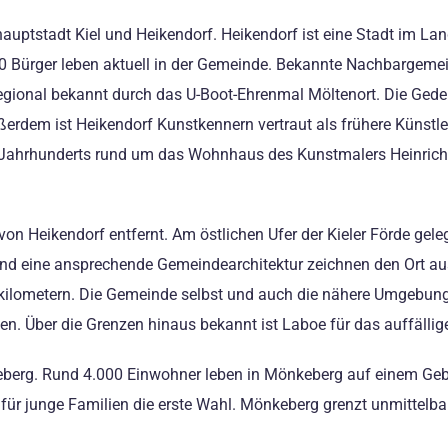
auptstadt Kiel und Heikendorf. Heikendorf ist eine Stadt im Lan
0 Bürger leben aktuell in der Gemeinde. Bekannte Nachbargeme
gional bekannt durch das U-Boot-Ehrenmal Möltenort. Die Geden
ußerdem ist Heikendorf Kunstkennern vertraut als frühere Künstl
 Jahrhunderts rund um das Wohnhaus des Kunstmalers Heinrich 
on Heikendorf entfernt. Am östlichen Ufer der Kieler Förde gele
d eine ansprechende Gemeindearchitektur zeichnen den Ort au
kilometern. Die Gemeinde selbst und auch die nähere Umgebun
n. Über die Grenzen hinaus bekannt ist Laboe für das auffälli
berg. Rund 4.000 Einwohner leben in Mönkeberg auf einem Gebi
ll für junge Familien die erste Wahl. Mönkeberg grenzt unmittel