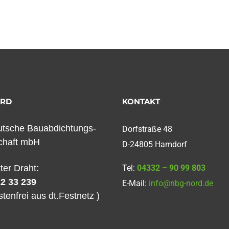
ORD
KONTAKT
tsche Bauabdichtungs-
Dorfstraße 48
chaft mbH
D-24805 Hamdorf
kter Draht:
Tel:
04332 – 90 99 803
2 33 239
E-Mail:
info@nbg-nord.de
stenfrei aus dt.Festnetz )