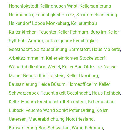
Hohenlokstedt Kellinghusen Wrist
,
Kellersanierung
Neumünster
,
Feuchtigkeit Preetz
,
Schimmelsanierung
Heikendorf Laboe Mönkeberg
,
Kellerumbau
Kaltenkirchen
,
Feuchter Keller Fehmarn
,
Büro im Keller
Sylt Föhr Amrum
,
aufsteigende Feuchtigkeit
Geesthacht
,
Salzausblühung Barmstedt
,
Haus Malente
,
Arbeitszimmer im Keller einrichten Stockelsdorf
,
Wanadabdichtung Wedel
,
Keller Bad Oldesloe
,
Nasse
Mauer Neustadt in Holstein
,
Keller Hamburg
,
Bausanierung Heide Büsum
,
Homeoffice im Keller
Schwarzenbek
,
Feuchtigkeit Geesthacht
,
Haus Reinbek
,
Keller Husum Friedrichstadt Bredstedt
,
Kellerausbau
Lübeck
,
Feuchte Wand Sankt Peter Ording
,
Keller
Uetersen
,
Mauerabdichtung Nordfriesland
,
Bausanierung Bad Schwartau
,
Wand Fehmarn
,