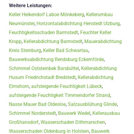
Weitere Leistungen:
Keller Heikendorf Laboe Mönkeberg
,
Kellerumbau
Neumünster
,
Horizontalabdichtung Henstedt Ulzburg
,
Feuchtigkeitsschaden Barmstedt
,
Feuchter Keller
Kropp
,
Kellerabdichtung Barmstedt
,
Mauerabdichtung
Kreis Steinburg
,
Keller Bad Schwartau
,
Bauwerksabdichtung Rendsburg Eckernförde
,
Schimmel Oststeinbek Barsbüttel
,
Kellerabdichtung
Husum Friedrichstadt Bredstedt
,
Kellerabdichtung
Elmshorn
,
aufsteigende Feuchtigkeit Lübeck
,
aufsteigende Feuchtigkeit Timmendorfer Strand
,
Nasse Mauer Bad Oldesloe
,
Salzausblühung Glinde
,
Schimmel Norderstedt
,
Bauwerk Wedel
,
Kellerausbau
Großhansdorf
,
Wasserschaden Dithmarschen
,
Wasserschaden Oldenburg in Holstein
,
Bauwerk