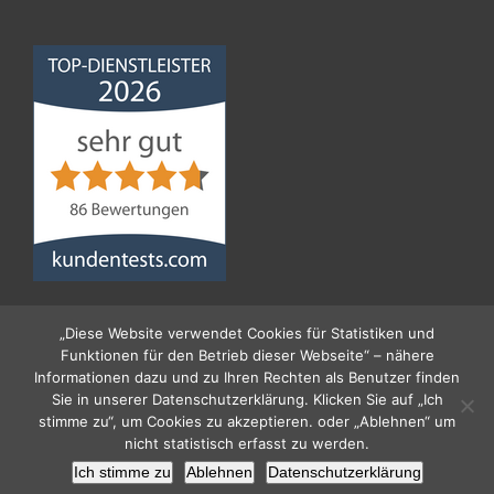
Norddeutsche
Bauabdichtungsgesellschaft
mbH
4,68
von
5
aus
86
Bewertungen
„Diese Website verwendet Cookies für Statistiken und
Funktionen für den Betrieb dieser Webseite“ – nähere
Informationen dazu und zu Ihren Rechten als Benutzer finden
Sie in unserer Datenschutzerklärung. Klicken Sie auf „Ich
stimme zu“, um Cookies zu akzeptieren. oder „Ablehnen“ um
nicht statistisch erfasst zu werden.
© 2026 Norddeutsche Bauabdichtungs- Gesellschaft
Ich stimme zu
Ablehnen
Datenschutzerklärung
mbH
Impressum
|
Datenschutz
|
Kontakt