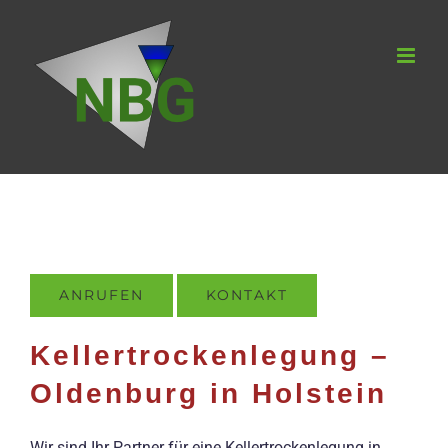
Zum
Inhalt
springen
ANRUFEN
KONTAKT
Kellertrockenlegung –
Oldenburg in Holstein
Wir sind Ihr Partner für eine Kellertrockenlegung in