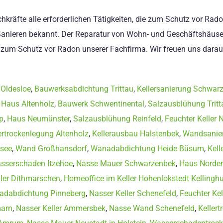
kräfte alle erforderlichen Tätigkeiten, die zum Schutz vor Rado
im Sanieren bekannt. Der Reparatur von Wohn- und Geschäftshäus
 zum Schutz vor Radon unserer Fachfirma. Wir freuen uns darauf
Oldesloe
,
Bauwerksabdichtung Trittau
,
Kellersanierung Schwar
,
Haus Altenholz
,
Bauwerk Schwentinental
,
Salzausblühung Tritt
p
,
Haus Neumünster
,
Salzausblühung Reinfeld
,
Feuchter Keller 
ertrockenlegung Altenholz
,
Kellerausbau Halstenbek
,
Wandsanier
fsee
,
Wand Großhansdorf
,
Wanadabdichtung Heide Büsum
,
Kel
sserschaden Itzehoe
,
Nasse Mauer Schwarzenbek
,
Haus Norder
ller Dithmarschen
,
Homeoffice im Keller Hohenlokstedt Kellingh
dabdichtung Pinneberg
,
Nasser Keller Schenefeld
,
Feuchter Kel
marn
,
Nasser Keller Ammersbek
,
Nasse Wand Schenefeld
,
Keller