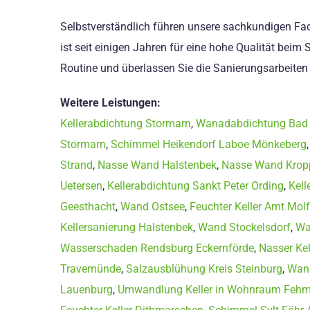
Selbstverständlich führen unsere sachkundigen Fach
ist seit einigen Jahren für eine hohe Qualität be
Routine und überlassen Sie die Sanierungsarbeiten
Weitere Leistungen:
Kellerabdichtung Stormarn
,
Wanadabdichtung Bad 
Stormarn
,
Schimmel Heikendorf Laboe Mönkeberg
Strand
,
Nasse Wand Halstenbek
,
Nasse Wand Krop
Uetersen
,
Kellerabdichtung Sankt Peter Ording
,
Kell
Geesthacht
,
Wand Ostsee
,
Feuchter Keller Amt Mol
Kellersanierung Halstenbek
,
Wand Stockelsdorf
,
Wa
Wasserschaden Rendsburg Eckernförde
,
Nasser Ke
Travemünde
,
Salzausblühung Kreis Steinburg
,
Wana
Lauenburg
,
Umwandlung Keller in Wohnraum Feh