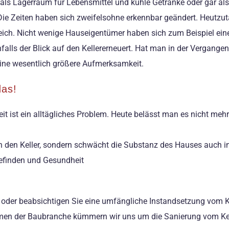
, als Lagerraum für Lebensmittel und kühle Getränke oder gar als
e Zeiten haben sich zweifelsohne erkennbar geändert. Heutzuta
reich. Nicht wenige Hauseigentümer haben sich zum Beispiel ein
nfalls der Blick auf den Kellererneuert. Hat man in der Vergange
eine wesentlich größere Aufmerksamkeit.
das!
it ist ein alltägliches Problem. Heute belässt man es nicht meh
in den Keller, sondern schwächt die Substanz des Hauses auch in
Befinden und Gesundheit
 oder beabsichtigen Sie eine umfängliche Instandsetzung vom Ke
ehmen der Baubranche kümmern wir uns um die Sanierung vom K