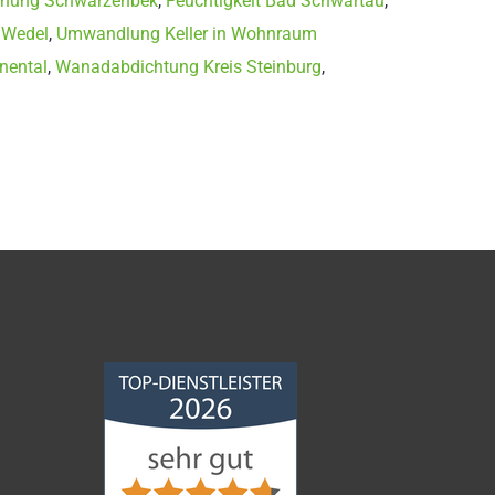
knung Schwarzenbek
,
Feuchtigkeit Bad Schwartau
,
 Wedel
,
Umwandlung Keller in Wohnraum
nental
,
Wanadabdichtung Kreis Steinburg
,
Norddeutsche
Bauabdichtungsgesellschaft
mbH
4,68
von
5
aus
86
Bewertungen