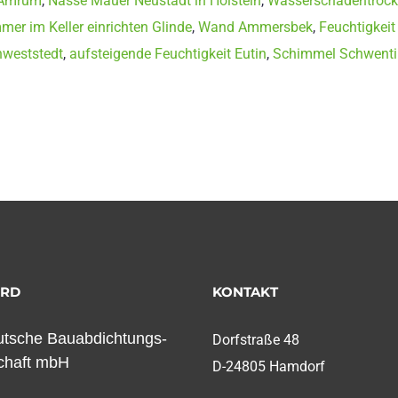
 Amrum
,
Nasse Mauer Neustadt in Holstein
,
Wasserschadentroc
mer im Keller einrichten Glinde
,
Wand Ammersbek
,
Feuchtigkeit
nweststedt
,
aufsteigende Feuchtigkeit Eutin
,
Schimmel Schwenti
ORD
KONTAKT
tsche Bauabdichtungs-
Dorfstraße 48
chaft mbH
D-24805 Hamdorf