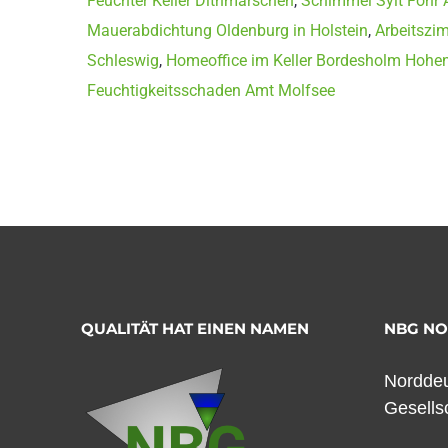
Feuchter Keller Dithmarschen
,
Schimmel Sylt Föhr
Mauerabdichtung Oldenburg in Holstein
,
Arbeitszim
Schleswig
,
Homeoffice im Keller Bordesholm Hohe
Feuchtigkeitsschaden Amt Molfsee
QUALITÄT HAT EINEN NAMEN
NBG N
Norddeu
Gesells