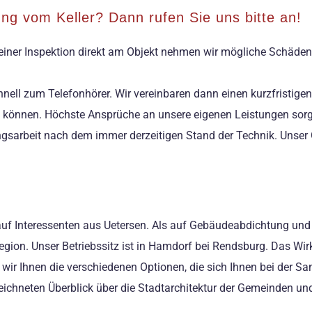
rung vom Keller? Dann rufen Sie uns bitte an!
i einer Inspektion direkt am Objekt nehmen wir mögliche Schäden a
chnell zum Telefonhörer. Wir vereinbaren dann einen kurzfristi
zu können. Höchste Ansprüche an unsere eigenen Leistungen sorg
ngsarbeit nach dem immer derzeitigen Stand der Technik. Unse
 auf Interessenten aus Uetersen. Als auf Gebäudeabdichtung u
egion. Unser Betriebssitz ist in Hamdorf bei Rendsburg. Das Wir
wir Ihnen die verschiedenen Optionen, die sich Ihnen bei der Sa
eichneten Überblick über die Stadtarchitektur der Gemeinden un