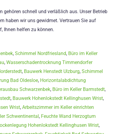
n gehören schnell und verläßlich aus. Unser Betrieb
ern haben wir uns gewidmet. Vertrauen Sie auf
, Ihnen helfen zu können.
zenbek
,
Schimmel Nordfriesland
,
Büro im Keller
au
,
Wasserschadentrocknung Timmendorfer
Norderstedt
,
Bauwerk Henstedt Ulzburg
,
Schimmel
ung Bad Oldesloe
,
Horizontalabdichtung
lerausbau Schwarzenbek
,
Büro im Keller Barmstedt
,
stedt
,
Bauwerk Hohenlokstedt Kellinghusen Wrist
,
usen Wrist
,
Arbeitszimmer im Keller einrichten
ler Schwentinental
,
Feuchte Wand Herzogtum
trockenlegung Hohenlokstedt Kellinghusen Wrist
,