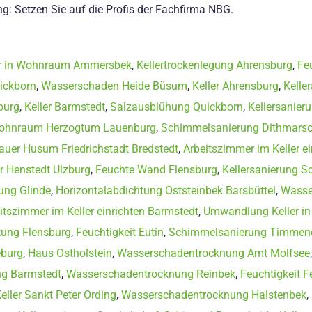
g: Setzen Sie auf die Profis der Fachfirma NBG.
r in Wohnraum Ammersbek
,
Kellertrockenlegung Ahrensburg
,
Fe
ickborn
,
Wasserschaden Heide Büsum
,
Keller Ahrensburg
,
Kelle
burg
,
Keller Barmstedt
,
Salzausblühung Quickborn
,
Kellersanier
Wohnraum Herzogtum Lauenburg
,
Schimmelsanierung Dithmars
uer Husum Friedrichstadt Bredstedt
,
Arbeitszimmer im Keller e
er Henstedt Ulzburg
,
Feuchte Wand Flensburg
,
Kellersanierung S
ung Glinde
,
Horizontalabdichtung Oststeinbek Barsbüttel
,
Wasse
itszimmer im Keller einrichten Barmstedt
,
Umwandlung Keller i
tung Flensburg
,
Feuchtigkeit Eutin
,
Schimmelsanierung Timmend
eburg
,
Haus Ostholstein
,
Wasserschadentrocknung Amt Molfsee
g Barmstedt
,
Wasserschadentrocknung Reinbek
,
Feuchtigkeit 
eller Sankt Peter Ording
,
Wasserschadentrocknung Halstenbek
,