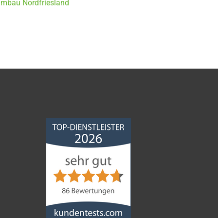
umbau Nordfriesland
Norddeutsche
Bauabdichtungsgesellschaft
mbH
4,68
von
5
aus
86
Bewertungen