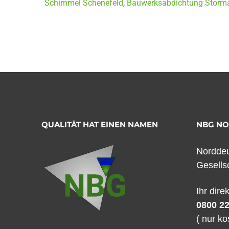
Schimmel Schenefeld
,
Bauwerksabdichtung Storm
QUALITÄT HAT EINEN NAMEN
NBG N
Norddeu
Gesells
Ihr dire
0800 22
( nur ko