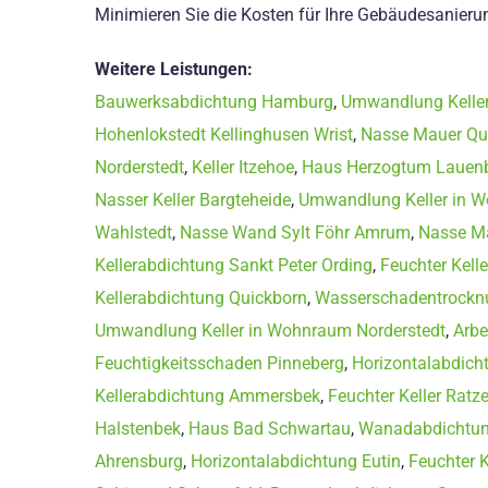
Minimieren Sie die Kosten für Ihre Gebäudesanierun
Weitere Leistungen:
Bauwerksabdichtung Hamburg
,
Umwandlung Kelle
Hohenlokstedt Kellinghusen Wrist
,
Nasse Mauer Qu
Norderstedt
,
Keller Itzehoe
,
Haus Herzogtum Lauen
Nasser Keller Bargteheide
,
Umwandlung Keller in 
Wahlstedt
,
Nasse Wand Sylt Föhr Amrum
,
Nasse Ma
Kellerabdichtung Sankt Peter Ording
,
Feuchter Kell
Kellerabdichtung Quickborn
,
Wasserschadentrockn
Umwandlung Keller in Wohnraum Norderstedt
,
Arbe
Feuchtigkeitsschaden Pinneberg
,
Horizontalabdich
Kellerabdichtung Ammersbek
,
Feuchter Keller Ratz
Halstenbek
,
Haus Bad Schwartau
,
Wanadabdichtun
Ahrensburg
,
Horizontalabdichtung Eutin
,
Feuchter K