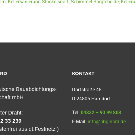
arn
,
Kellersanierung Stockelsdorf
,
Schimmel Bargteheide
,
Keller
ORD
KONTAKT
tsche Bauabdichtungs-
Dorfstraße 48
chaft mbH
D-24805 Hamdorf
kter Draht:
Tel:
04332 – 90 99 803
2 33 239
E-Mail:
info@nbg-nord.de
stenfrei aus dt.Festnetz )