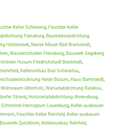
uchter Keller Schleswig
,
Feuchter Keller
rabdichtung Flensburg
,
Bauwerksabdichtung
ung Halstenbek
,
Nasse Mauer Bad Bramstedt
,
chen
,
Wasserschaden Flensburg
,
Bauwerk Segeberg
inrichten Husum Friedrichstadt Bredstedt
,
chenefeld
,
Kellerumbau Bad Schwartau
,
rschadentrocknung Heide Büsum
,
Haus Barmstedt
,
n Wohnraum Altenholz
,
Wanadabdichtung Ratekau
,
orfer Strand
,
Horizontalabdichtung Ahrensburg
,
,
Schimmel Herzogtum Lauenburg
,
Keller ausbauen
Fehmarn
,
Feuchter Keller Reinfeld
,
Keller ausbauen
Bauwerk Quickborn
,
Kellerausbau Reinfeld
,