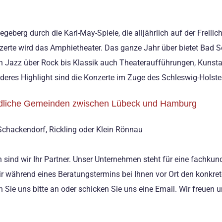
eberg durch die Karl-May-Spiele, die alljährlich auf der Freili
nzerte wird das Amphietheater. Das ganze Jahr über bietet Bad S
Jazz über Rock bis Klassik auch Theateraufführungen, Kunstaus
eres Highlight sind die Konzerte im Zuge des Schleswig-Holstei
undliche Gemeinden zwischen Lübeck und Hamburg
Schackendorf, Rickling oder Klein Rönnau
ind wir Ihr Partner. Unser Unternehmen steht für eine fachkund
wir während eines Beratungstermins bei Ihnen vor Ort den konkr
 Sie uns bitte an oder schicken Sie uns eine Email. Wir freuen