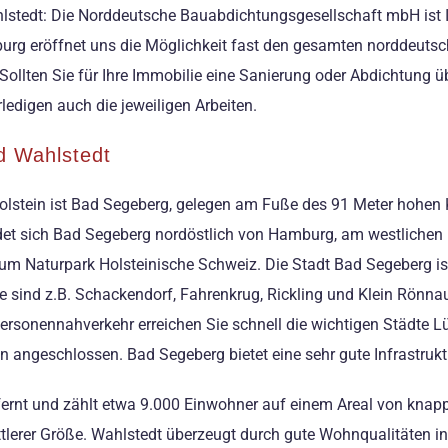
lstedt: Die Norddeutsche Bauabdichtungsgesellschaft mbH ist 
burg eröffnet uns die Möglichkeit fast den gesamten norddeuts
ollten Sie für Ihre Immobilie eine Sanierung oder Abdichtung ü
rledigen auch die jeweiligen Arbeiten.
d Wahlstedt
-Holstein ist Bad Segeberg, gelegen am Fuße des 91 Meter hohe
et sich Bad Segeberg nordöstlich von Hamburg, am westlichen 
m Naturpark Holsteinische Schweiz. Die Stadt Bad Segeberg ist
 sind z.B. Schackendorf, Fahrenkrug, Rickling und Klein Rönnau
rsonennahverkehr erreichen Sie schnell die wichtigen Städte L
 angeschlossen. Bad Segeberg bietet eine sehr gute Infrastrukt
fernt und zählt etwa 9.000 Einwohner auf einem Areal von knapp
lerer Größe. Wahlstedt überzeugt durch gute Wohnqualitäten in 