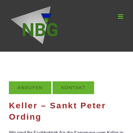
Zum
Inhalt
springen
ANRUFEN
KONTAKT
Keller – Sankt Peter
Ording
Wir sind Ihr Fachbetrieb für die Sanierung vom Keller in