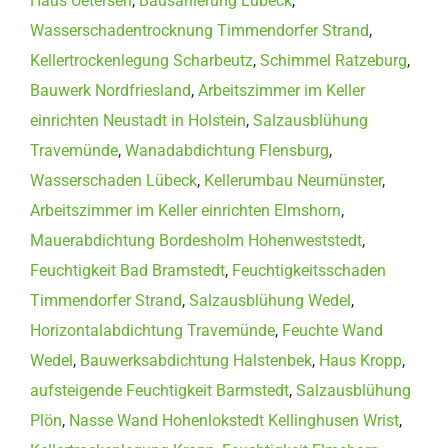
Haus Uetersen
,
Bausanierung Lübeck
,
Wasserschadentrocknung Timmendorfer Strand
,
Kellertrockenlegung Scharbeutz
,
Schimmel Ratzeburg
,
Bauwerk Nordfriesland
,
Arbeitszimmer im Keller
einrichten Neustadt in Holstein
,
Salzausblühung
Travemünde
,
Wanadabdichtung Flensburg
,
Wasserschaden Lübeck
,
Kellerumbau Neumünster
,
Arbeitszimmer im Keller einrichten Elmshorn
,
Mauerabdichtung Bordesholm Hohenweststedt
,
Feuchtigkeit Bad Bramstedt
,
Feuchtigkeitsschaden
Timmendorfer Strand
,
Salzausblühung Wedel
,
Horizontalabdichtung Travemünde
,
Feuchte Wand
Wedel
,
Bauwerksabdichtung Halstenbek
,
Haus Kropp
,
aufsteigende Feuchtigkeit Barmstedt
,
Salzausblühung
Plön
,
Nasse Wand Hohenlokstedt Kellinghusen Wrist
,