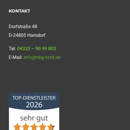
KONTAKT
Dorfstraße 48
D-24805 Hamdorf
Tel:
04332 – 90 99 803
E-Mail:
info@nbg-nord.de
Norddeutsche
Bauabdichtungsgesellschaft
mbH
4,68
von
5
aus
86
Bewertungen