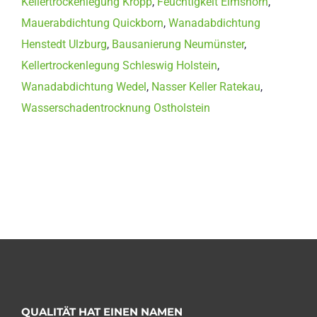
Kellertrockenlegung Kropp
,
Feuchtigkeit Elmshorn
,
Mauerabdichtung Quickborn
,
Wanadabdichtung
Henstedt Ulzburg
,
Bausanierung Neumünster
,
Kellertrockenlegung Schleswig Holstein
,
Wanadabdichtung Wedel
,
Nasser Keller Ratekau
,
Wasserschadentrocknung Ostholstein
QUALITÄT HAT EINEN NAMEN