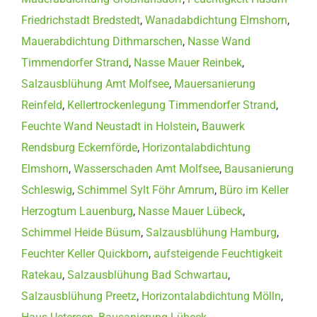
Friedrichstadt Bredstedt
,
Wanadabdichtung Elmshorn
,
Mauerabdichtung Dithmarschen
,
Nasse Wand
Timmendorfer Strand
,
Nasse Mauer Reinbek
,
Salzausblühung Amt Molfsee
,
Mauersanierung
Reinfeld
,
Kellertrockenlegung Timmendorfer Strand
,
Feuchte Wand Neustadt in Holstein
,
Bauwerk
Rendsburg Eckernförde
,
Horizontalabdichtung
Elmshorn
,
Wasserschaden Amt Molfsee
,
Bausanierung
Schleswig
,
Schimmel Sylt Föhr Amrum
,
Büro im Keller
Herzogtum Lauenburg
,
Nasse Mauer Lübeck
,
Schimmel Heide Büsum
,
Salzausblühung Hamburg
,
Feuchter Keller Quickborn
,
aufsteigende Feuchtigkeit
Ratekau
,
Salzausblühung Bad Schwartau
,
Salzausblühung Preetz
,
Horizontalabdichtung Mölln
,