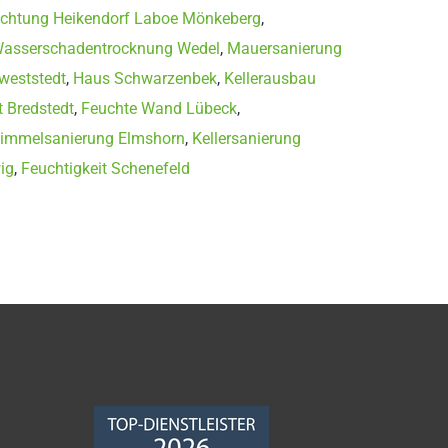
ichtung Heikendorf Laboe Mönkeberg
,
asserschadentrocknung Wedel
,
Mauersanierung
weststedt
,
Haus Schwarzenbek
,
Kellerausbau
t Bredstedt
,
Feuchte Wand Lübeck
,
immelsanierung Elmshorn
,
Kellersanierung
ig
,
Feuchtigkeit Schenefeld
Norddeutsche
Bauabdichtungsgesellschaft
mbH