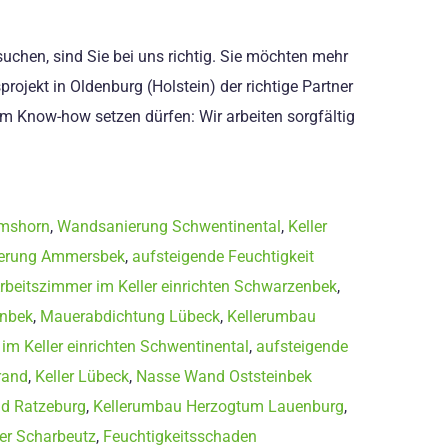
uchen, sind Sie bei uns richtig. Sie möchten mehr
ojekt in Oldenburg (Holstein) der richtige Partner
m Know-how setzen dürfen: Wir arbeiten sorgfältig
lmshorn
,
Wandsanierung Schwentinental
,
Keller
erung Ammersbek
,
aufsteigende Feuchtigkeit
rbeitszimmer im Keller einrichten Schwarzenbek
,
inbek
,
Mauerabdichtung Lübeck
,
Kellerumbau
im Keller einrichten Schwentinental
,
aufsteigende
rand
,
Keller Lübeck
,
Nasse Wand Oststeinbek
d Ratzeburg
,
Kellerumbau Herzogtum Lauenburg
,
r Scharbeutz
,
Feuchtigkeitsschaden