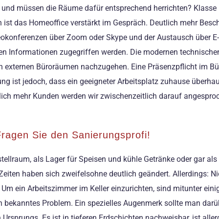
n und müssen die Räume dafür entsprechend herrichten? Klasse P
ist das Homeoffice verstärkt im Gespräch. Deutlich mehr Beschä
eokonferenzen über Zoom oder Skype und der Austausch über E-
hen Informationen zugegriffen werden. Die modernen technischen
n externen Büroräumen nachzugehen. Eine Präsenzpflicht im Büro i
 ist jedoch, dass ein geeigneter Arbeitsplatz zuhause überhau
utlich mehr Kunden werden wir zwischenzeitlich darauf angesproch
Fragen Sie den Sanierungsprofi!
Abstellraum, als Lager für Speisen und kühle Getränke oder gar al
iten haben sich zweifelsohne deutlich geändert. Allerdings: Ni
m ein Arbeitszimmer im Keller einzurichten, sind mitunter eini
 ein bekanntes Problem. Ein spezielles Augenmerk sollte man da
 Ursprungs. Es ist in tieferen Erdschichten nachweisbar, ist alle