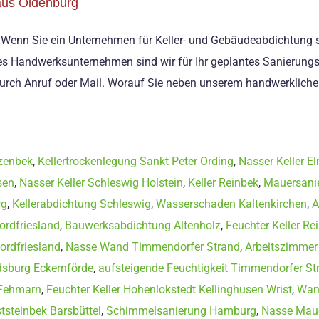
aus Oldenburg
. Wenn Sie ein Unternehmen für Keller- und Gebäudeabdichtung s
nes Handwerksunternehmen sind wir für Ihr geplantes Sanierungspr
urch Anruf oder Mail. Worauf Sie neben unserem handwerkliche
zenbek
,
Kellertrockenlegung Sankt Peter Ording
,
Nasser Keller E
sen
,
Nasser Keller Schleswig Holstein
,
Keller Reinbek
,
Mauersani
rg
,
Kellerabdichtung Schleswig
,
Wasserschaden Kaltenkirchen
,
A
rdfriesland
,
Bauwerksabdichtung Altenholz
,
Feuchter Keller Re
rdfriesland
,
Nasse Wand Timmendorfer Strand
,
Arbeitszimmer 
dsburg Eckernförde
,
aufsteigende Feuchtigkeit Timmendorfer St
Fehmarn
,
Feuchter Keller Hohenlokstedt Kellinghusen Wrist
,
Wan
ststeinbek Barsbüttel
,
Schimmelsanierung Hamburg
,
Nasse Maue