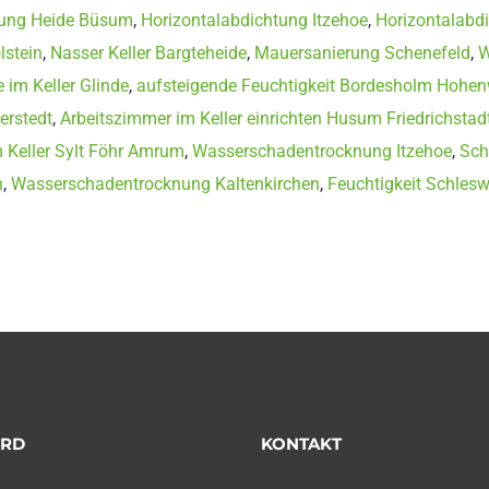
ung Heide Büsum
,
Horizontalabdichtung Itzehoe
,
Horizontalabd
stein
,
Nasser Keller Bargteheide
,
Mauersanierung Schenefeld
,
W
 im Keller Glinde
,
aufsteigende Feuchtigkeit Bordesholm Hohen
erstedt
,
Arbeitszimmer im Keller einrichten Husum Friedrichstad
 Keller Sylt Föhr Amrum
,
Wasserschadentrocknung Itzehoe
,
Sch
n
,
Wasserschadentrocknung Kaltenkirchen
,
Feuchtigkeit Schlesw
ORD
KONTAKT