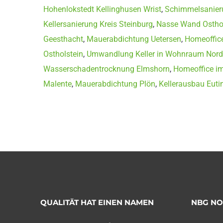
Hohenlokstedt Kellinghusen Wrist
,
Schimmelsanier
Kellersanierung Kreis Steinburg
,
Nasse Wand Osthol
Geesthacht
,
Mauerabdichtung Uetersen
,
Homeoffice
Ostholstein
,
Umwandlung Keller in Wohnraum Nord
Wasserschadentrocknung Elmshorn
,
Homeoffice im
Malente
,
Mauerabdichtung Plön
,
Kellerausbau Euti
QUALITÄT HAT EINEN NAMEN
NBG N