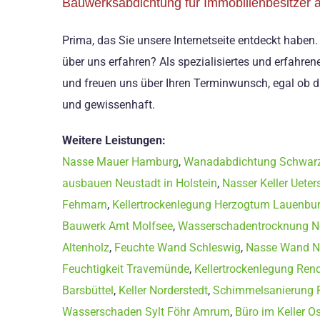
Bauwerksabdichtung für Immobilienbesitzer 
Prima, das Sie unsere Internetseite entdeckt haben
über uns erfahren? Als spezialisiertes und erfahre
und freuen uns über Ihren Terminwunsch, egal ob d
und gewissenhaft.
Weitere Leistungen:
Nasse Mauer Hamburg
,
Wanadabdichtung Schwar
ausbauen Neustadt in Holstein
,
Nasser Keller Ueter
Fehmarn
,
Kellertrockenlegung Herzogtum Lauenbu
Bauwerk Amt Molfsee
,
Wasserschadentrocknung No
Altenholz
,
Feuchte Wand Schleswig
,
Nasse Wand No
Feuchtigkeit Travemünde
,
Kellertrockenlegung Ren
Barsbüttel
,
Keller Norderstedt
,
Schimmelsanierung 
Wasserschaden Sylt Föhr Amrum
,
Büro im Keller O