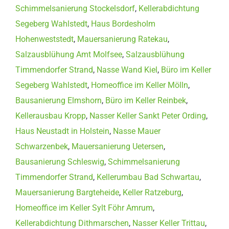
Schimmelsanierung Stockelsdorf
,
Kellerabdichtung
Segeberg Wahlstedt
,
Haus Bordesholm
Hohenweststedt
,
Mauersanierung Ratekau
,
Salzausblühung Amt Molfsee
,
Salzausblühung
Timmendorfer Strand
,
Nasse Wand Kiel
,
Büro im Keller
Segeberg Wahlstedt
,
Homeoffice im Keller Mölln
,
Bausanierung Elmshorn
,
Büro im Keller Reinbek
,
Kellerausbau Kropp
,
Nasser Keller Sankt Peter Ording
,
Haus Neustadt in Holstein
,
Nasse Mauer
Schwarzenbek
,
Mauersanierung Uetersen
,
Bausanierung Schleswig
,
Schimmelsanierung
Timmendorfer Strand
,
Kellerumbau Bad Schwartau
,
Mauersanierung Bargteheide
,
Keller Ratzeburg
,
Homeoffice im Keller Sylt Föhr Amrum
,
Kellerabdichtung Dithmarschen
,
Nasser Keller Trittau
,