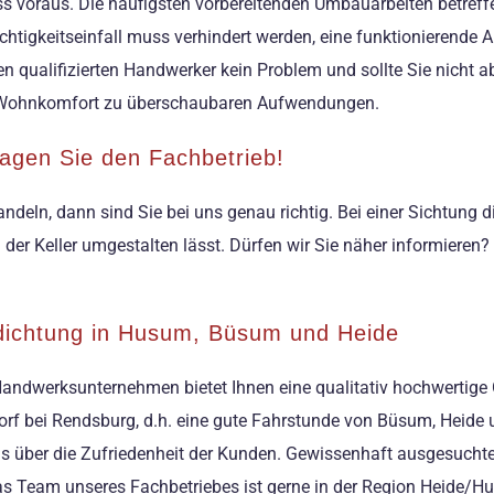
 voraus. Die häufigsten vorbereitenden Umbauarbeiten betreff
igkeitseinfall muss verhindert werden, eine funktionierende Abd
nen qualifizierten Handwerker kein Problem und sollte Sie nicht 
n Wohnkomfort zu überschaubaren Aufwendungen.
agen Sie den Fachbetrieb!
ndeln, dann sind Sie bei uns genau richtig. Bei einer Sichtung
der Keller umgestalten lässt. Dürfen wir Sie näher informieren?
bdichtung in Husum, Büsum und Heide
andwerksunternehmen bietet Ihnen eine qualitativ hochwertige
mdorf bei Rendsburg, d.h. eine gute Fahrstunde von Büsum, Heide
ns über die Zufriedenheit der Kunden. Gewissenhaft ausgesucht
as Team unseres Fachbetriebes ist gerne in der Region Heide/H