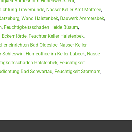
tigkeit Bordesholm Hohenweststedt
,
dichtung Travemünde
,
Nasser Keller Amt Molfsee
,
Ratzeburg
,
Wand Halstenbek
,
Bauwerk Ammersbek
,
n
,
Feuchtigkeitsschaden Heide Büsum
,
 Eckernförde
,
Feuchter Keller Halstenbek
,
ller einrichten Bad Oldesloe
,
Nasser Keller
er Schleswig
,
Homeoffice im Keller Lübeck
,
Nasse
tigkeitsschaden Halstenbek
,
Feuchtigkeit
dichtung Bad Schwartau
,
Feuchtigkeit Stormarn
,