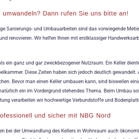
m umwandeln? Dann rufen Sie uns bitte an!
ige Sanierungs- und Umbauarbeiten sind das vorwiegende Metier
und renovieren. Wir helfen Ihnen mit erstklassiger Handwerksar
 als ein ganz und gar zweckbezogener Nutzraum. Ein Keller dient
elkammer. Diese Zeiten haben sich jedoch deutlich gewandelt. A
en. Bevor man einen Keller umbauen kann, sind bisweilen einig
natürlich ein im Vordergrund stehendes Thema. Beim Umbau s
chtung verarbeiten wir hochwertige Verbundstoffe und Bodenpla
fessionell und sicher mit NBG Nord
eßen bei der Umwandlung des Kellers in Wohnraum auch ökonomis