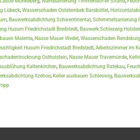
f Laboe Mönkeberg
,
Wandsanierung Timmendorfer Strand
,
Feuch
g Lübeck
,
Wasserschaden Oststeinbek Barsbüttel
,
Horizontalab
sum
,
Bauwerksabdichtung Schwentinental
,
Schimmelsanierung 
ung Husum Friedrichstadt Bredstedt
,
Bauwerk Schleswig Holstei
sbauen Malente
,
Nasse Mauer Wedel
,
Wasserschaden Rendsburg
euchtigkeit Husum Friedrichstadt Bredstedt
,
Arbeitszimmer im Ke
schadentrocknung Ostholstein
,
Nasse Mauer Travemünde
,
Kell
ausblühung Kaltenkirchen
,
Bauwerksabdichtung Ratekau
,
Feuch
rksabdichtung Itzehoe
,
Keller ausbauen Schleswig
,
Bauwerksab
ropp