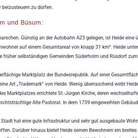
r beizusteuern zu dürfen.
sum und Büsum:
thmarschen. Günstig an der Autobahn A23 gelegen, ist Heide eine
wohner auf einem Gesamtareal von knapp 31 km². Heide unterteil
ie früher selbständigen Gemeinden Süderholm und Rüsdorf zum h
freiflächige Marktplatz der Bundesrepublik. Auf einer Gesamtfläch
st eine Art „Trademark“ von Heide. Wenig überraschend wirbt He
s Marktplatzes errichtete St.-Jürgen Kirche, deren wechselhafte
chtsträchtige Alte Pastorat. In dem 1739 eingeweihten Gebäude 
Die Stadt hat eine gute Infrastruktur und sehr gut ausgebaute Wo
ffen. Darüber hinaus bietet Heide seinen Bewohnern ein breites 