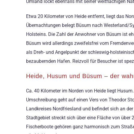
Umland lockt ebenfalls mit seiner weitflächigen Na
Etwa 20 Kilometer von Heide entfernt, liegt das Nor
Übernachtungen belegt Büsum nach Westerland/Sylt
Holsteins. Die Zahl der Anwohner von Büsum ist ehe
Büsum wird allerdings zweifelsfrei vom Fremdenve
als Dreh- und Angelpunkt der schleswig-holstein
bezaubernden Hafen. Reizvoll für Besucher ist spezi
Heide, Husum und Büsum – der wah
Ca. 40 Kilometer im Norden von Heide liegt Husum. D
Umschreibung geht auf einen Vers von Theodor Sto
Landkreises Nordfriesland und befindet sich an d
Stadtgebiet streckt sich über eine Fläche von über
Fischerboote gehören ganz harmonisch zum Straßenb