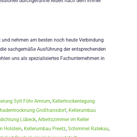
ofessionell durchgeführte Arbeit nach dem immer
icht und nehmen am besten noch heute Verbindung
wie die sachgemäße Ausführung der entsprechenden
fehlen uns als spezialisiertes Fachunternehmen in
ierung Sylt Föhr Amrum
,
Kellertrockenlegung
hadentrocknung Großhansdorf
,
Kellerumbau
bdichtung Lübeck
,
Arbeitszimmer im Keller
n Holstein
,
Kellerumbau Preetz
,
Schimmel Ratekau
,