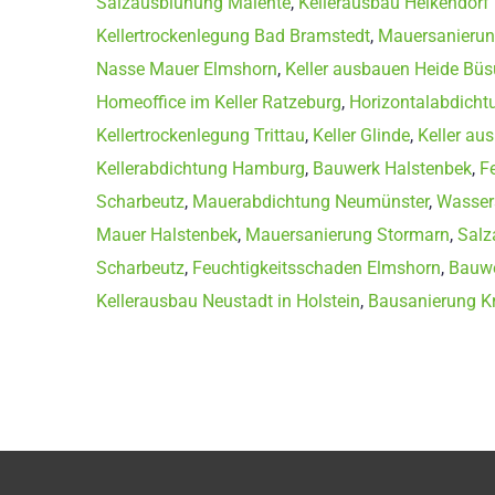
Salzausblühung Malente
,
Kellerausbau Heikendor
Kellertrockenlegung Bad Bramstedt
,
Mauersanierun
Nasse Mauer Elmshorn
,
Keller ausbauen Heide Bü
Homeoffice im Keller Ratzeburg
,
Horizontalabdicht
Kellertrockenlegung Trittau
,
Keller Glinde
,
Keller au
Kellerabdichtung Hamburg
,
Bauwerk Halstenbek
,
F
Scharbeutz
,
Mauerabdichtung Neumünster
,
Wasser
Mauer Halstenbek
,
Mauersanierung Stormarn
,
Salz
Scharbeutz
,
Feuchtigkeitsschaden Elmshorn
,
Bauwe
Kellerausbau Neustadt in Holstein
,
Bausanierung K