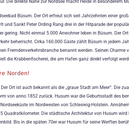
tur. Die direkte Nähe zur Nordsee macht Heide in besonderem Ma
dseebad Büsum. Der Ort erfreut sich seit Jahrzehnten einer groß
 und Sankt Peter Ording Rang drei in der Hitparade der populä
r gering. Nicht einmal 5.000 Anwohner leben in Büsum. Der Ort s
rkehr beherrscht. Cirka 160.000 Gäste zählt Büsum in jedem Ja
ischen Fremdenverkehrsbranche benannt werden. Seinen Charme
ell die Krabbenfischerei, die am Hafen ganz direkt verfolgt wer
re Norden!
er Ort ist auch bekannt als die „graue Stadt am Meer“. Die zual
rm von anno 1852 zurück. Husum war die Geburtsstadt des berü
er Nordseeküste im Nordwesten von Schleswig-Holstein. Annähe
 25 Quadratkilometer. Die städtische Architektur von Husum wir
ild. Bis in die späten 70er war Husum für seine Werften berüh