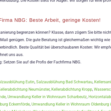
 Rendsburg. Die Kosten stets vor Augen: Wir sorgen für eine pr
Firma NBG: Beste Arbeit, geringe Kosten!
ne Sanierung begrenzen können? Klasse, dann zögern Sie bitte n
e eMail genügen. Die gute Beratung ist gleichermaßen wichtig 
nverbindlich. Beste Qualität bei überschaubaren Kosten: Wir emp
hnet uns aus.
g: Setzen Sie auf die Profis der Fachfirma NBG.
lzausblühung Eutin
,
Salzausblühung Bad Schwartau
,
Kellersan
ellerabdichtung Neumünster
,
Kellerabdichtung Kropp
,
Wassersc
inde
,
Umwandlung Keller in Wohnraum Scharbeutz
,
Horizontala
burg Eckernförde
,
Umwandlung Keller in Wohnraum Oldenburg i