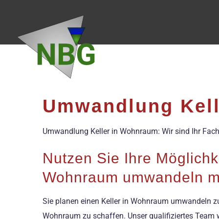
Zum
Inhalt
springen
Umwandlung Kell
Umwandlung Keller in Wohnraum: Wir sind Ihr Fac
Nutzen Sie Ihre Möglichk
Wohnraum umwandeln m
Sie planen einen Keller in Wohnraum umwandeln zu 
Wohnraum zu schaffen. Unser qualifiziertes Team wi