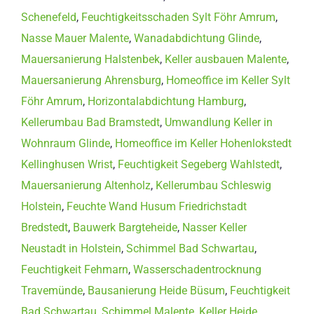
Schenefeld
,
Feuchtigkeitsschaden Sylt Föhr Amrum
,
Nasse Mauer Malente
,
Wanadabdichtung Glinde
,
Mauersanierung Halstenbek
,
Keller ausbauen Malente
,
Mauersanierung Ahrensburg
,
Homeoffice im Keller Sylt
Föhr Amrum
,
Horizontalabdichtung Hamburg
,
Kellerumbau Bad Bramstedt
,
Umwandlung Keller in
Wohnraum Glinde
,
Homeoffice im Keller Hohenlokstedt
Kellinghusen Wrist
,
Feuchtigkeit Segeberg Wahlstedt
,
Mauersanierung Altenholz
,
Kellerumbau Schleswig
Holstein
,
Feuchte Wand Husum Friedrichstadt
Bredstedt
,
Bauwerk Bargteheide
,
Nasser Keller
Neustadt in Holstein
,
Schimmel Bad Schwartau
,
Feuchtigkeit Fehmarn
,
Wasserschadentrocknung
Travemünde
,
Bausanierung Heide Büsum
,
Feuchtigkeit
Bad Schwartau
,
Schimmel Malente
,
Keller Heide