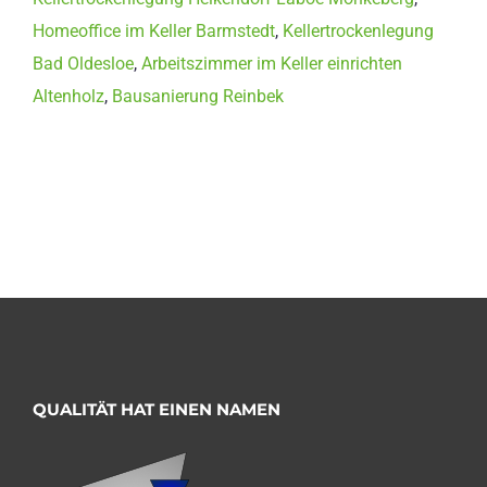
Homeoffice im Keller Barmstedt
,
Kellertrockenlegung
Bad Oldesloe
,
Arbeitszimmer im Keller einrichten
Altenholz
,
Bausanierung Reinbek
QUALITÄT HAT EINEN NAMEN