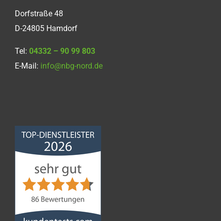
Dorfstraße 48
D-24805 Hamdorf
Tel:
04332 – 90 99 803
E-Mail:
info@nbg-nord.de
Norddeutsche
Bauabdichtungsgesellschaft
mbH
4,68
von
5
aus
86
Bewertungen