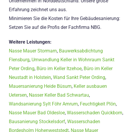
Unternehmen in Norddeutschland. Unsere große
Erfahrung zeichnet uns aus.
Minimieren Sie die Kosten für Ihre Gebäudesanierung:
Setzen Sie auf die Profis der Fachfirma NBG.
Weitere Leistungen:
Nasse Mauer Stormarn
,
Bauwerksabdichtung
Flensburg
,
Umwandlung Keller in Wohnraum Sankt
Peter Ording
,
Büro im Keller Itzehoe
,
Büro im Keller
Neustadt in Holstein
,
Wand Sankt Peter Ording
,
Mauersanierung Heide Büsum
,
Keller ausbauen
Uetersen
,
Nasser Keller Bad Schwartau
,
Wandsanierung Sylt Föhr Amrum
,
Feuchtigkeit Plön
,
Nasse Mauer Bad Oldesloe
,
Wasserschaden Quickborn
,
Bausanierung Stockelsdorf
,
Wasserschaden
Bordesholm Hohenweststedt
,
Nasse Mauer