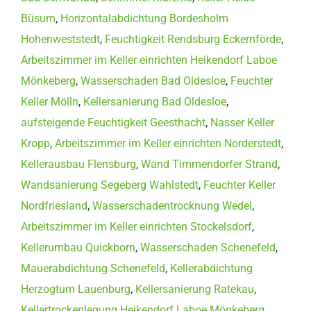
Büsum
,
Horizontalabdichtung Bordesholm
Hohenweststedt
,
Feuchtigkeit Rendsburg Eckernförde
,
Arbeitszimmer im Keller einrichten Heikendorf Laboe
Mönkeberg
,
Wasserschaden Bad Oldesloe
,
Feuchter
Keller Mölln
,
Kellersanierung Bad Oldesloe
,
aufsteigende Feuchtigkeit Geesthacht
,
Nasser Keller
Kropp
,
Arbeitszimmer im Keller einrichten Norderstedt
,
Kellerausbau Flensburg
,
Wand Timmendorfer Strand
,
Wandsanierung Segeberg Wahlstedt
,
Feuchter Keller
Nordfriesland
,
Wasserschadentrocknung Wedel
,
Arbeitszimmer im Keller einrichten Stockelsdorf
,
Kellerumbau Quickborn
,
Wasserschaden Schenefeld
,
Mauerabdichtung Schenefeld
,
Kellerabdichtung
Herzogtum Lauenburg
,
Kellersanierung Ratekau
,
Kellertrockenlegung Heikendorf Laboe Mönkeberg
,