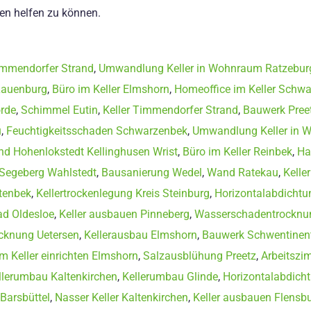
en helfen zu können.
immendorfer Strand
,
Umwandlung Keller in Wohnraum Ratzebur
Lauenburg
,
Büro im Keller Elmshorn
,
Homeoffice im Keller Schw
rde
,
Schimmel Eutin
,
Keller Timmendorfer Strand
,
Bauwerk Pree
u
,
Feuchtigkeitsschaden Schwarzenbek
,
Umwandlung Keller in 
d Hohenlokstedt Kellinghusen Wrist
,
Büro im Keller Reinbek
,
Ha
 Segeberg Wahlstedt
,
Bausanierung Wedel
,
Wand Ratekau
,
Kelle
stenbek
,
Kellertrockenlegung Kreis Steinburg
,
Horizontalabdichtu
ad Oldesloe
,
Keller ausbauen Pinneberg
,
Wasserschadentrocknu
cknung Uetersen
,
Kellerausbau Elmshorn
,
Bauwerk Schwentinen
m Keller einrichten Elmshorn
,
Salzausblühung Preetz
,
Arbeitszi
llerumbau Kaltenkirchen
,
Kellerumbau Glinde
,
Horizontalabdich
 Barsbüttel
,
Nasser Keller Kaltenkirchen
,
Keller ausbauen Flensb