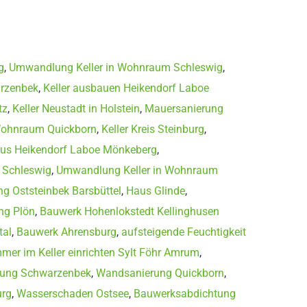
g
,
Umwandlung Keller in Wohnraum Schleswig
,
arzenbek
,
Keller ausbauen Heikendorf Laboe
tz
,
Keller Neustadt in Holstein
,
Mauersanierung
Wohnraum Quickborn
,
Keller Kreis Steinburg
,
us Heikendorf Laboe Mönkeberg
,
r Schleswig
,
Umwandlung Keller in Wohnraum
ng Oststeinbek Barsbüttel
,
Haus Glinde
,
ng Plön
,
Bauwerk Hohenlokstedt Kellinghusen
tal
,
Bauwerk Ahrensburg
,
aufsteigende Feuchtigkeit
mmer im Keller einrichten Sylt Föhr Amrum
,
tung Schwarzenbek
,
Wandsanierung Quickborn
,
urg
,
Wasserschaden Ostsee
,
Bauwerksabdichtung