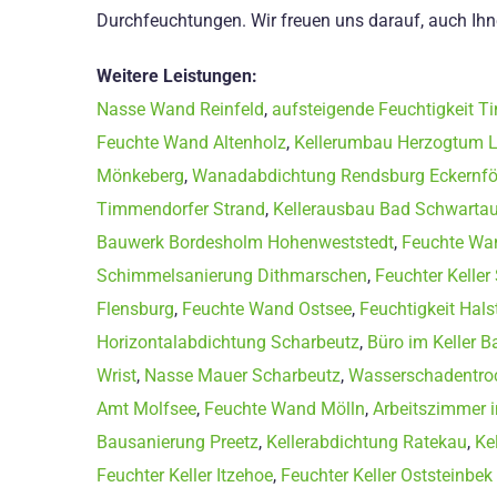
Durchfeuchtungen. Wir freuen uns darauf, auch Ihn
Weitere Leistungen:
Nasse Wand Reinfeld
,
aufsteigende Feuchtigkeit T
Feuchte Wand Altenholz
,
Kellerumbau Herzogtum 
Mönkeberg
,
Wanadabdichtung Rendsburg Eckernfö
Timmendorfer Strand
,
Kellerausbau Bad Schwarta
Bauwerk Bordesholm Hohenweststedt
,
Feuchte Wan
Schimmelsanierung Dithmarschen
,
Feuchter Keller
Flensburg
,
Feuchte Wand Ostsee
,
Feuchtigkeit Hal
Horizontalabdichtung Scharbeutz
,
Büro im Keller B
Wrist
,
Nasse Mauer Scharbeutz
,
Wasserschadentro
Amt Molfsee
,
Feuchte Wand Mölln
,
Arbeitszimmer i
Bausanierung Preetz
,
Kellerabdichtung Ratekau
,
Ke
Feuchter Keller Itzehoe
,
Feuchter Keller Oststeinbek