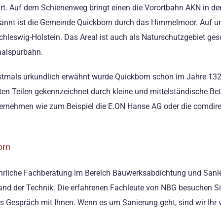
rt. Auf dem Schienenweg bringt einen die Vorortbahn AKN in de
kannt ist die Gemeinde Quickborn durch das Himmelmoor. Auf un
leswig-Holstein. Das Areal ist auch als Naturschutzgebiet gesc
malspurbahn.
Erstmals urkundlich erwähnt wurde Quickborn schon im Jahre 132
en Teilen gekennzeichnet durch kleine und mittelständische Bet
ernehmen wie zum Beispiel die E.ON Hanse AG oder die comdire
orn
hrliche Fachberatung im Bereich Bauwerksabdichtung und Sanie
nd der Technik. Die erfahrenen Fachleute von NBG besuchen Sie 
s Gespräch mit Ihnen. Wenn es um Sanierung geht, sind wir Ihr v