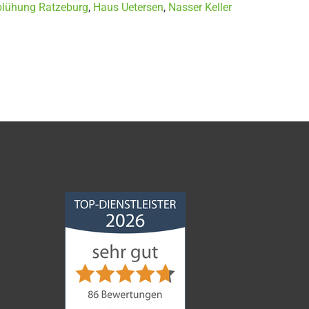
blühung Ratzeburg
,
Haus Uetersen
,
Nasser Keller
Norddeutsche
Bauabdichtungsgesellschaft
mbH
4,68
von
5
aus
86
Bewertungen