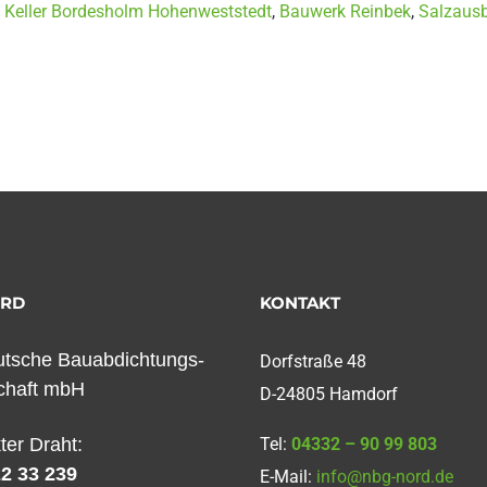
 Keller Bordesholm Hohenweststedt
,
Bauwerk Reinbek
,
Salzaus
ORD
KONTAKT
tsche Bauabdichtungs-
Dorfstraße 48
chaft mbH
D-24805 Hamdorf
kter Draht:
Tel:
04332 – 90 99 803
2 33 239
E-Mail:
info@nbg-nord.de