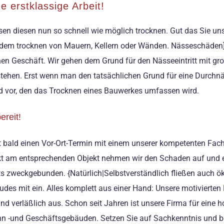
 erstklassige Arbeit!
n diesen nun so schnell wie möglich trocknen. Gut das Sie uns
t dem trocknen von Mauern, Kellern oder Wänden. Nässeschäden]
en Geschäft. Wir gehen dem Grund für den Nässeeintritt mit gro
tehen. Erst wenn man den tatsächlichen Grund für eine Durchn
 vor, den das Trocknen eines Bauwerkes umfassen wird.
ereit!
t bald einen Vor-Ort-Termin mit einem unserer kompetenten Fachl
rekt am entsprechenden Objekt nehmen wir den Schaden auf und e
tets zweckgebunden. {Natürlich|Selbstverständlich fließen auch
des mit ein. Alles komplett aus einer Hand: Unsere motivierten
nd verläßlich aus. Schon seit Jahren ist unsere Firma für ein
n -und Geschäftsgebäuden. Setzen Sie auf Sachkenntnis und be