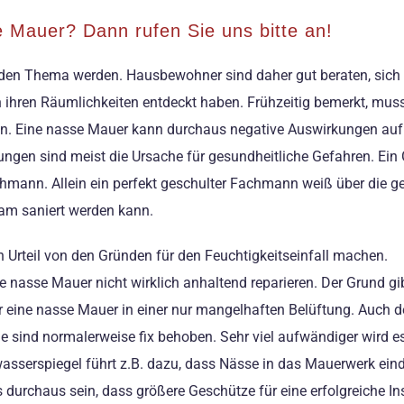
e Mauer? Dann rufen Sie uns bitte an!
en Thema werden. Hausbewohner sind daher gut beraten, sich
n ihren Räumlichkeiten entdeckt haben. Frühzeitig bemerkt, mus
en. Eine nasse Mauer kann durchaus negative Auswirkungen au
gen sind meist die Ursache für gesundheitliche Gefahren. Ein 
chmann. Allein ein perfekt geschulter Fachmann weiß über die g
am saniert werden kann.
in Urteil von den Gründen für den Feuchtigkeitseinfall machen.
nasse Mauer nicht wirklich anhaltend reparieren. Der Grund gib
 für eine nasse Mauer in einer nur mangelhaften Belüftung. Auch 
e sind normalerweise fix behoben. Sehr viel aufwändiger wird es,
wasserspiegel führt z.B. dazu, dass Nässe in das Mauerwerk ein
es durchaus sein, dass größere Geschütze für eine erfolgreiche