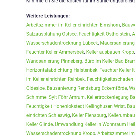
Minimieren Sie die Kosten für Ihr Sanierungsprojekt
Weitere Leistungen:
Arbeitszimmer im Keller einrichten Elmshorn
,
Bauwe
Salzausblühung Ostsee
,
Feuchtigkeit Ostholstein
,
A
Wasserschadentrocknung Lübeck
,
Mauersanierung
Feuchter Keller Ammersbek
,
Keller ausbauen Kropp
Wandsanierung Pinneberg
,
Büro im Keller Bad Bra
Horizontalabdichtung Halstenbek
,
Feuchter Keller I
im Keller einrichten Reinbek
,
Feuchtigkeitsschaden
Oldesloe
,
Bausanierung Rendsburg Eckernförde
,
Wa
Schimmel Sylt Föhr Amrum
,
Kellertrockenlegung B
Feuchtigkeit Hohenlokstedt Kellinghusen Wrist
,
Bau
einrichten Schleswig
,
Keller Flensburg
,
Kellerumbau
Keller Glinde
,
Umwandlung Keller in Wohnraum Hei
Wasserschadentrocknung Kropp
,
Arbeitszimmer im 