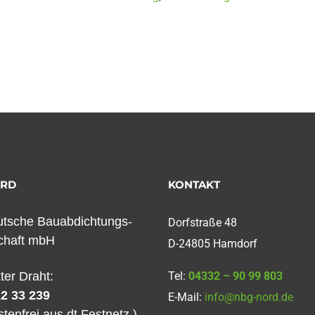
ORD
KONTAKT
tsche Bauabdichtungs-
Dorfstraße 48
chaft mbH
D-24805 Hamdorf
kter Draht:
Tel:
04332 – 90 99 803
2 33 239
E-Mail:
info@nbg-nord.de
stenfrei aus dt.Festnetz )