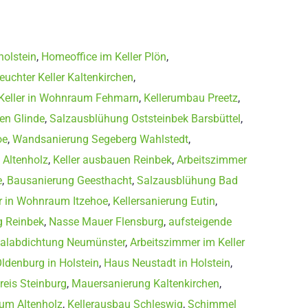
olstein
,
Homeoffice im Keller Plön
,
euchter Keller Kaltenkirchen
,
eller in Wohnraum Fehmarn
,
Kellerumbau Preetz
,
ten Glinde
,
Salzausblühung Oststeinbek Barsbüttel
,
oe
,
Wandsanierung Segeberg Wahlstedt
,
 Altenholz
,
Keller ausbauen Reinbek
,
Arbeitszimmer
e
,
Bausanierung Geesthacht
,
Salzausblühung Bad
 in Wohnraum Itzehoe
,
Kellersanierung Eutin
,
 Reinbek
,
Nasse Mauer Flensburg
,
aufsteigende
talabdichtung Neumünster
,
Arbeitszimmer im Keller
ldenburg in Holstein
,
Haus Neustadt in Holstein
,
eis Steinburg
,
Mauersanierung Kaltenkirchen
,
um Altenholz
,
Kellerausbau Schleswig
,
Schimmel