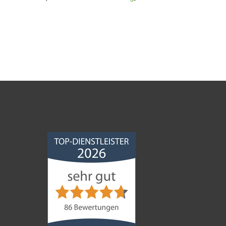
Norddeutsche
Bauabdichtungsgesellschaft
mbH
4,68
von
5
aus
86
Bewertungen