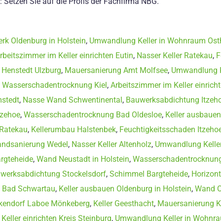
: Setzen Sie auf die Profis der Fachfirma NBG.
rk Oldenburg in Holstein
,
Umwandlung Keller in Wohnraum Osth
rbeitszimmer im Keller einrichten Eutin
,
Nasser Keller Ratekau
,
F
 Henstedt Ulzburg
,
Mauersanierung Amt Molfsee
,
Umwandlung K
,
Wasserschadentrocknung Kiel
,
Arbeitszimmer im Keller einrich
mstedt
,
Nasse Wand Schwentinental
,
Bauwerksabdichtung Itzeh
tzehoe
,
Wasserschadentrocknung Bad Oldesloe
,
Keller ausbauen
 Ratekau
,
Kellerumbau Halstenbek
,
Feuchtigkeitsschaden Itzeho
ndsanierung Wedel
,
Nasser Keller Altenholz
,
Umwandlung Keller
argteheide
,
Wand Neustadt in Holstein
,
Wasserschadentrocknung
werksabdichtung Stockelsdorf
,
Schimmel Bargteheide
,
Horizon
 Bad Schwartau
,
Keller ausbauen Oldenburg in Holstein
,
Wand O
kendorf Laboe Mönkeberg
,
Keller Geesthacht
,
Mauersanierung Kr
Keller einrichten Kreis Steinburg
,
Umwandlung Keller in Wohnra