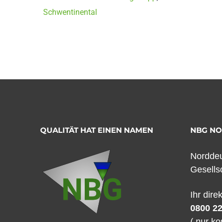
Schwentinental
QUALITÄT HAT EINEN NAMEN
NBG N
Norddeu
Gesells
Ihr dire
0800 22
( nur ko