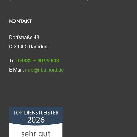
KONTAKT
Dorfstraße 48
D-24805 Hamdorf
Tel:
04332 – 90 99 803
E-Mail:
info@nbg-nord.de
Norddeutsche
Bauabdichtungsgesellschaft
mbH
4,68
von
5
aus
86
Bewertungen