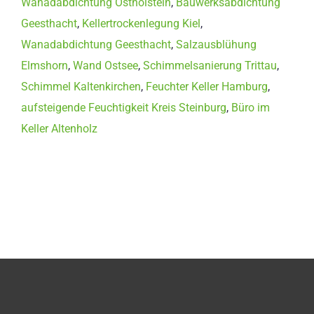
Wanadabdichtung Ostholstein
,
Bauwerksabdichtung
Geesthacht
,
Kellertrockenlegung Kiel
,
Wanadabdichtung Geesthacht
,
Salzausblühung
Elmshorn
,
Wand Ostsee
,
Schimmelsanierung Trittau
,
Schimmel Kaltenkirchen
,
Feuchter Keller Hamburg
,
aufsteigende Feuchtigkeit Kreis Steinburg
,
Büro im
Keller Altenholz