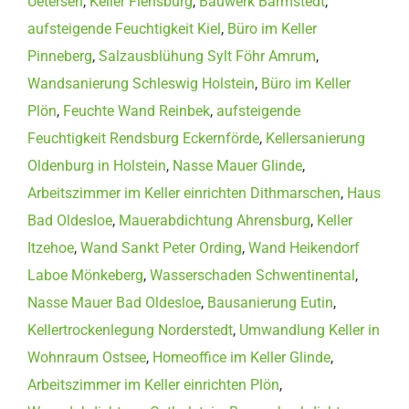
Uetersen
,
Keller Flensburg
,
Bauwerk Barmstedt
,
aufsteigende Feuchtigkeit Kiel
,
Büro im Keller
Pinneberg
,
Salzausblühung Sylt Föhr Amrum
,
Wandsanierung Schleswig Holstein
,
Büro im Keller
Plön
,
Feuchte Wand Reinbek
,
aufsteigende
Feuchtigkeit Rendsburg Eckernförde
,
Kellersanierung
Oldenburg in Holstein
,
Nasse Mauer Glinde
,
Arbeitszimmer im Keller einrichten Dithmarschen
,
Haus
Bad Oldesloe
,
Mauerabdichtung Ahrensburg
,
Keller
Itzehoe
,
Wand Sankt Peter Ording
,
Wand Heikendorf
Laboe Mönkeberg
,
Wasserschaden Schwentinental
,
Nasse Mauer Bad Oldesloe
,
Bausanierung Eutin
,
Kellertrockenlegung Norderstedt
,
Umwandlung Keller in
Wohnraum Ostsee
,
Homeoffice im Keller Glinde
,
Arbeitszimmer im Keller einrichten Plön
,