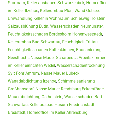
Stormarn
,
Keller ausbauen Schwarzenbek
,
Homeoffice
im Keller Itzehoe
,
Kellerumbau Plön
,
Wand Ostsee
,
Umwandlung Keller in Wohnraum Schleswig Holstein
,
Salzausblühung Eutin
,
Wasserschaden Neumünster
,
Feuchtigkeitsschaden Bordesholm Hohenweststedt
,
Kellerumbau Bad Schwartau
,
Feuchtigkeit Trittau
,
Feuchtigkeitsschaden Kaltenkirchen
,
Bausanierung
Geesthacht
,
Nasse Mauer Scharbeutz
,
Arbeitszimmer
im Keller einrichten Wedel
,
Wasserschadentrocknung
Sylt Föhr Amrum
,
Nasse Mauer Lübeck
,
Wanadabdichtung Itzehoe
,
Schimmelsanierung
Großhansdorf
,
Nasse Mauer Rendsburg Eckernförde
,
Mauerabdichtung Ostholstein
,
Wasserschaden Bad
Schwartau
,
Kellerausbau Husum Friedrichstadt
Bredstedt
,
Homeoffice im Keller Ahrensburg
,