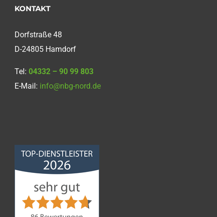
KONTAKT
Dorfstraße 48
D-24805 Hamdorf
Tel:
04332 – 90 99 803
E-Mail:
info@nbg-nord.de
Norddeutsche
Bauabdichtungsgesellschaft
mbH
4,68
von
5
aus
86
Bewertungen