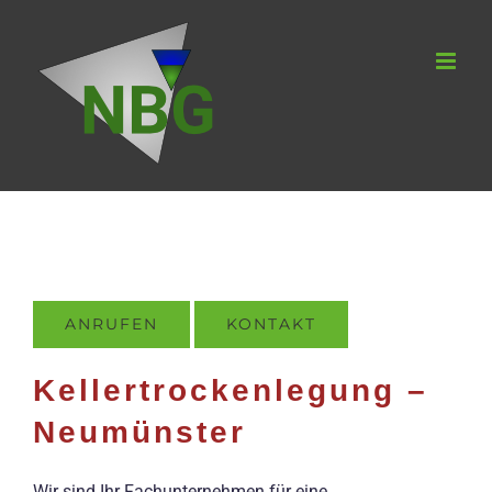
Zum
Inhalt
springen
ANRUFEN
KONTAKT
Kellertrockenlegung –
Neumünster
Wir sind Ihr Fachunternehmen für eine