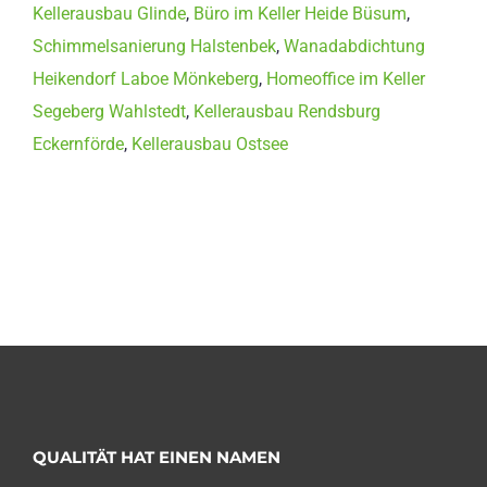
Kellerausbau Glinde
,
Büro im Keller Heide Büsum
,
Schimmelsanierung Halstenbek
,
Wanadabdichtung
Heikendorf Laboe Mönkeberg
,
Homeoffice im Keller
Segeberg Wahlstedt
,
Kellerausbau Rendsburg
Eckernförde
,
Kellerausbau Ostsee
QUALITÄT HAT EINEN NAMEN