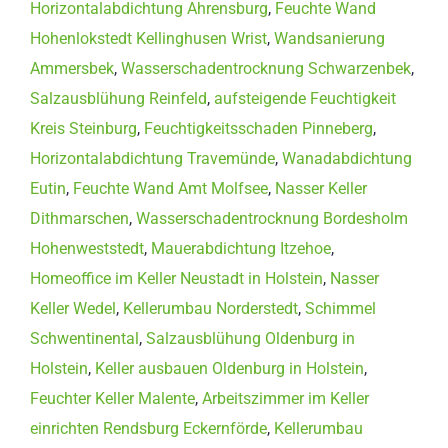
Horizontalabdichtung Ahrensburg
,
Feuchte Wand
Hohenlokstedt Kellinghusen Wrist
,
Wandsanierung
Ammersbek
,
Wasserschadentrocknung Schwarzenbek
,
Salzausblühung Reinfeld
,
aufsteigende Feuchtigkeit
Kreis Steinburg
,
Feuchtigkeitsschaden Pinneberg
,
Horizontalabdichtung Travemünde
,
Wanadabdichtung
Eutin
,
Feuchte Wand Amt Molfsee
,
Nasser Keller
Dithmarschen
,
Wasserschadentrocknung Bordesholm
Hohenweststedt
,
Mauerabdichtung Itzehoe
,
Homeoffice im Keller Neustadt in Holstein
,
Nasser
Keller Wedel
,
Kellerumbau Norderstedt
,
Schimmel
Schwentinental
,
Salzausblühung Oldenburg in
Holstein
,
Keller ausbauen Oldenburg in Holstein
,
Feuchter Keller Malente
,
Arbeitszimmer im Keller
einrichten Rendsburg Eckernförde
,
Kellerumbau