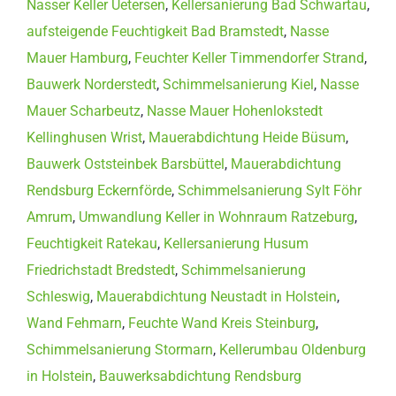
Nasser Keller Uetersen
,
Kellersanierung Bad Schwartau
,
aufsteigende Feuchtigkeit Bad Bramstedt
,
Nasse
Mauer Hamburg
,
Feuchter Keller Timmendorfer Strand
,
Bauwerk Norderstedt
,
Schimmelsanierung Kiel
,
Nasse
Mauer Scharbeutz
,
Nasse Mauer Hohenlokstedt
Kellinghusen Wrist
,
Mauerabdichtung Heide Büsum
,
Bauwerk Oststeinbek Barsbüttel
,
Mauerabdichtung
Rendsburg Eckernförde
,
Schimmelsanierung Sylt Föhr
Amrum
,
Umwandlung Keller in Wohnraum Ratzeburg
,
Feuchtigkeit Ratekau
,
Kellersanierung Husum
Friedrichstadt Bredstedt
,
Schimmelsanierung
Schleswig
,
Mauerabdichtung Neustadt in Holstein
,
Wand Fehmarn
,
Feuchte Wand Kreis Steinburg
,
Schimmelsanierung Stormarn
,
Kellerumbau Oldenburg
in Holstein
,
Bauwerksabdichtung Rendsburg