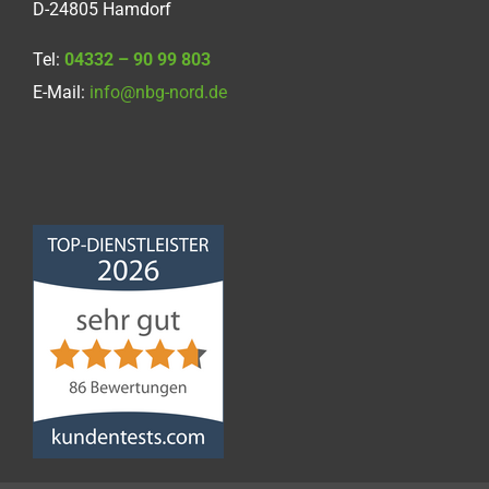
D-24805 Hamdorf
Tel:
04332 – 90 99 803
E-Mail:
info@nbg-nord.de
Norddeutsche
Bauabdichtungsgesellschaft
mbH
4,68
von
5
aus
86
Bewertungen