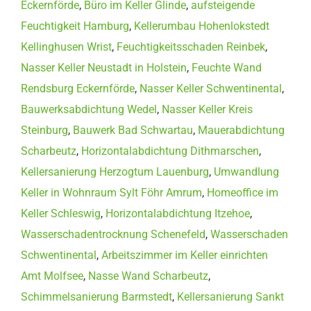
Eckernförde
,
Büro im Keller Glinde
,
aufsteigende
Feuchtigkeit Hamburg
,
Kellerumbau Hohenlokstedt
Kellinghusen Wrist
,
Feuchtigkeitsschaden Reinbek
,
Nasser Keller Neustadt in Holstein
,
Feuchte Wand
Rendsburg Eckernförde
,
Nasser Keller Schwentinental
,
Bauwerksabdichtung Wedel
,
Nasser Keller Kreis
Steinburg
,
Bauwerk Bad Schwartau
,
Mauerabdichtung
Scharbeutz
,
Horizontalabdichtung Dithmarschen
,
Kellersanierung Herzogtum Lauenburg
,
Umwandlung
Keller in Wohnraum Sylt Föhr Amrum
,
Homeoffice im
Keller Schleswig
,
Horizontalabdichtung Itzehoe
,
Wasserschadentrocknung Schenefeld
,
Wasserschaden
Schwentinental
,
Arbeitszimmer im Keller einrichten
Amt Molfsee
,
Nasse Wand Scharbeutz
,
Schimmelsanierung Barmstedt
,
Kellersanierung Sankt